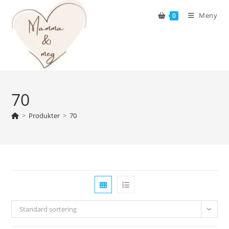
Skip
Meny
0
to
content
70
>
Produkter
>
70
Standard sortering