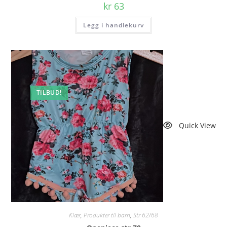
kr
63
Legg i handlekurv
TILBUD!
Quick View
Klær
,
Produkter til barn
,
Str 62/68