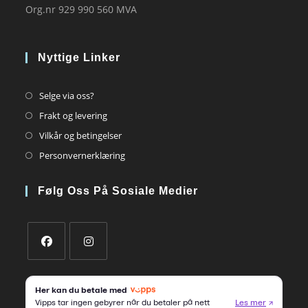
Org.nr 929 990 560 MVA
Nyttige Linker
Opens
Selge via oss?
in
Opens
Frakt og levering
a
in
Opens
Vilkår og betingelser
new
a
in
Opens
Personvernerklæring
tab
new
a
in
tab
new
a
Følg Oss På Sosiale Medier
tab
new
tab
Opens
Opens
in
in
a
a