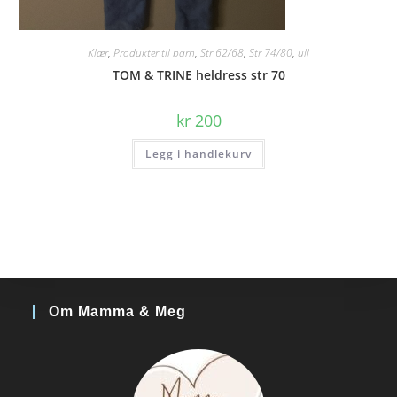
Klær
,
Produkter til barn
,
Str 62/68
,
Str 74/80
,
ull
TOM & TRINE heldress str 70
kr
200
Legg i handlekurv
Om Mamma & Meg