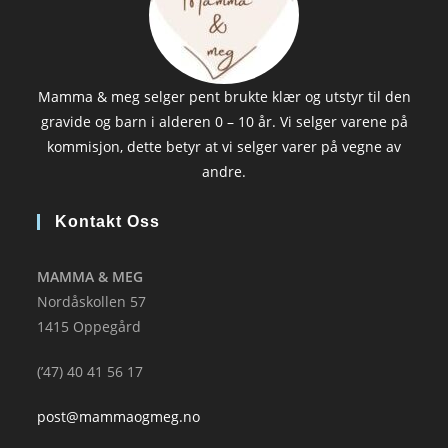
Mamma & meg selger pent brukte klær og utstyr til den
gravide og barn i alderen 0 – 10 år. Vi selger varene på
kommisjon, dette betyr at vi selger varer på vegne av
andre.
Kontakt Oss
MAMMA & MEG
Nordåskollen 57
1415 Oppegård
(’47) 40 41 56 17
post@mammaogmeg.no