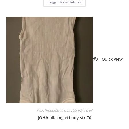
Legg i handlekurv
Quick View
Klær
,
Produkter til barn
,
Str 62/68
,
ull
JOHA ull-singletbody str 70