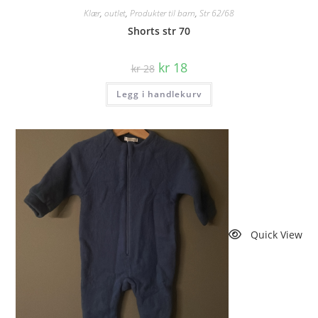
Klær
,
outlet
,
Produkter til barn
,
Str 62/68
Shorts str 70
Opprinnelig
Nåværende
kr
18
kr
28
pris
pris
var:
er:
Legg i handlekurv
kr 28.
kr 18.
Quick View