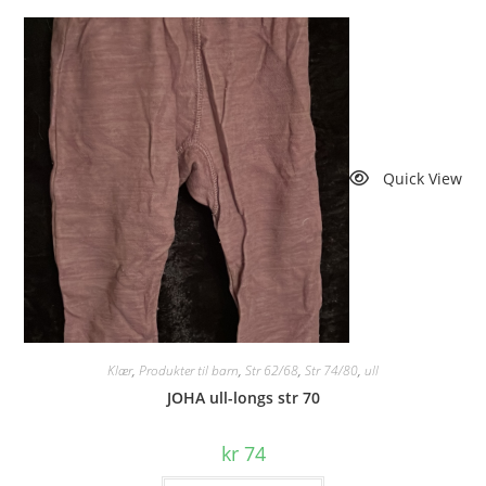
Quick View
Klær
,
Produkter til barn
,
Str 62/68
,
Str 74/80
,
ull
JOHA ull-longs str 70
kr
74