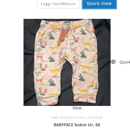
kr 41.
kr 38.
Quick View
Legg i handlekurv
Quic
View
Klær
,
Produkter til barn
,
Str 62/68
BABYFACE bukse str. 68