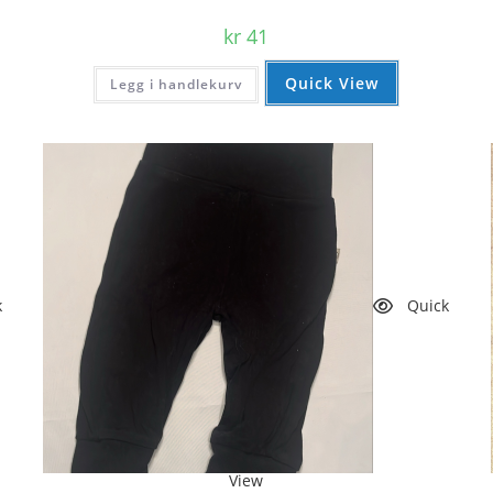
kr
41
Quick View
Legg i handlekurv
k
Quick
View