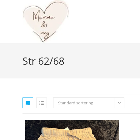
Skip
to
content
Str 62/68
Standard sortering