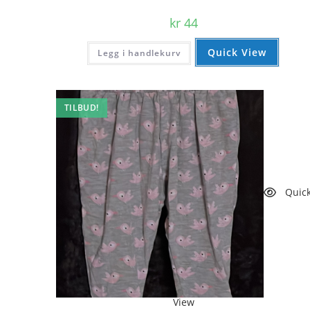
kr
44
Quick View
Legg i handlekurv
TILBUD!
Quic
View