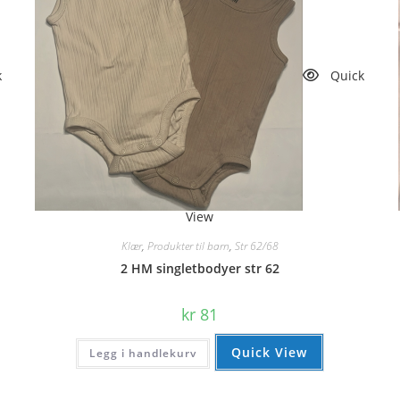
k
Quick
View
Klær
,
Produkter til barn
,
Str 62/68
2 HM singletbodyer str 62
kr
81
Quick View
Legg i handlekurv