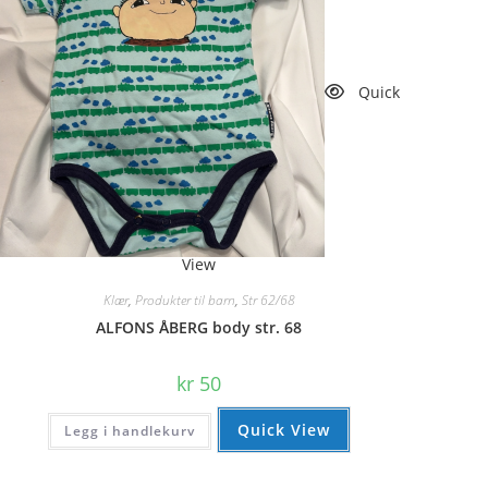
Quick
View
Klær
,
Produkter til barn
,
Str 62/68
ALFONS ÅBERG body str. 68
kr
50
Quick View
Legg i handlekurv