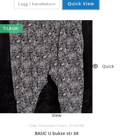
Quick View
Legg i handlekurv
TILBUD!
Quick
View
Klær
,
Produkter til barn
,
Str 62/68
BASIC U bukse str 68