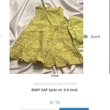
k
Quick
View
Klær
,
Produkter til barn
,
Str 62/68
BABY GAP kjole str 3-6 mnd.
kr
74