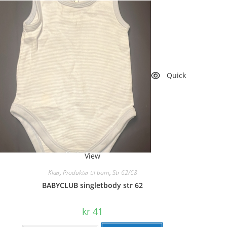
Quick
View
Klær
,
Produkter til barn
,
Str 62/68
BABYCLUB singletbody str 62
kr
41