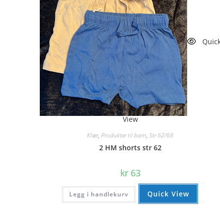
Quic
View
Klær
,
Produkter til barn
,
Str 62/68
2 HM shorts str 62
kr
63
Quick View
Legg i handlekurv