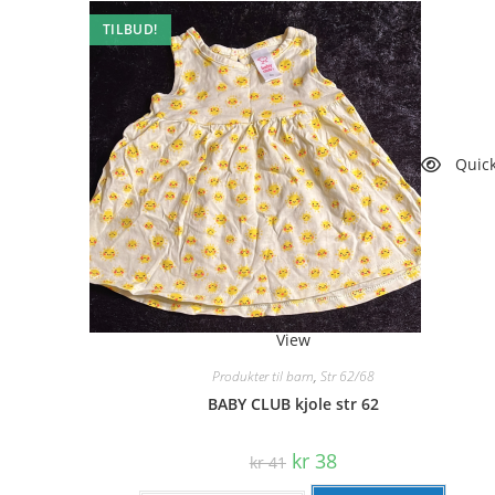
TILBUD!
Quic
View
Produkter til barn
,
Str 62/68
BABY CLUB kjole str 62
Opprinnelig
Nåværende
kr
38
kr
41
pris
pris
var:
er: