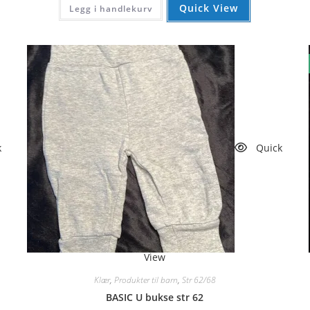
Quick View
Legg i handlekurv
k
Quick
View
Klær
,
Produkter til barn
,
Str 62/68
BASIC U bukse str 62