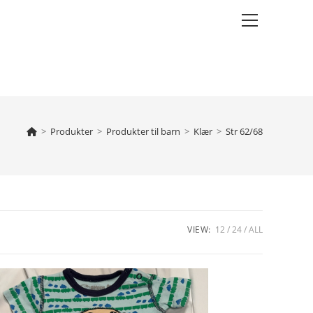
Main
Menu
>
Produkter
>
Produkter til barn
>
Klær
>
Str 62/68
VIEW:
12
24
ALL