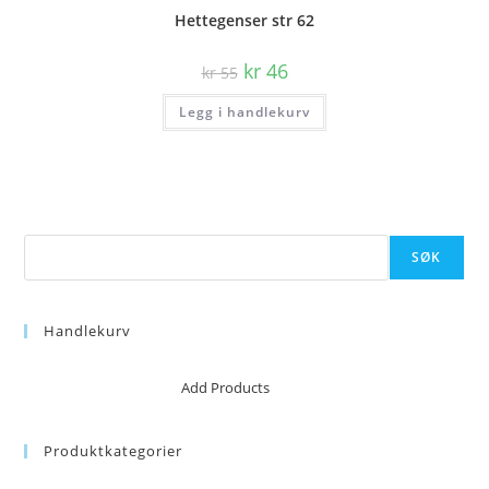
Hettegenser str 62
Opprinnelig
Nåværende
kr
46
kr
55
pris
pris
var:
er:
Legg i handlekurv
kr 55.
kr 46.
Søk
SØK
Handlekurv
No products in the cart.
Add Products
Produktkategorier