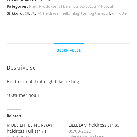
str
Kategorier:
Klær
,
Produkter til barn
,
Str 62/68
,
Str 74/80
,
ull
70
Stikkord:
68
,
70
,
74
,
heldress
,
mellomlag
,
tom og trine
,
Ull
,
ullfrotte
antall
BESKRIVELSE
Beskrivelse
Heldress i ull-frotte, glidelåslukking.
100% merinoull
Relatert
MOLE LITTLE NORWAY
LILLELAM heldress str 86
heldress i ull str 74
05/03/2023