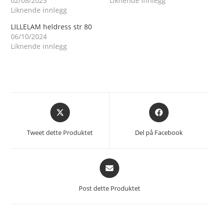
02/08/2023
Liknende innlegg
Liknende innlegg
LILLELAM heldress str 80
06/10/2024
Liknende innlegg
Åpnes
Åpnes
i
i
et
et
Tweet dette Produktet
Del på Facebook
nytt
nytt
vindu
vindu
Åpnes
i
et
Post dette Produktet
nytt
vindu