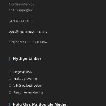
Nordåskollen 57
1415 Oppegård
(’47) 40 41 56 17
post@mammaogmeg.no
Org.nr 929 990 560 MVA
Nyttige Linker
Opens
Selge via oss?
in
Opens
Frakt og levering
a
in
Opens
Vilkår og betingelser
new
a
in
Opens
Personvernerklæring
tab
new
a
in
tab
new
a
Følg Oss På Sosiale Medier