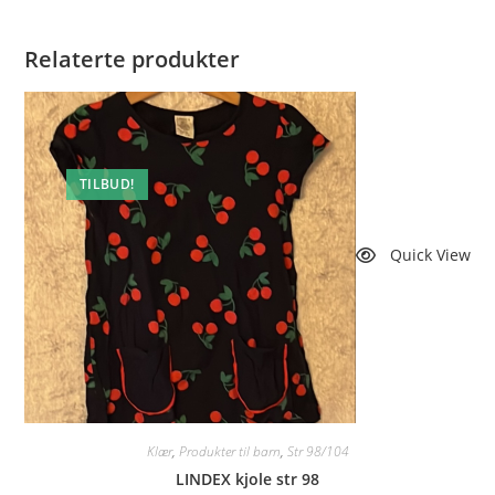
Relaterte produkter
TILBUD!
Quick View
Klær
,
Produkter til barn
,
Str 98/104
LINDEX kjole str 98