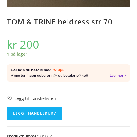
TOM & TRINE heldress str 70
kr
200
1 på lager
Legg til i ønskelisten
TOM
LEGG I HANDLEKURV
&
TRINE
heldress
Produktnummer:
04/734