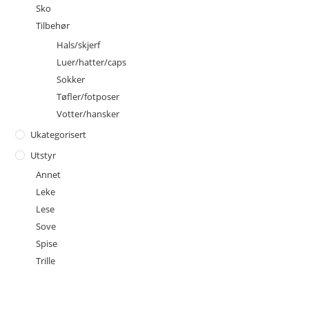
Sko
Tilbehør
Hals/skjerf
Luer/hatter/caps
Sokker
Tøfler/fotposer
Votter/hansker
Ukategorisert
Utstyr
Annet
Leke
Lese
Sove
Spise
Trille