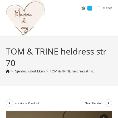
Skip
Meny
0
to
content
TOM & TRINE heldress str
70
>
Gjenbruksbutikken
>
TOM & TRINE heldress str 70
Previous Product
Next Product