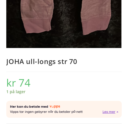
JOHA ull-longs str 70
kr
74
1 på lager