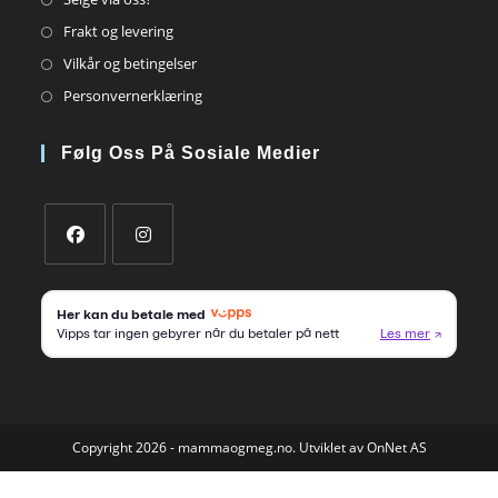
in
Opens
Frakt og levering
a
in
Opens
Vilkår og betingelser
new
a
in
Opens
Personvernerklæring
tab
new
a
in
tab
new
a
Følg Oss På Sosiale Medier
tab
new
tab
Opens
Opens
in
in
a
a
new
new
tab
tab
Copyright 2026 - mammaogmeg.no. Utviklet av OnNet AS