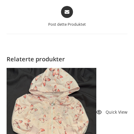
Åpnes
i
et
Post dette Produktet
nytt
vindu
Relaterte produkter
Quick View