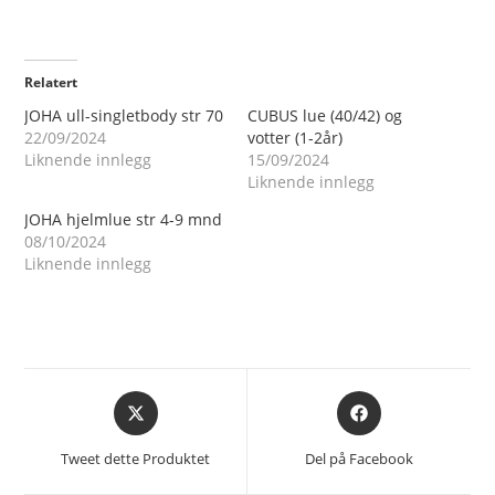
Relatert
JOHA ull-singletbody str 70
CUBUS lue (40/42) og
22/09/2024
votter (1-2år)
Liknende innlegg
15/09/2024
Liknende innlegg
JOHA hjelmlue str 4-9 mnd
08/10/2024
Liknende innlegg
Åpnes
Åpnes
i
i
et
et
Tweet dette Produktet
Del på Facebook
nytt
nytt
vindu
vindu