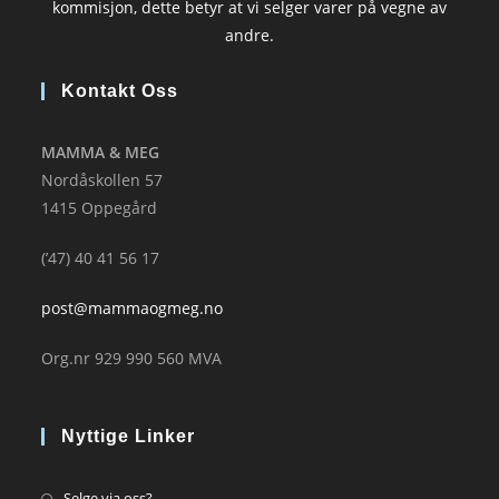
kommisjon, dette betyr at vi selger varer på vegne av
andre.
Kontakt Oss
MAMMA & MEG
Nordåskollen 57
1415 Oppegård
(’47) 40 41 56 17
post@mammaogmeg.no
Org.nr 929 990 560 MVA
Nyttige Linker
Opens
Selge via oss?