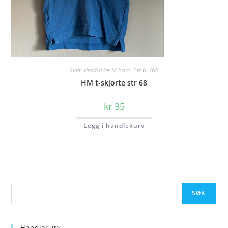
Klær
,
Produkter til barn
,
Str 62/68
HM t-skjorte str 68
kr
35
Legg i handlekurv
Søk
SØK
Handlekurv