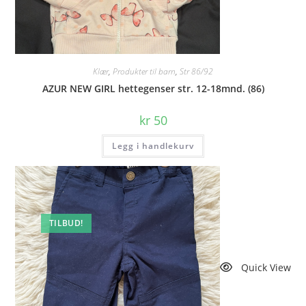
Klær
,
Produkter til barn
,
Str 86/92
AZUR NEW GIRL hettegenser str. 12-18mnd. (86)
kr
50
Legg i handlekurv
TILBUD!
Quick View