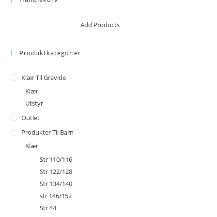
No products in the cart.
Add Products
Produktkategorier
Klær Til Gravide
Klær
Utstyr
Outlet
Produkter Til Barn
Klær
Str 110/116
Str 122/128
Str 134/140
str 146/152
Str 44