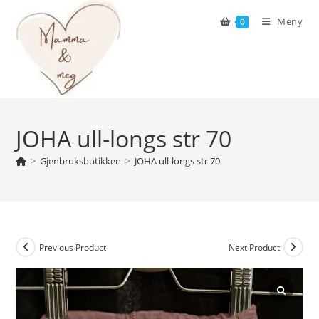
Skip
Meny
0
to
content
JOHA ull-longs str 70
>
Gjenbruksbutikken
>
JOHA ull-longs str 70
Previous Product
Next Product