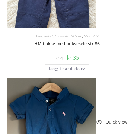
Klær
,
outlet
,
Produkter til barn
,
Str 86/92
HM bukse med buksesele str 86
Opprinnelig
Nåværende
kr
35
kr
41
pris
pris
var:
er:
Legg i handlekurv
kr 41.
kr 35.
Quick View