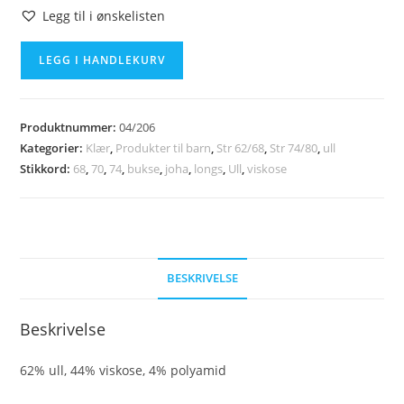
Legg til i ønskelisten
JOHA
LEGG I HANDLEKURV
ull-
longs
str
Produktnummer:
04/206
70
Kategorier:
Klær
,
Produkter til barn
,
Str 62/68
,
Str 74/80
,
ull
antall
Stikkord:
68
,
70
,
74
,
bukse
,
joha
,
longs
,
Ull
,
viskose
BESKRIVELSE
Beskrivelse
62% ull, 44% viskose, 4% polyamid