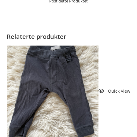
Post dette Produktet
nytt
vindu
Relaterte produkter
Quick View