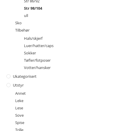
Str 86/92
Str 98/104
ull
Sko
Tilbehør
Hals/skjerf
Luer/hatter/caps
Sokker
Tøfler/fotposer
Votter/hansker
Ukategorisert
Utstyr
Annet
Leke
Lese
Sove
Spise
Trille