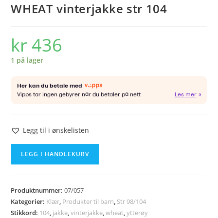
WHEAT vinterjakke str 104
kr
436
1 på lager
Legg til i ønskelisten
WHEAT
LEGG I HANDLEKURV
vinterjakke
str
104
Produktnummer:
07/057
antall
Kategorier:
Klær
,
Produkter til barn
,
Str 98/104
Stikkord:
104
,
jakke
,
vinterjakke
,
wheat
,
ytterøy