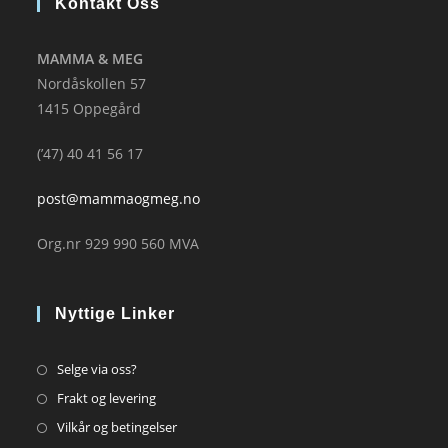
Kontakt Oss
MAMMA & MEG
Nordåskollen 57
1415 Oppegård
(’47) 40 41 56 17
post@mammaogmeg.no
Org.nr 929 990 560 MVA
Nyttige Linker
Opens
Selge via oss?
in
Opens
Frakt og levering
a
in
Opens
Vilkår og betingelser
new
a