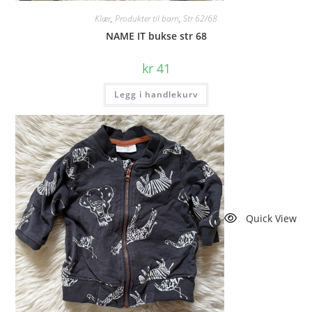
Klær
,
Produkter til barn
,
Str 62/68
NAME IT bukse str 68
kr
41
Legg i handlekurv
Quick View