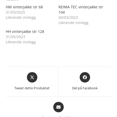
HM vinterjakke str 68
REIMA TEC vinterjakke str
31/03/2025
104
Liknende innlegg
04/03/2023
Liknende innlegg
HH vinterjakke str 128
31/05/2023
Liknende innlegg
Åpnes
Åpnes
i
i
et
et
Tweet dette Produktet
Del på Facebook
nytt
nytt
vindu
vindu
Åpnes
i
et