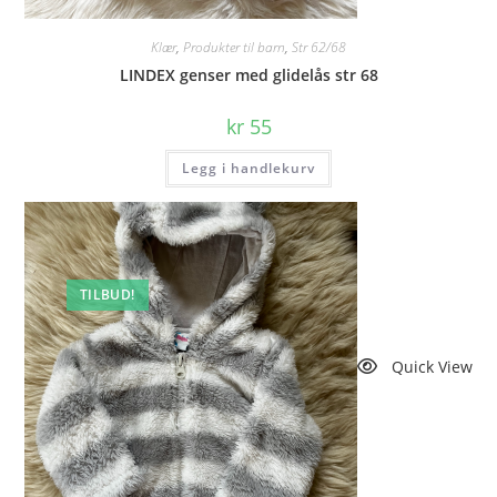
Klær
,
Produkter til barn
,
Str 62/68
LINDEX genser med glidelås str 68
kr
55
Legg i handlekurv
TILBUD!
Quick View