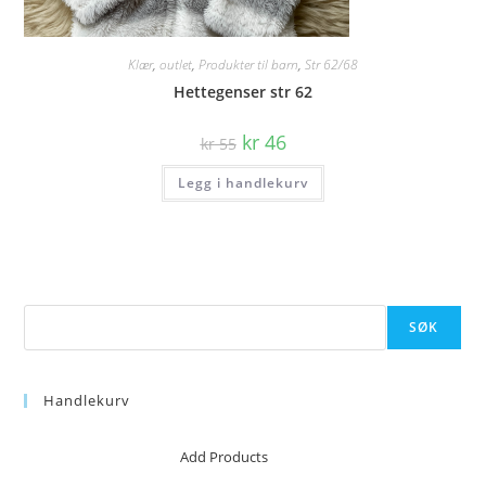
Klær
,
outlet
,
Produkter til barn
,
Str 62/68
Hettegenser str 62
Opprinnelig
Nåværende
kr
46
kr
55
pris
pris
var:
er:
Legg i handlekurv
kr 55.
kr 46.
Søk
SØK
Handlekurv
No products in the cart.
Add Products