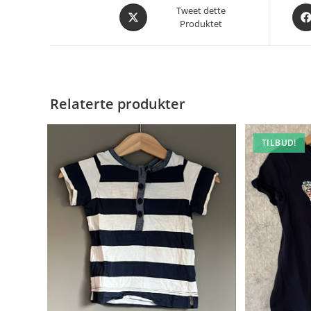
Åpnes
Åpn
Tweet dette
Produktet
i
i
et
et
nytt
nytt
vindu
vin
Relaterte produkter
TILBUD!