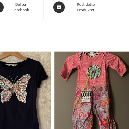
es
Åpnes
Del på
Post dette
Facebook
Produktet
i
et
nytt
du
vindu