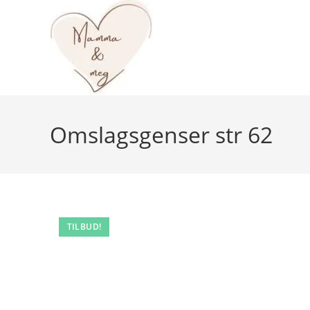
Skip
to
content
Omslagsgenser str 62
TILBUD!