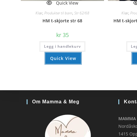
Quick View
Klær
,
Produkter til barn
,
Str 62/68
Klær
,
Prod
HM t-skjorte str 68
HM t-skjort
kr
35
Legg i handlekurv
Le
Quick View
Om Mamma & Meg
Kont
MAMMA 
Nordåsko
1415 Op