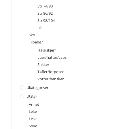
Str 74/80
Str 86/92
Str 98/104
ull
Sko
Tilbehør
Hals/skjerf
Luer/hatter/caps
Sokker
Tøfler/fotposer
Votter/hansker
Ukategorisert
Utstyr
Annet
Leke
Lese
Sove