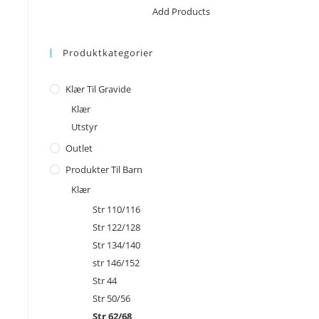
No products in the cart.
Add Products
Produktkategorier
Klær Til Gravide
Klær
Utstyr
Outlet
Produkter Til Barn
Klær
Str 110/116
Str 122/128
Str 134/140
str 146/152
Str 44
Str 50/56
Str 62/68