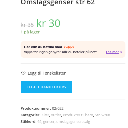
Omslagsgenser str 62
kr
30
Opprinnelig
Nåværende
kr
35
pris
pris
var:
er:
kr 35.
kr 30.
1 på lager
Legg til i ønskelisten
Omslagsgenser
LEGG I HANDLEKURV
str
62
antall
Produktnummer:
02/022
Kategorier:
Klær
,
outlet
,
Produkter til barn
,
Str 62/68
Stikkord:
62
,
genser
,
omslagsgenser
,
salg