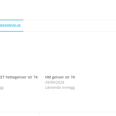
BESKRIVELSE
ET hettegenser str 74
HM genser str 74
29/09/2024
gg
Liknende innlegg