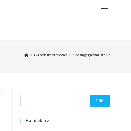
Main
Menu
>
Gjenbruksbutikken
>
Omslagsgenser str 62
Søk
SØK
Handlekurv