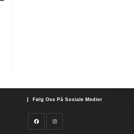
Følg Oss På Sosiale Medier
Opens
Opens