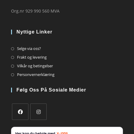
Org.nr 929 990 560 MVA
Nyttige Linker
Opens
Selge via oss?
in
Opens
Frakt og levering
a
in
Opens
Vilkår og betingelser
new
a
in
Opens
Personvernerklæring
tab
new
a
in
tab
new
a
Følg Oss På Sosiale Medier
tab
new
tab
Opens
Opens
in
in