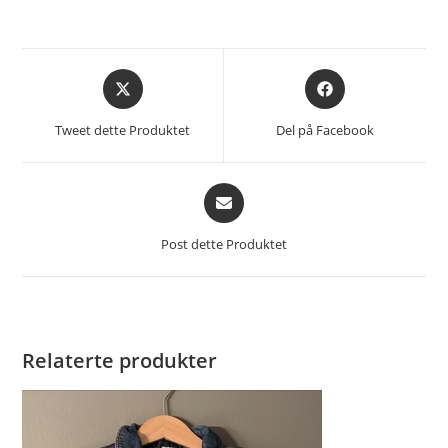
Åpnes
Åpnes
i
i
et
et
Tweet dette Produktet
Del på Facebook
nytt
nytt
vindu
vindu
Åpnes
i
et
Post dette Produktet
nytt
vindu
Relaterte produkter