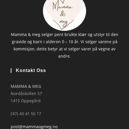
Mamma & meg selger pent brukte klær og utstyr til den
gravide og barn i alderen 0 – 10 år. Vi selger varene på
kommisjon, dette betyr at vi selger varer på vegne av
andre.
Kontakt Oss
MAMMA & MEG
Nordåskollen 57
1415 Oppegård
(’47) 40 41 56 17
post@mammaogmeg.no