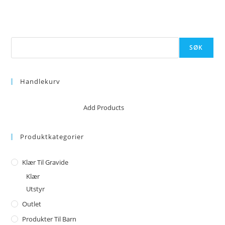
Søk
SØK
Handlekurv
No products in the cart.
Add Products
Produktkategorier
Klær Til Gravide
Klær
Utstyr
Outlet
Produkter Til Barn