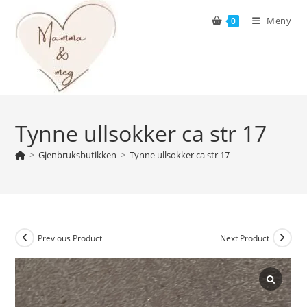
Skip
Meny
0
to
content
Tynne ullsokker ca str 17
>
Gjenbruksbutikken
>
Tynne ullsokker ca str 17
Previous Product
Next Product