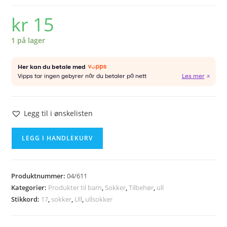
kr
15
1 på lager
Legg til i ønskelisten
Tynne
LEGG I HANDLEKURV
ullsokker
ca
str
Produktnummer:
04/611
17
Kategorier:
Produkter til barn
,
Sokker
,
Tilbehør
,
ull
antall
Stikkord:
17
,
sokker
,
Ull
,
ullsokker