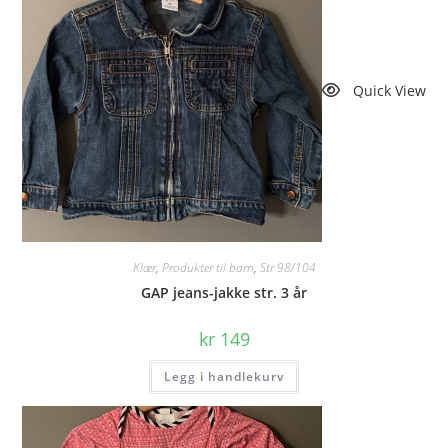
Quick View
Klær
,
Produkter til barn
,
Str 98/104
GAP jeans-jakke str. 3 år
kr
149
Legg i handlekurv