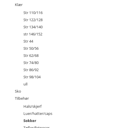
Klær
Str 110/116
Str 122/128
Str 134/140
str 146/152
Str 44
Str 50/56
Str 62/68
Str 74/80
Str 86/92
Str 98/104
ull
Sko
Tilbehør
Hals/skjerf
Luer/hatter/caps
Sokker
Tøfler/fotposer