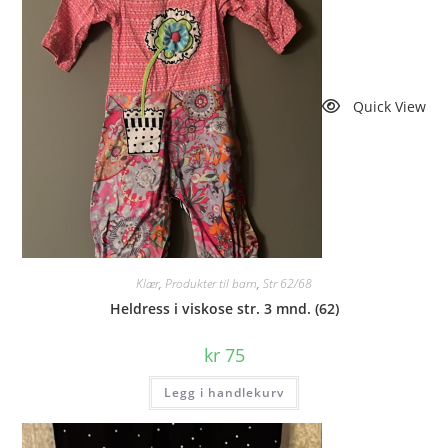
Quick View
Klær
,
Produkter til barn
,
Str 62/68
Heldress i viskose str. 3 mnd. (62)
kr
75
Legg i handlekurv