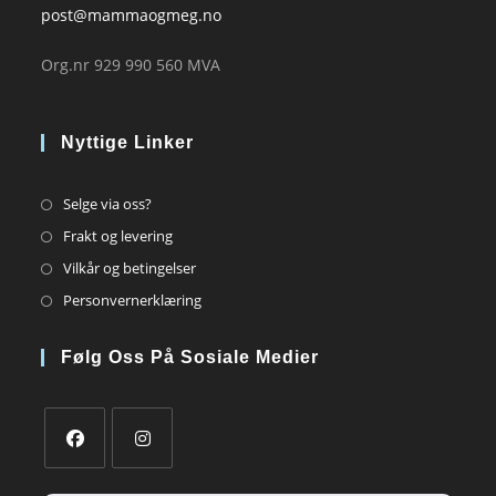
post@mammaogmeg.no
Org.nr 929 990 560 MVA
Nyttige Linker
Opens
Selge via oss?
in
Opens
Frakt og levering
a
in
Opens
Vilkår og betingelser
new
a
in
Opens
Personvernerklæring
tab
new
a
in
tab
new
a
Følg Oss På Sosiale Medier
tab
new
tab
Opens
Opens