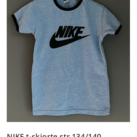
NIKE t-skjorte str 134/140