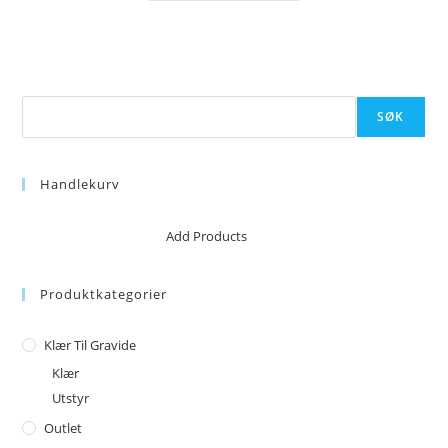
Søk
SØK
Handlekurv
No products in the cart.
Add Products
Produktkategorier
Klær Til Gravide
Klær
Utstyr
Outlet