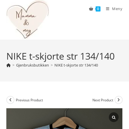
Skip
Meny
0
to
content
NIKE t-skjorte str 134/140
>
Gjenbruksbutikken
>
NIKE t-skjorte str 134/140
Previous Product
Next Product