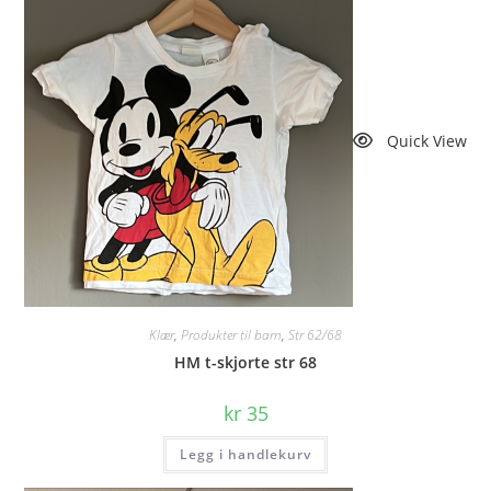
Quick View
Klær
,
Produkter til barn
,
Str 62/68
HM t-skjorte str 68
kr
35
Legg i handlekurv