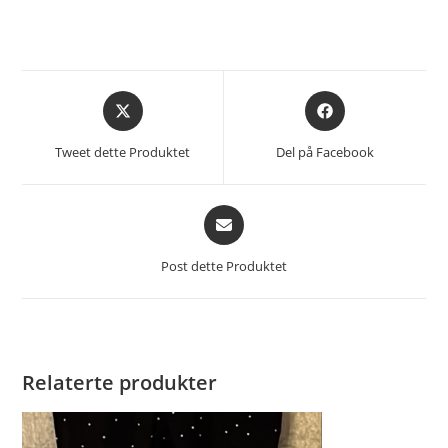
Åpnes
Åpnes
i
i
et
et
Tweet dette Produktet
Del på Facebook
nytt
nytt
vindu
vindu
Åpnes
i
et
Post dette Produktet
nytt
vindu
Relaterte produkter