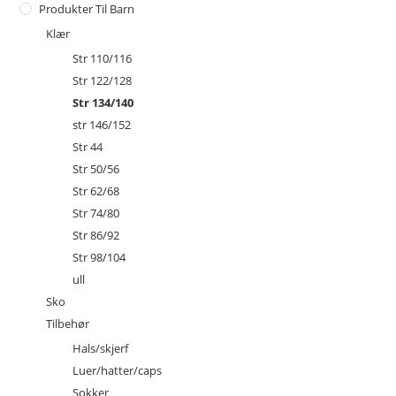
Produkter Til Barn
Klær
Str 110/116
Str 122/128
Str 134/140
str 146/152
Str 44
Str 50/56
Str 62/68
Str 74/80
Str 86/92
Str 98/104
ull
Sko
Tilbehør
Hals/skjerf
Luer/hatter/caps
Sokker