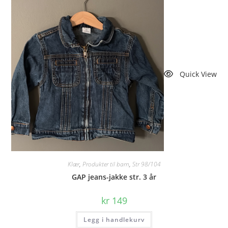
Quick View
Klær
,
Produkter til barn
,
Str 98/104
GAP jeans-jakke str. 3 år
kr
149
Legg i handlekurv