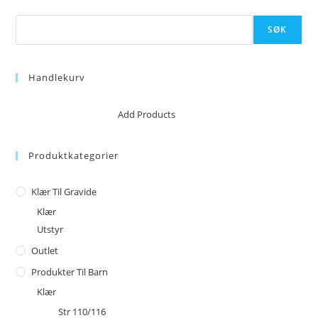
Søk
SØK
Handlekurv
No products in the cart.
Add Products
Produktkategorier
Klær Til Gravide
Klær
Utstyr
Outlet
Produkter Til Barn
Klær
Str 110/116