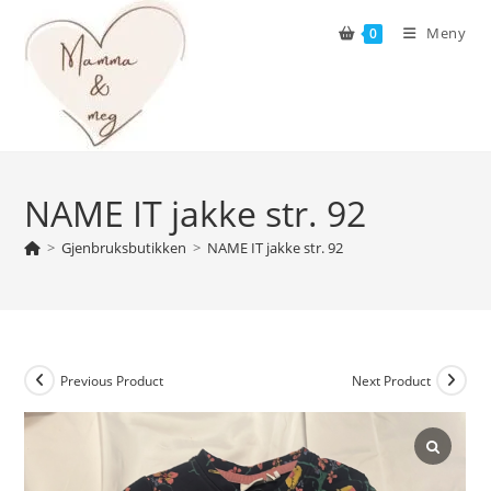
Skip
Meny
0
to
content
NAME IT jakke str. 92
>
Gjenbruksbutikken
>
NAME IT jakke str. 92
Previous Product
Next Product