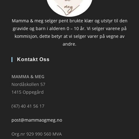
Mamma & meg selger pent brukte klær og utstyr til den
gravide og barn i alderen 0 – 10 år. Vi selger varene på
kommisjon, dette betyr at vi selger varer på vegne av
andre.
Kontakt Oss
MAMMA & MEG
Nordåskollen 57
1415 Oppegård
(’47) 40 41 56 17
post@mammaogmeg.no
Org.nr 929 990 560 MVA