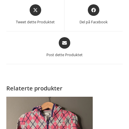
Åpnes
Åpnes
i
i
et
et
Tweet dette Produktet
Del på Facebook
nytt
nytt
vindu
vindu
Åpnes
i
et
Post dette Produktet
nytt
vindu
Relaterte produkter