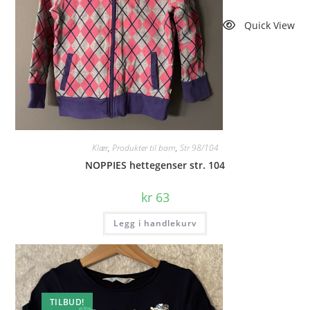
Quick View
Klær
,
Produkter til barn
,
Str 98/104
NOPPIES hettegenser str. 104
kr
63
Legg i handlekurv
TILBUD!