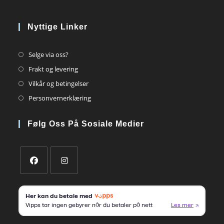
Nyttige Linker
Opens
Selge via oss?
in
Opens
Frakt og levering
a
in
Opens
Vilkår og betingelser
new
a
in
Opens
Personvernerklæring
tab
new
a
in
tab
new
a
Følg Oss På Sosiale Medier
tab
new
tab
Opens
Opens
in
in
a
a
new
new