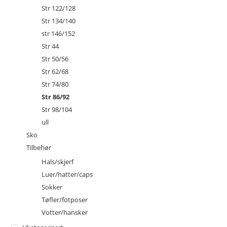
Str 122/128
Str 134/140
str 146/152
Str 44
Str 50/56
Str 62/68
Str 74/80
Str 86/92
Str 98/104
ull
Sko
Tilbehør
Hals/skjerf
Luer/hatter/caps
Sokker
Tøfler/fotposer
Votter/hansker