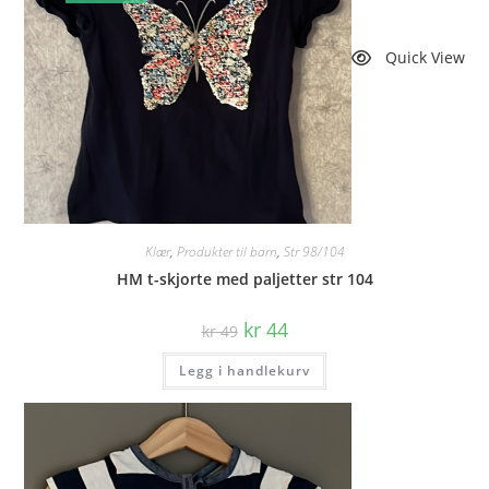
Quick View
Klær
,
Produkter til barn
,
Str 98/104
HM t-skjorte med paljetter str 104
Opprinnelig
Nåværende
kr
44
kr
49
pris
pris
var:
er:
Legg i handlekurv
kr 49.
kr 44.