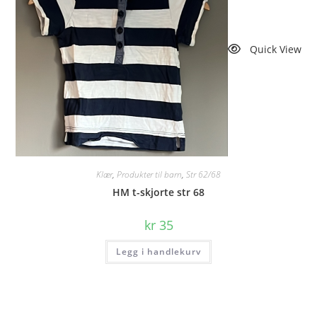
Quick View
Klær
,
Produkter til barn
,
Str 62/68
HM t-skjorte str 68
kr
35
Legg i handlekurv