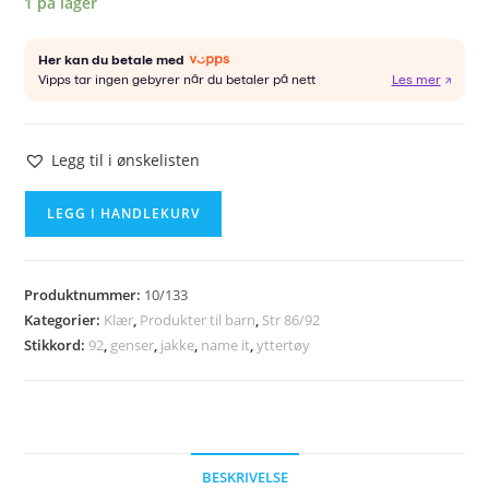
1 på lager
Legg til i ønskelisten
NAME
LEGG I HANDLEKURV
IT
jakke
str.
Produktnummer:
10/133
92
Kategorier:
Klær
,
Produkter til barn
,
Str 86/92
antall
Stikkord:
92
,
genser
,
jakke
,
name it
,
yttertøy
BESKRIVELSE