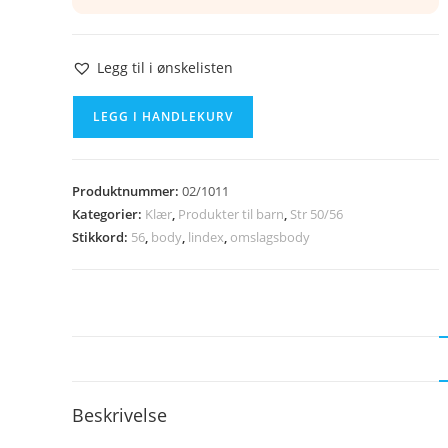
Legg til i ønskelisten
LINDEX
LEGG I HANDLEKURV
omslagsbody
str
56
Produktnummer:
02/1011
antall
Kategorier:
Klær
,
Produkter til barn
,
Str 50/56
Stikkord:
56
,
body
,
lindex
,
omslagsbody
Beskrivelse