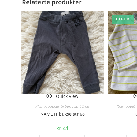
Relaterte produkter
TILBUD!
Quick View
Klær
,
Produkter til barn
,
Str 62/68
Klær
,
outlet
,
NAME IT bukse str 68
kr
41