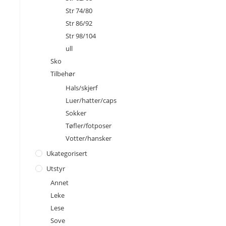
Str 74/80
Str 86/92
Str 98/104
ull
Sko
Tilbehør
Hals/skjerf
Luer/hatter/caps
Sokker
Tøfler/fotposer
Votter/hansker
Ukategorisert
Utstyr
Annet
Leke
Lese
Sove