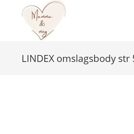
Skip
to
content
LINDEX omslagsbody str 