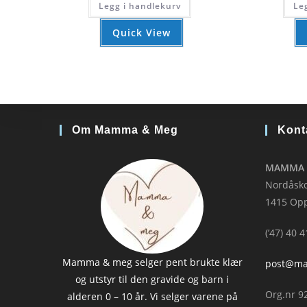
Legg i handlekurv
Le
Quick View
Om Mamma & Meg
Kont
MAMMA 
Nordåsko
1415 Op
(’47) 40 
Mamma & meg selger pent brukte klær
post@m
og utstyr til den gravide og barn i
Org.nr 9
alderen 0 – 10 år. Vi selger varene på