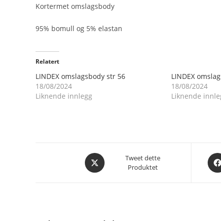
Kortermet omslagsbody
95% bomull og 5% elastan
Relatert
LINDEX omslagsbody str 56
LINDEX omslag
18/08/2024
18/08/2024
Liknende innlegg
Liknende innle
Åpnes
Åpn
Tweet dette
Produktet
i
i
et
et
nytt
nytt
vindu
vin