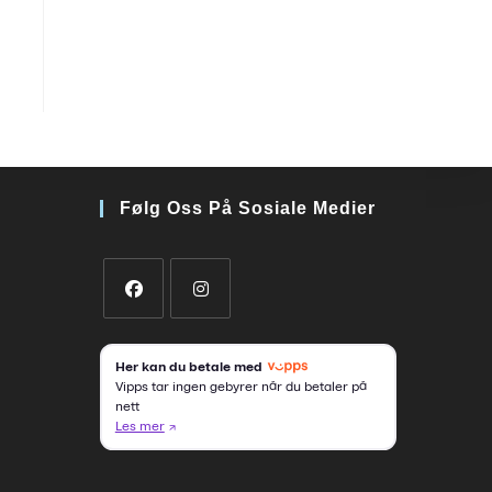
Følg Oss På Sosiale Medier
Opens
Opens
in
in
a
a
new
new
tab
tab