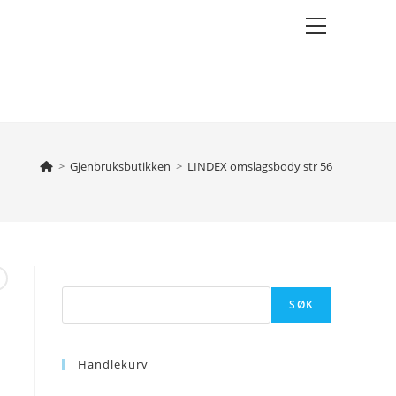
Main
Menu
>
Gjenbruksbutikken
>
LINDEX omslagsbody str 56
Søk
SØK
Handlekurv