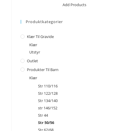
No products in the cart.
Add Products
Produktkategorier
Klær Til Gravide
Klær
Utstyr
Outlet
Produkter Til Barn
Klær
Str 110/116
Str 122/128
Str 134/140
str 146/152
Str 44
Str 50/56
Str 62/68