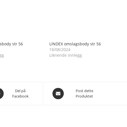
sbody str 56
LINDEX omslagsbody str 56
18/08/2024
gg
Liknende innlegg
es
Åpnes
Del på
Post dette
Facebook
Produktet
i
et
nytt
du
vindu