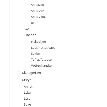
Str 74/80
Str 86/92
Str 98/104
ull
Sko
Tilbehør
Hals/skjerf
Luer/hatter/caps
Sokker
Tøfler/fotposer
Votter/hansker
Ukategorisert
Utstyr
Annet
Leke
Lese
Sove