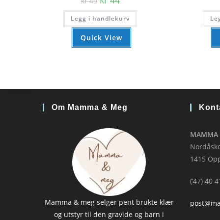
kr
44
kr
49
pris
pris
var:
er:
Legg i handlekurv
kr 49.
kr 44.
Le
Quick View
Om Mamma & Meg
Kont
MAMMA 
Nordåsko
1415 Op
(’47) 40 
Mamma & meg selger pent brukte klær
post@m
og utstyr til den gravide og barn i