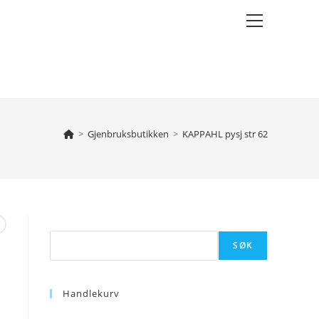
Main
Menu
>
Gjenbruksbutikken
>
KAPPAHL pysj str 62
Søk
SØK
Handlekurv