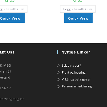
kr
55
kr
35
gg i handlekurv
Legg i handlekurv
Quick View
Quick View
akt Oss
Nyttige Linker
Opens
& MEG
Selge via oss?
in
llen 57
Opens
Frakt og levering
a
pegård
in
Opens
Vilkår og betingelser
new
a
in
Opens
Personvernerklæring
41 56 17
tab
new
a
in
tab
new
a
ammaogmeg.no
tab
new