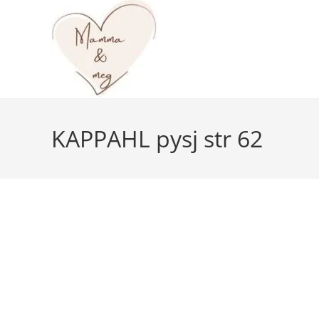
Skip
to
content
KAPPAHL pysj str 62