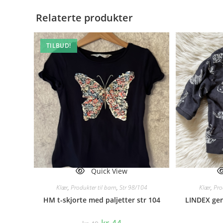
Relaterte produkter
TILBUD!
Quick View
Klær
,
Produkter til barn
,
Str 98/104
Klær
,
Pro
HM t-skjorte med paljetter str 104
LINDEX gen
Opprinnelig
Nåværende