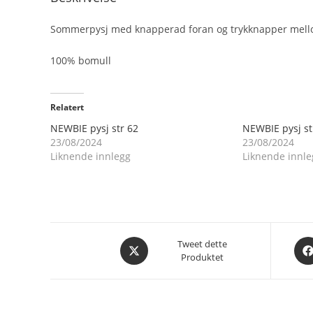
Sommerpysj med knapperad foran og trykknapper mell
100% bomull
Relatert
NEWBIE pysj str 62
NEWBIE pysj st
23/08/2024
23/08/2024
Liknende innlegg
Liknende innle
Åpnes
Åpn
Tweet dette
Produktet
i
i
et
et
nytt
nytt
vindu
vin