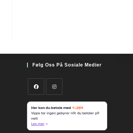
Følg Oss På Sosiale Medier
Opens
Opens
in
in
a
a
new
new
tab
tab