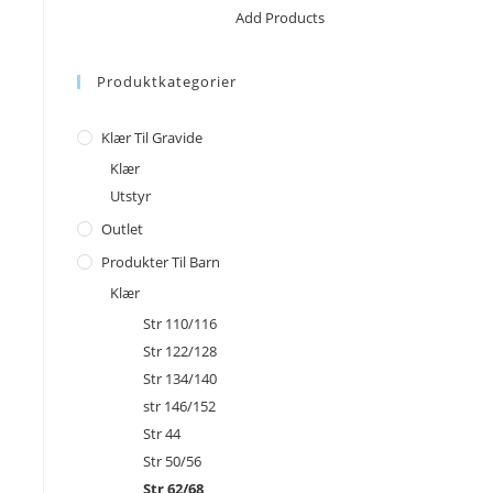
No products in the cart.
Add Products
Produktkategorier
Klær Til Gravide
Klær
Utstyr
Outlet
Produkter Til Barn
Klær
Str 110/116
Str 122/128
Str 134/140
str 146/152
Str 44
Str 50/56
Str 62/68