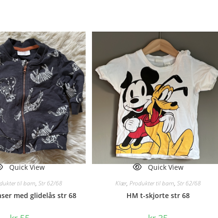
Quick View
Quick View
dukter til barn
,
Str 62/68
Klær
,
Produkter til barn
,
Str 62/68
ser med glidelås str 68
HM t-skjorte str 68