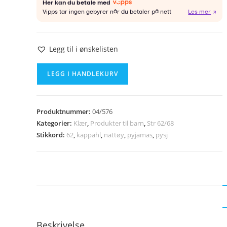
Legg til i ønskelisten
KAPPAHL
LEGG I HANDLEKURV
pysj
str
62
Produktnummer:
04/576
antall
Kategorier:
Klær
,
Produkter til barn
,
Str 62/68
Stikkord:
62
,
kappahl
,
nattøy
,
pyjamas
,
pysj
Beskrivelse