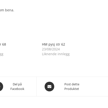
om bena.
r 68
HM pysj str 62
23/08/2024
gg
Liknende innlegg
es
Åpnes
Del på
Post dette
Facebook
Produktet
i
et
nytt
du
vindu