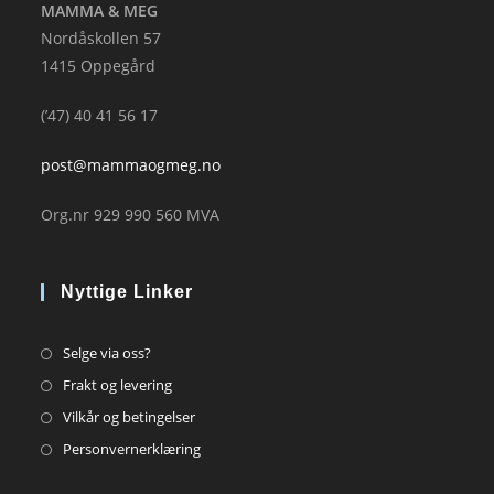
MAMMA & MEG
Nordåskollen 57
1415 Oppegård
(’47) 40 41 56 17
post@mammaogmeg.no
Org.nr 929 990 560 MVA
Nyttige Linker
Opens
Selge via oss?
in
Opens
Frakt og levering
a
in
Opens
Vilkår og betingelser
new
a
in
Opens
Personvernerklæring
tab
new
a
in
tab