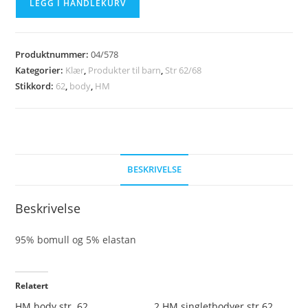
LEGG I HANDLEKURV
body
str
62
Produktnummer:
04/578
antall
Kategorier:
Klær
,
Produkter til barn
,
Str 62/68
Stikkord:
62
,
body
,
HM
BESKRIVELSE
Beskrivelse
95% bomull og 5% elastan
Relatert
HM body str. 62
2 HM singletbodyer str 62