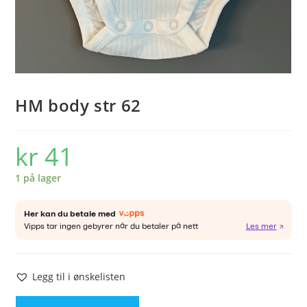
HM body str 62
kr
41
1 på lager
Legg til i ønskelisten
HM