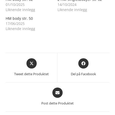
01/10/2025
14/10/2024
Liknende innlegg
Liknende innlegg
HM body str. 50
17/06/2025
Liknende innlegg
Åpnes
Åpnes
i
i
et
et
Tweet dette Produktet
Del på Facebook
nytt
nytt
vindu
vindu
Åpnes
i
et
Post dette Produktet
nytt
vindu