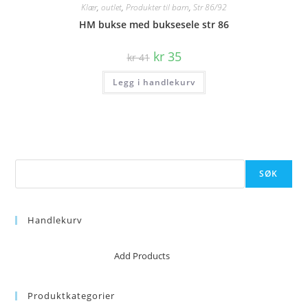
Klær
,
outlet
,
Produkter til barn
,
Str 86/92
HM bukse med buksesele str 86
Opprinnelig
Nåværende
kr
35
kr
41
pris
pris
var:
er:
Legg i handlekurv
kr 41.
kr 35.
Søk
SØK
Handlekurv
No products in the cart.
Add Products
Produktkategorier