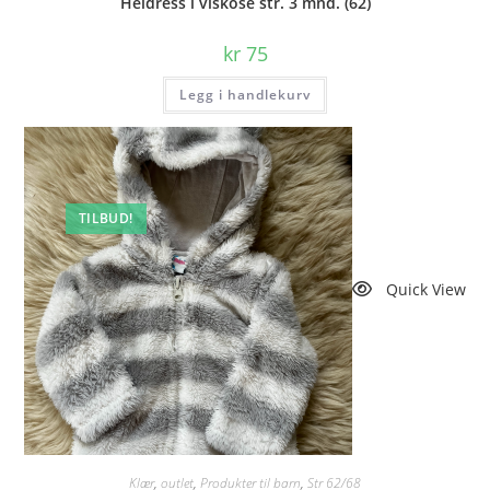
Heldress i viskose str. 3 mnd. (62)
kr
75
Legg i handlekurv
TILBUD!
Quick View
Klær
,
outlet
,
Produkter til barn
,
Str 62/68