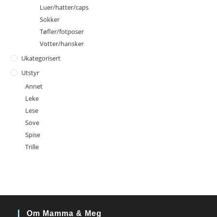
Luer/hatter/caps
Sokker
Tøfler/fotposer
Votter/hansker
Ukategorisert
Utstyr
Annet
Leke
Lese
Sove
Spise
Trille
Om Mamma & Meg