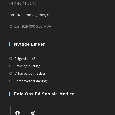
(’47) 40 41 56 17
post@mammaogmeg.no
Org.nr 929 990 560 MVA
Nyttige Linker
Opens
Selge via oss?
in
Opens
Frakt og levering
a
in
Opens
Vilkår og betingelser
new
a
in
Opens
Personvernerklæring
tab
new
a
in
tab
new
a
Følg Oss På Sosiale Medier
tab
new
tab