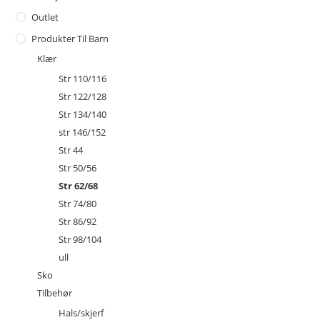
Outlet
Produkter Til Barn
Klær
Str 110/116
Str 122/128
Str 134/140
str 146/152
Str 44
Str 50/56
Str 62/68
Str 74/80
Str 86/92
Str 98/104
ull
Sko
Tilbehør
Hals/skjerf