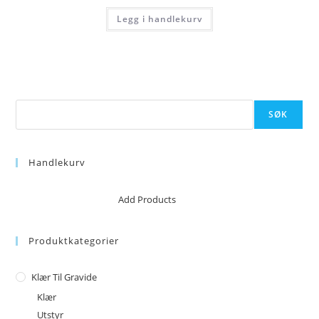
var:
er:
Legg i handlekurv
kr 49.
kr 44.
Søk
SØK
Handlekurv
No products in the cart.
Add Products
Produktkategorier
Klær Til Gravide
Klær
Utstyr