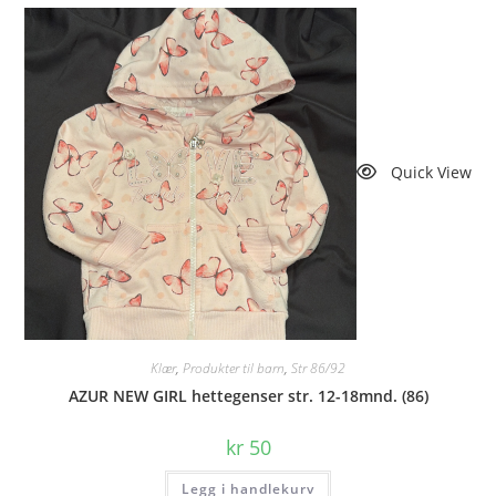
Quick View
Klær
,
Produkter til barn
,
Str 86/92
AZUR NEW GIRL hettegenser str. 12-18mnd. (86)
kr
50
Legg i handlekurv