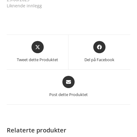
Liknende innlegg
Åpnes
Åpnes
i
i
et
et
Tweet dette Produktet
Del på Facebook
nytt
nytt
vindu
vindu
Åpnes
i
et
Post dette Produktet
nytt
vindu
Relaterte produkter