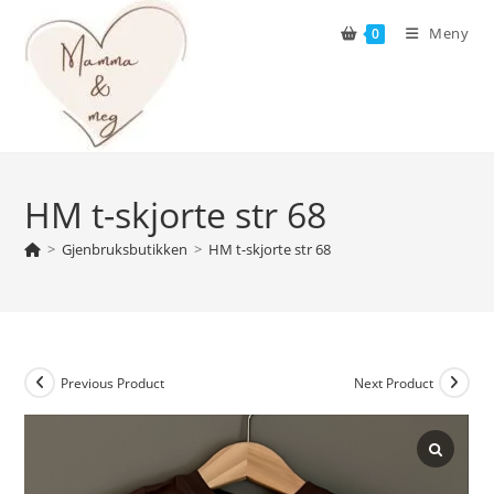
Skip
Meny
0
to
content
HM t-skjorte str 68
>
Gjenbruksbutikken
>
HM t-skjorte str 68
Previous Product
Next Product