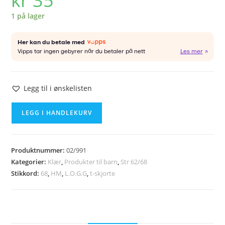
kr
35
1 på lager
Legg til i ønskelisten
HM
LEGG I HANDLEKURV
t-
skjorte
str
Produktnummer:
02/991
68
Kategorier:
Klær
,
Produkter til barn
,
Str 62/68
antall
Stikkord:
68
,
HM
,
L.O.G.G
,
t-skjorte