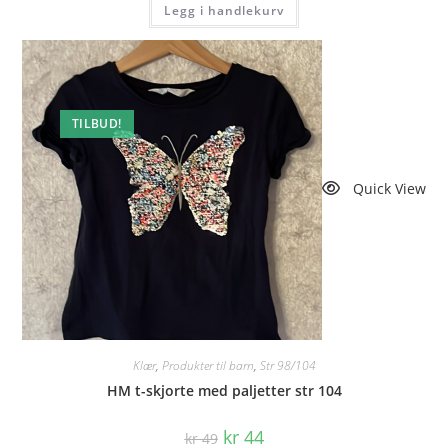
Legg i handlekurv
kr 41.
kr 38.
TILBUD!
Quick View
Klær
,
Produkter til barn
,
Str 98/104
HM t-skjorte med paljetter str 104
Opprinnelig
Nåværende
kr
44
kr
49
pris
pris