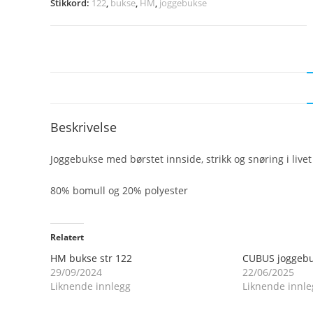
Stikkord:
122
,
bukse
,
HM
,
joggebukse
Beskrivelse
Joggebukse med børstet innside, strikk og snøring i live
80% bomull og 20% polyester
Relatert
HM bukse str 122
CUBUS joggebuk
29/09/2024
22/06/2025
Liknende innlegg
Liknende innle