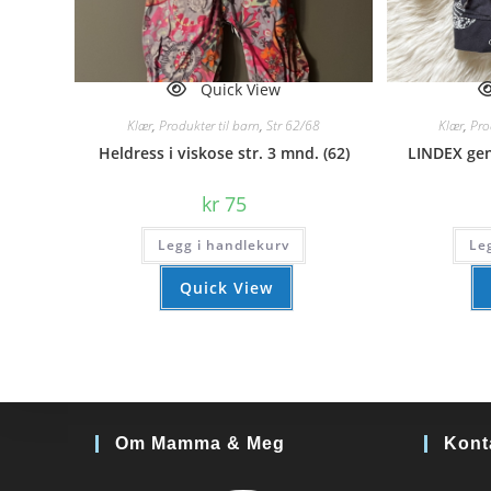
Quick View
Klær
,
Produkter til barn
,
Str 62/68
Klær
,
Pro
Heldress i viskose str. 3 mnd. (62)
LINDEX gen
kr
75
Legg i handlekurv
Le
Quick View
Om Mamma & Meg
Kont