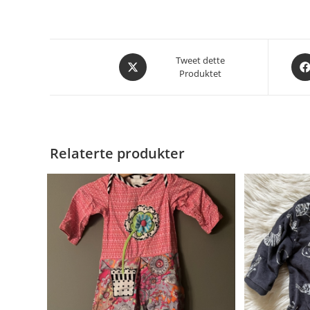
Åpnes
Åpn
Tweet dette
Produktet
i
i
et
et
nytt
nytt
vindu
vin
Relaterte produkter