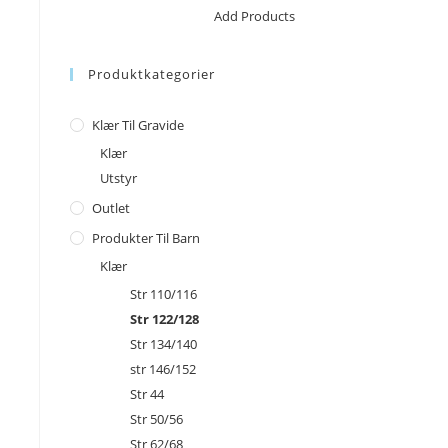
No products in the cart.
Add Products
Produktkategorier
Klær Til Gravide
Klær
Utstyr
Outlet
Produkter Til Barn
Klær
Str 110/116
Str 122/128
Str 134/140
str 146/152
Str 44
Str 50/56
Str 62/68