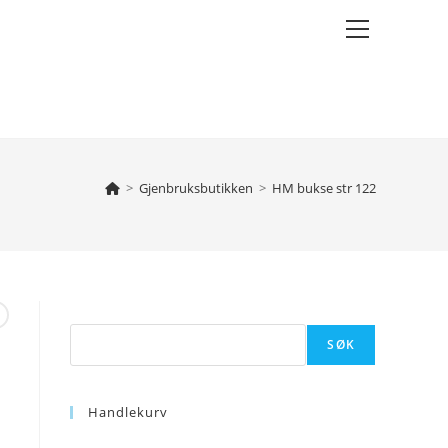
Main
Menu
>
Gjenbruksbutikken
>
HM bukse str 122
Søk
SØK
Handlekurv