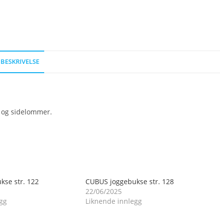
BESKRIVELSE
t og sidelommer.
se str. 122
CUBUS joggebukse str. 128
22/06/2025
gg
Liknende innlegg