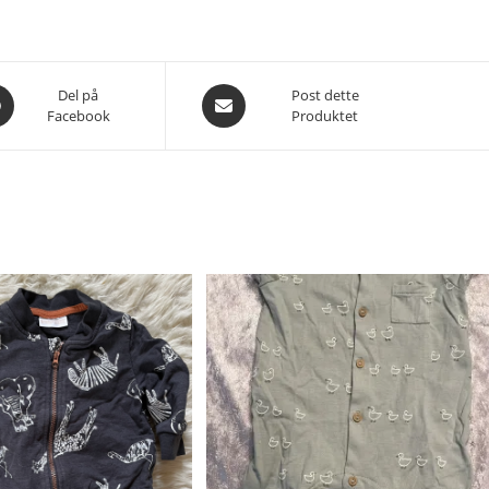
es
Åpnes
Del på
Post dette
Facebook
Produktet
i
et
nytt
du
vindu