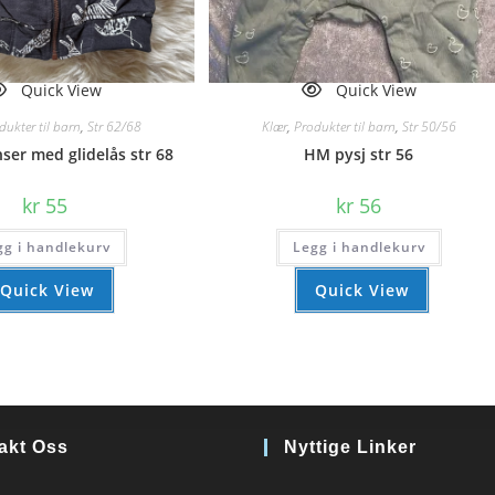
Quick View
Quick View
dukter til barn
,
Str 62/68
Klær
,
Produkter til barn
,
Str 50/56
ser med glidelås str 68
HM pysj str 56
kr
55
kr
56
gg i handlekurv
Legg i handlekurv
Quick View
Quick View
akt Oss
Nyttige Linker