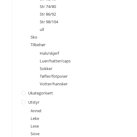
Str 74/80
Str 86/92
Str 98/104
ull
Sko
Tilbehør
Hals/skjerf
Luer/hatter/caps
Sokker
Tøfler/fotposer
Votter/hansker
Ukategorisert
Utstyr
Annet
Leke
Lese
Sove