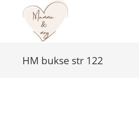
Skip
to
content
HM bukse str 122