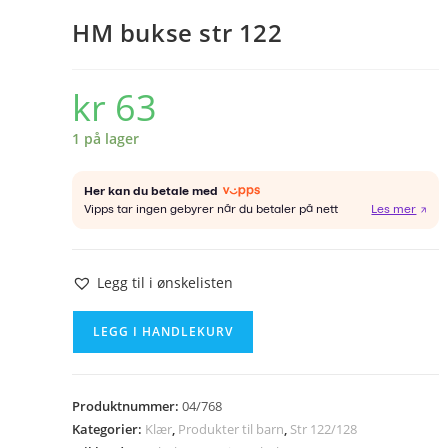
HM bukse str 122
kr
63
1 på lager
Legg til i ønskelisten
HM
LEGG I HANDLEKURV
bukse
str
122
Produktnummer:
04/768
antall
Kategorier:
Klær
,
Produkter til barn
,
Str 122/128