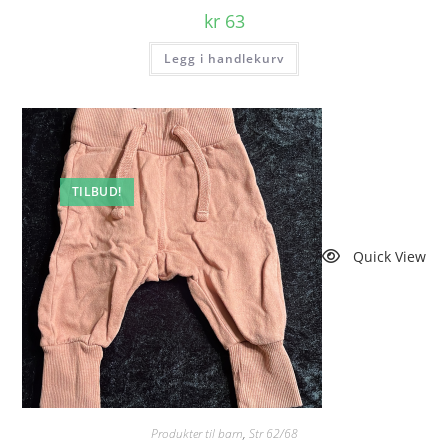
kr
63
Legg i handlekurv
TILBUD!
Quick View
Produkter til barn
,
Str 62/68