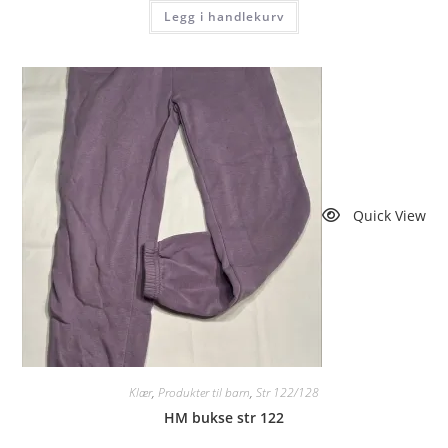
Legg i handlekurv
Quick View
Klær
,
Produkter til barn
,
Str 122/128
HM bukse str 122