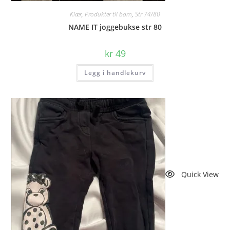
Klær
,
Produkter til barn
,
Str 74/80
NAME IT joggebukse str 80
kr
49
Legg i handlekurv
Quick View