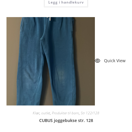
Legg i handlekurv
Quick View
Klær
,
outlet
,
Produkter til barn
,
Str 122/128
CUBUS joggebukse str. 128