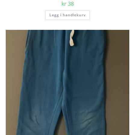
kr
38
Legg i handlekurv