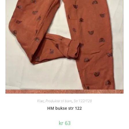
Quick View
Klær
,
Produkter til barn
,
Str 122/128
HM bukse str 122
kr
63