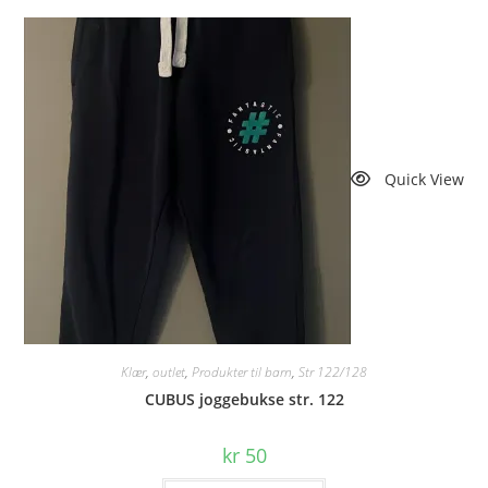
Quick View
Klær
,
outlet
,
Produkter til barn
,
Str 122/128
CUBUS joggebukse str. 122
kr
50