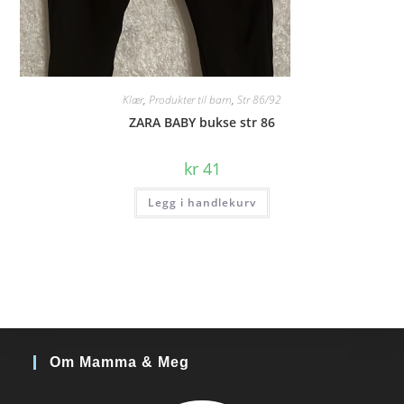
Klær
,
Produkter til barn
,
Str 86/92
ZARA BABY bukse str 86
kr
41
Legg i handlekurv
Om Mamma & Meg