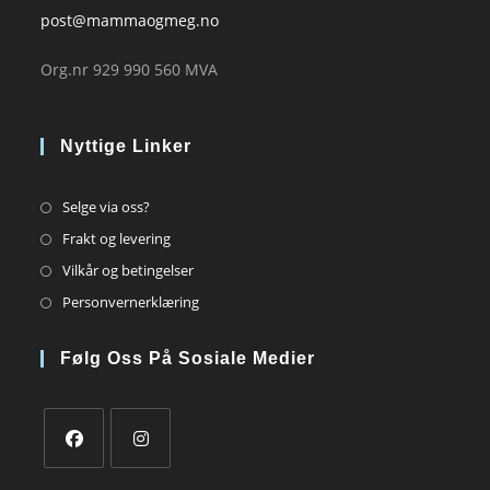
post@mammaogmeg.no
Org.nr 929 990 560 MVA
Nyttige Linker
Opens
Selge via oss?
in
Opens
Frakt og levering
a
in
Opens
Vilkår og betingelser
new
a
in
Opens
Personvernerklæring
tab
new
a
in
tab
new
a
Følg Oss På Sosiale Medier
tab
new
tab
Opens
Opens