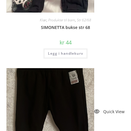
Klær
,
Produkter til barn
,
Str 62/68
SIMONETTA bukse str 68
kr
44
Legg i handlekurv
Quick View