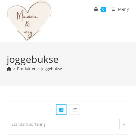
Skip
Meny
0
to
content
joggebukse
>
Produkter
>
joggebukse
Standard sortering