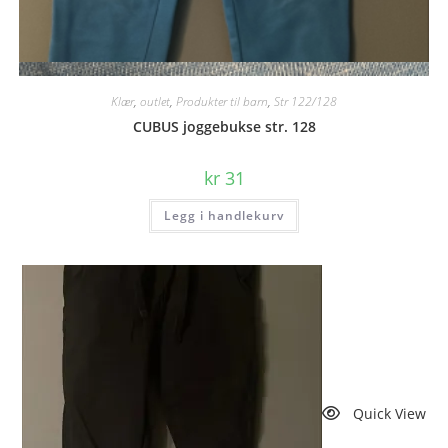
Quick View
Klær
,
outlet
,
Produkter til barn
,
Str 122/128
CUBUS joggebukse str. 128
kr
31
Legg i handlekurv
Quick View