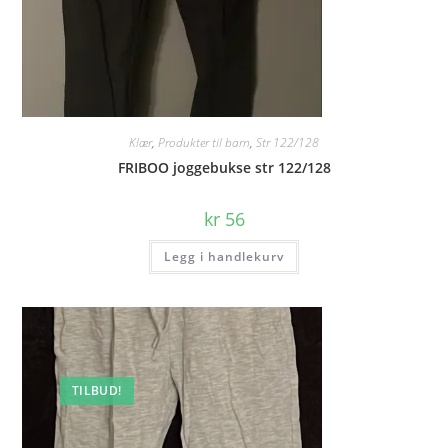
Klær
,
Produkter til barn
,
Str 122/128
FRIBOO joggebukse str 122/128
kr
56
Legg i handlekurv
TILBUD!