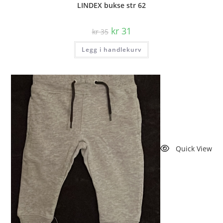
LINDEX bukse str 62
Opprinnelig
Nåværende
kr
31
kr
35
pris
pris
var:
er:
Legg i handlekurv
kr 35.
kr 31.
Quick View