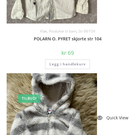
Klær
,
Produkter til barn
,
Str 98/104
POLARN O. PYRET skjorte str 104
kr
69
Legg i handlekurv
TILBUD!
Quick View