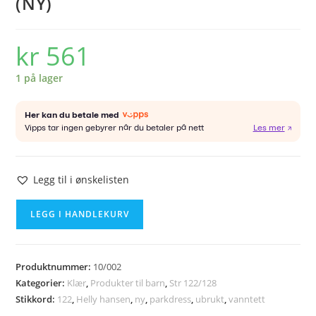
(NY)
kr
561
1 på lager
Legg til i ønskelisten
HELLY
LEGG I HANDLEKURV
HANSEN
playsuit
str
Produktnummer:
10/002
122
Kategorier:
Klær
,
Produkter til barn
,
Str 122/128
(NY)
Stikkord:
122
,
Helly hansen
,
ny
,
parkdress
,
ubrukt
,
vanntett
antall