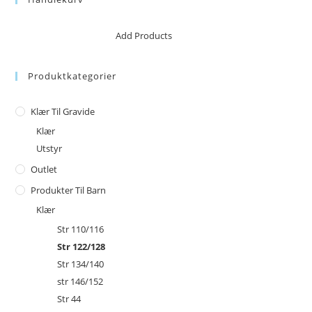
No products in the cart.
Add Products
Produktkategorier
Klær Til Gravide
Klær
Utstyr
Outlet
Produkter Til Barn
Klær
Str 110/116
Str 122/128
Str 134/140
str 146/152
Str 44