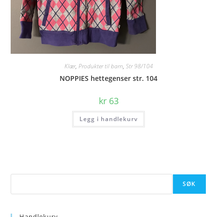
Klær
,
Produkter til barn
,
Str 98/104
NOPPIES hettegenser str. 104
kr
63
Legg i handlekurv
Søk
SØK
Handlekurv