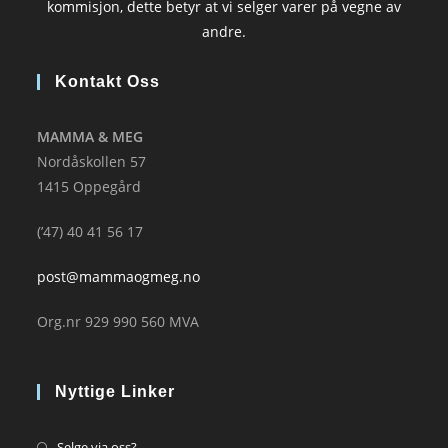
kommisjon, dette betyr at vi selger varer på vegne av
andre.
Kontakt Oss
MAMMA & MEG
Nordåskollen 57
1415 Oppegård
(’47) 40 41 56 17
post@mammaogmeg.no
Org.nr 929 990 560 MVA
Nyttige Linker
Opens
Selge via oss?