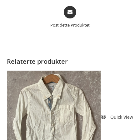
Åpnes
i
et
Post dette Produktet
nytt
vindu
Relaterte produkter
Quick View