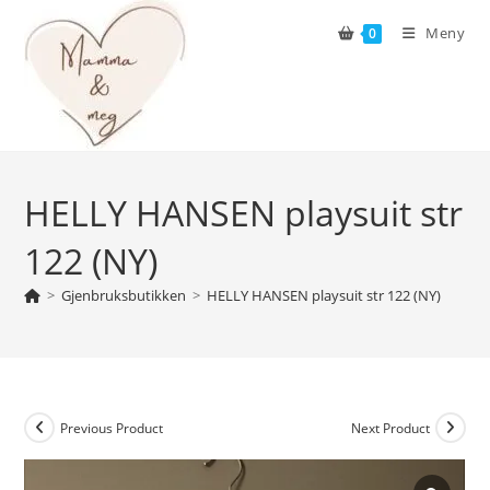
Skip
Meny
0
to
content
HELLY HANSEN playsuit str
122 (NY)
>
Gjenbruksbutikken
>
HELLY HANSEN playsuit str 122 (NY)
Previous Product
Next Product