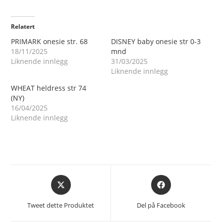
Relatert
PRIMARK onesie str. 68
DISNEY baby onesie str 0-3
18/11/2025
mnd
Liknende innlegg
31/03/2025
Liknende innlegg
WHEAT heldress str 74
(NY)
16/04/2025
Liknende innlegg
Åpnes
Åpnes
i
i
et
et
Tweet dette Produktet
Del på Facebook
nytt
nytt
vindu
vindu