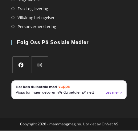
in
Opens
Frakt og levering
a
in
Opens
Vilkår og betingelser
new
a
in
Opens
Personvernerklæring
tab
new
a
in
tab
new
a
Følg Oss På Sosiale Medier
tab
new
tab
Opens
Opens
in
in
a
a
new
new
tab
tab
Copyright 2026 - mammaogmeg.no. Utviklet av OnNet AS