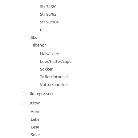
Str 74/80
Str 86/92
Str 98/104
ull
Sko
Tilbehør
Hals/skjerf
Luer/hatter/caps
Sokker
Tøfler/fotposer
Votter/hansker
Ukategorisert
Utstyr
Annet
Leke
Lese
Sove