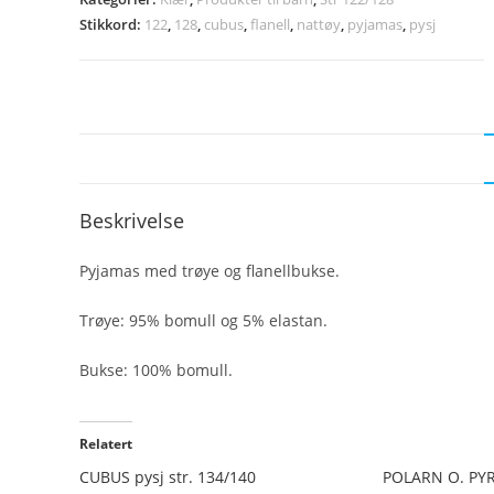
Stikkord:
122
,
128
,
cubus
,
flanell
,
nattøy
,
pyjamas
,
pysj
Beskrivelse
Pyjamas med trøye og flanellbukse.
Trøye: 95% bomull og 5% elastan.
Bukse: 100% bomull.
Relatert
CUBUS pysj str. 134/140
POLARN O. PYRE