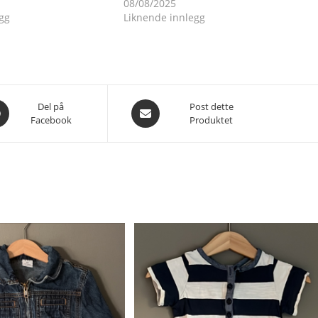
08/08/2025
gg
Liknende innlegg
es
Åpnes
Del på
Post dette
Facebook
Produktet
i
et
nytt
du
vindu