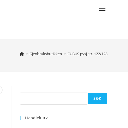
Main
Menu
>
Gjenbruksbutikken
>
CUBUS pysj str. 122/128
Søk
SØK
Handlekurv