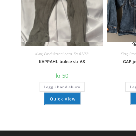
Quick View
Klær
,
Produkter til barn
,
Str 62/68
Klær
,
Prod
KAPPAHL bukse str 68
GAP je
kr
50
Legg i handlekurv
Le
Quick View