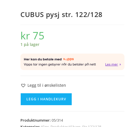
CUBUS pysj str. 122/128
kr
75
1 på lager
Legg til i ønskelisten
CUBUS
LEGG I HANDLEKURV
pysj
str.
122/128
Produktnummer:
05/314
antall
Kategorier:
Klær
,
Produkter til barn
,
Str 122/128