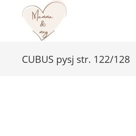
Skip
to
content
CUBUS pysj str. 122/128