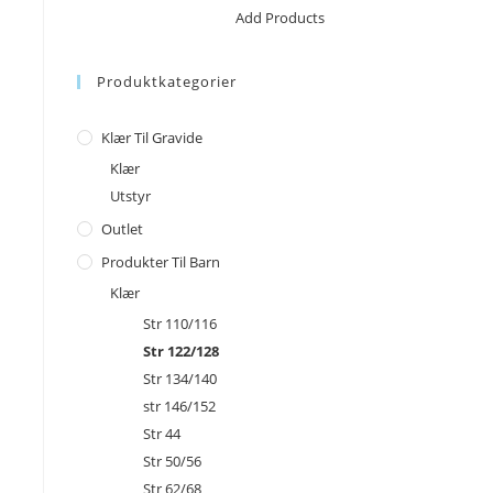
No products in the cart.
Add Products
Produktkategorier
Klær Til Gravide
Klær
Utstyr
Outlet
Produkter Til Barn
Klær
Str 110/116
Str 122/128
Str 134/140
str 146/152
Str 44
Str 50/56
Str 62/68