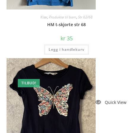
Klær
,
Produkter til barn
,
Str 62/68
HM t-skjorte str 68
kr
35
Legg i handlekurv
TILBUD!
Quick View