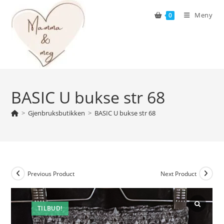
Skip
Meny
0
to
content
BASIC U bukse str 68
>
Gjenbruksbutikken
>
BASIC U bukse str 68
Previous Product
Next Product
TILBUD!