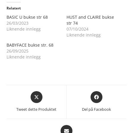
Relatert
BASIC U bukse str 68
HUST and CLAIRE bukse
26/03/2023
str 74
Liknende innlegg
07/10/2024
Liknende innlegg
BABYFACE bukse str. 68
26/09/2025
Liknende innlegg
Åpnes
Åpnes
i
i
et
et
Tweet dette Produktet
Del på Facebook
nytt
nytt
vindu
vindu
Åpnes