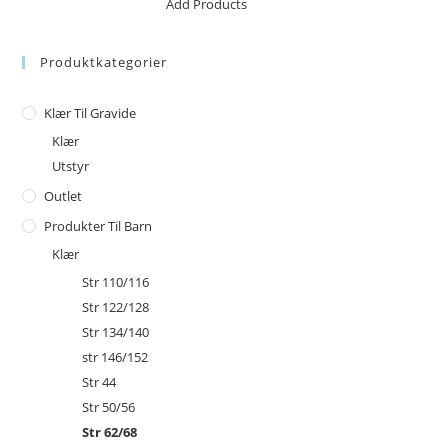
No products in the cart.
Add Products
Produktkategorier
Klær Til Gravide
Klær
Utstyr
Outlet
Produkter Til Barn
Klær
Str 110/116
Str 122/128
Str 134/140
str 146/152
Str 44
Str 50/56
Str 62/68