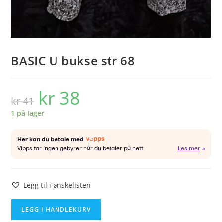
BASIC U bukse str 68
kr
38
Opprinnelig
Nåværende
kr
41
pris
pris
var:
er:
kr 41.
kr 38.
1 på lager
Legg til i ønskelisten
BASIC
LEGG I HANDLEKURV
U