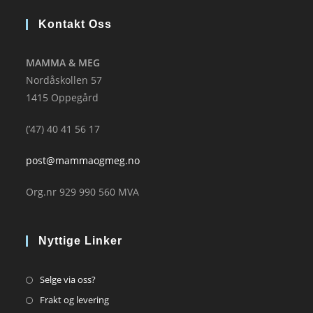
Kontakt Oss
MAMMA & MEG
Nordåskollen 57
1415 Oppegård
(’47) 40 41 56 17
post@mammaogmeg.no
Org.nr 929 990 560 MVA
Nyttige Linker
Opens
Selge via oss?
in
Opens
Frakt og levering