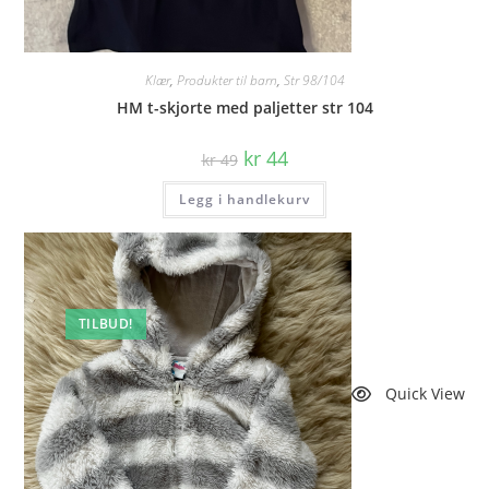
Klær
,
Produkter til barn
,
Str 98/104
HM t-skjorte med paljetter str 104
Opprinnelig
Nåværende
kr
44
kr
49
pris
pris
var:
er:
Legg i handlekurv
kr 49.
kr 44.
TILBUD!
Quick View