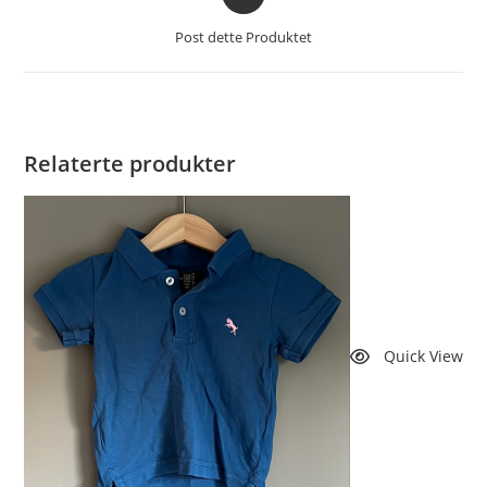
i
et
Post dette Produktet
nytt
vindu
Relaterte produkter
Quick View