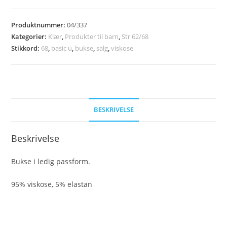
bukse
str
Produktnummer:
04/337
68
Kategorier:
Klær
,
Produkter til barn
,
Str 62/68
antall
Stikkord:
68
,
basic u
,
bukse
,
salg
,
viskose
BESKRIVELSE
Beskrivelse
Bukse i ledig passform.
95% viskose, 5% elastan