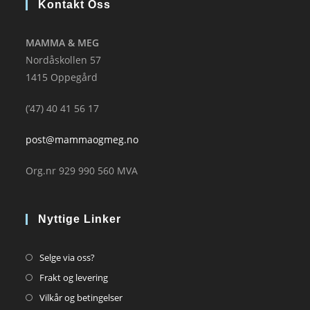
Kontakt Oss
MAMMA & MEG
Nordåskollen 57
1415 Oppegård
(’47) 40 41 56 17
post@mammaogmeg.no
Org.nr 929 990 560 MVA
Nyttige Linker
Opens
Selge via oss?
in
Opens
Frakt og levering
a
in
Opens
Vilkår og betingelser
new