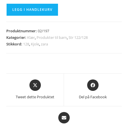
ZARA
LEGG I HANDLEKURV
KIDS
kjole
str
Produktnummer:
02/197
128
Kategorier:
Klær
,
Produkter til barn
,
Str 122/128
antall
Stikkord:
128
,
Kjole
,
zara
Åpnes
Åpnes
i
i
et
et
Tweet dette Produktet
Del på Facebook
nytt
nytt
vindu
vindu
Åpnes
i
et