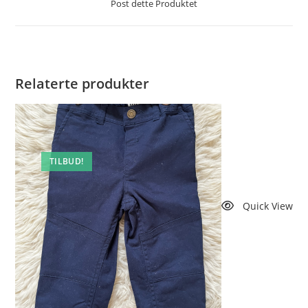
Post dette Produktet
nytt
vindu
Relaterte produkter
TILBUD!
Quick View