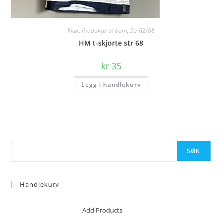
Klær
,
Produkter til barn
,
Str 62/68
HM t-skjorte str 68
kr
35
Legg i handlekurv
Søk
SØK
Handlekurv
No products in the cart.
Add Products