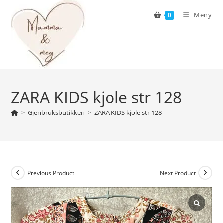
Skip
Meny
0
to
content
ZARA KIDS kjole str 128
>
Gjenbruksbutikken
>
ZARA KIDS kjole str 128
Previous Product
Next Product