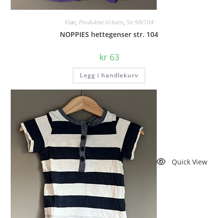
Klær
,
Produkter til barn
,
Str 98/104
NOPPIES hettegenser str. 104
kr
63
Legg i handlekurv
Quick View