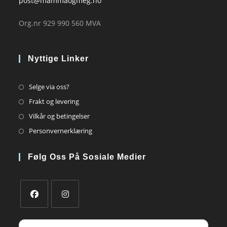
post@mammaogmeg.no
Org.nr 929 990 560 MVA
Nyttige Linker
Opens
Selge via oss?
in
Opens
Frakt og levering
a
in
Opens
Vilkår og betingelser
new
a
in
Opens
Personvernerklæring
tab
new
a
in
tab
new
a
Følg Oss På Sosiale Medier
tab
new
tab
Opens
Opens
in
in