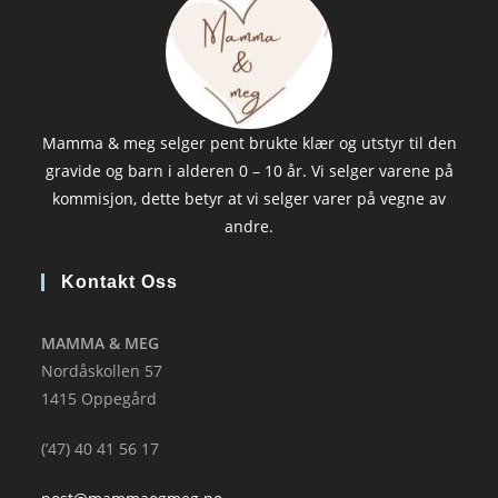
Mamma & meg selger pent brukte klær og utstyr til den
gravide og barn i alderen 0 – 10 år. Vi selger varene på
kommisjon, dette betyr at vi selger varer på vegne av
andre.
Kontakt Oss
MAMMA & MEG
Nordåskollen 57
1415 Oppegård
(’47) 40 41 56 17