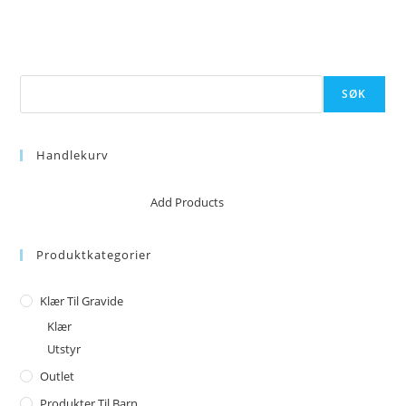
Søk
SØK
Handlekurv
No products in the cart.
Add Products
Produktkategorier
Klær Til Gravide
Klær
Utstyr
Outlet
Produkter Til Barn