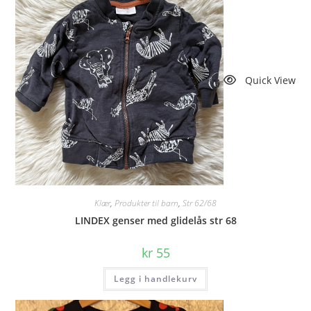
Quick View
Klær
,
Produkter til barn
,
Str 62/68
LINDEX genser med glidelås str 68
kr
55
Legg i handlekurv