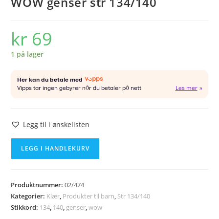
WOW genser str 134/140
kr
69
1 på lager
Legg til i ønskelisten
WOW
LEGG I HANDLEKURV
genser
str
134/140
Produktnummer:
02/474
antall
Kategorier:
Klær
,
Produkter til barn
,
Str 134/140
Stikkord:
134
,
140
,
genser
,
wow