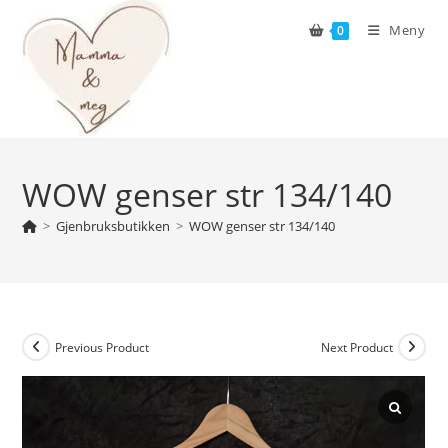
Skip
Meny
0
to
content
WOW genser str 134/140
>
Gjenbruksbutikken
>
WOW genser str 134/140
Previous Product
Next Product