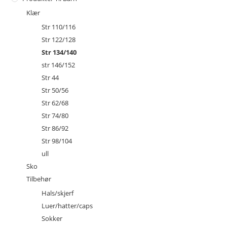
Klær
Str 110/116
Str 122/128
Str 134/140
str 146/152
Str 44
Str 50/56
Str 62/68
Str 74/80
Str 86/92
Str 98/104
ull
Sko
Tilbehør
Hals/skjerf
Luer/hatter/caps
Sokker