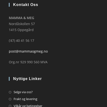
Kontakt Oss
MAMMA & MEG
Nordåskollen 57
1415 Oppegård
(’47) 40 41 56 17
post@mammaogmeg.no
Org.nr 929 990 560 MVA
Nyttige Linker
Opens
Selge via oss?
in
Opens
Frakt og levering
a
in
Opens
Vilkår og betingelser