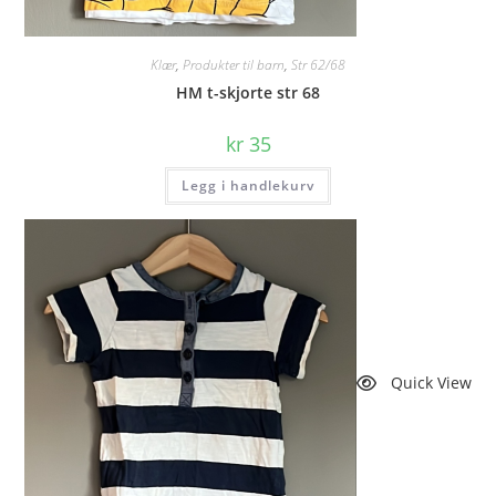
Klær
,
Produkter til barn
,
Str 62/68
HM t-skjorte str 68
kr
35
Legg i handlekurv
Quick View