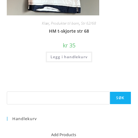
Klær
,
Produkter til barn
,
Str 62/68
HM t-skjorte str 68
kr
35
Legg i handlekurv
Søk
SØK
Handlekurv
No products in the cart.
Add Products