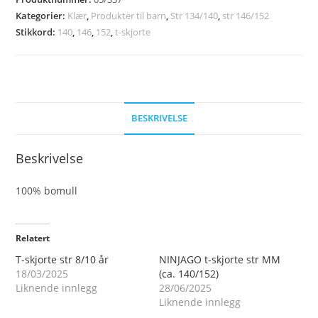
str
Kategorier:
Klær
,
Produkter til barn
,
Str 134/140
,
str 146/152
10-
Stikkord:
140
,
146
,
152
,
t-skjorte
12
år
(140/152)
antall
BESKRIVELSE
Beskrivelse
100% bomull
Relatert
T-skjorte str 8/10 år
NINJAGO t-skjorte str MM
18/03/2025
(ca. 140/152)
Liknende innlegg
28/06/2025
Liknende innlegg