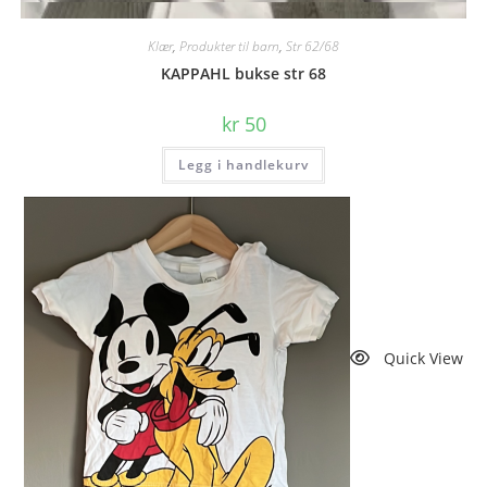
Quick View
Klær
,
Produkter til barn
,
Str 62/68
KAPPAHL bukse str 68
kr
50
Legg i handlekurv
Quick View