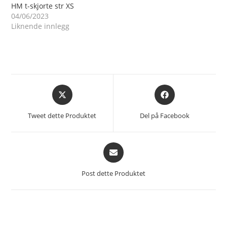
HM t-skjorte str XS
04/06/2023
Liknende innlegg
Åpnes
Åpnes
i
i
et
et
Tweet dette Produktet
Del på Facebook
nytt
nytt
vindu
vindu
Åpnes
i
et
Post dette Produktet
nytt
vindu