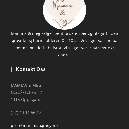
Mamma & meg selger pent brukte klær og utstyr til den
gravide og barn i alderen 0 – 10 år. Vi selger varene på
kommisjon, dette betyr at vi selger varer på vegne av
andre.
Kontakt Oss
MAMMA & MEG
Nordåskollen 57
1415 Oppegård
(’47) 40 41 56 17
post@mammaogmeg.no