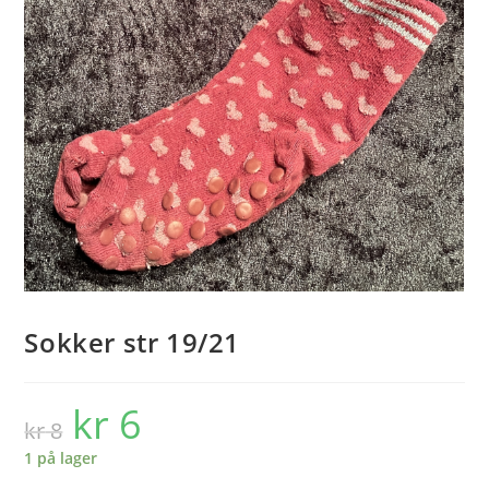
Sokker str 19/21
kr
6
Opprinnelig
Nåværende
kr
8
pris
pris
var:
er:
kr 8.
kr 6.
1 på lager