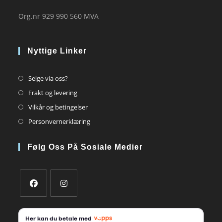
Org.nr 929 990 560 MVA
Nyttige Linker
Opens
Selge via oss?
in
Opens
Frakt og levering
a
in
Opens
Vilkår og betingelser
new
a
in
Opens
Personvernerklæring
tab
new
a
in
tab
new
a
Følg Oss På Sosiale Medier
tab
new
tab
Opens
Opens
in
in