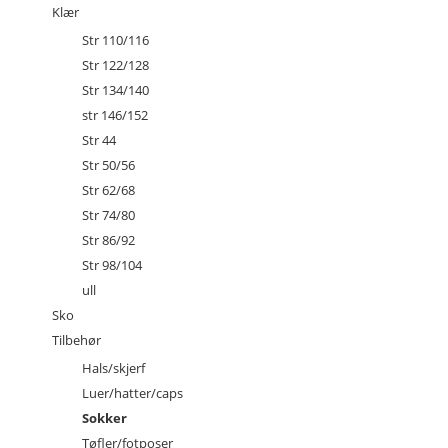
Klær
Str 110/116
Str 122/128
Str 134/140
str 146/152
Str 44
Str 50/56
Str 62/68
Str 74/80
Str 86/92
Str 98/104
ull
Sko
Tilbehør
Hals/skjerf
Luer/hatter/caps
Sokker
Tøfler/fotposer