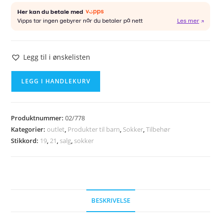
Legg til i ønskelisten
Sokker
LEGG I HANDLEKURV
str
19/21
antall
Produktnummer:
02/778
Kategorier:
outlet
,
Produkter til barn
,
Sokker
,
Tilbehør
Stikkord:
19
,
21
,
salg
,
sokker
BESKRIVELSE