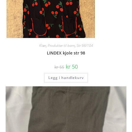
Klær
,
Produkter til barn
,
Str 98/104
LINDEX kjole str 98
Opprinnelig
Nåværende
kr
50
kr
55
pris
pris
var:
er:
Legg i handlekurv
kr 55.
kr 50.