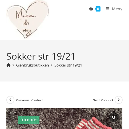
Skip
Meny
0
to
content
Sokker str 19/21
>
Gjenbruksbutikken
>
Sokker str 19/21
Previous Product
Next Product
TILBUD!