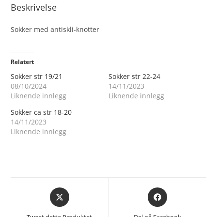
Beskrivelse
Sokker med antiskli-knotter
Relatert
Sokker str 19/21
Sokker str 22-24
08/10/2024
14/11/2023
Liknende innlegg
Liknende innlegg
Sokker ca str 18-20
14/11/2023
Liknende innlegg
Åpnes
Åpnes
i
i
et
et