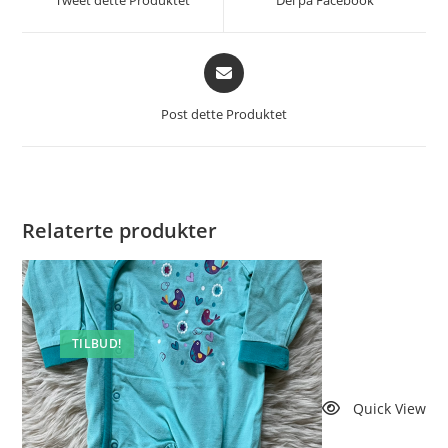
Tweet dette Produktet
Del på Facebook
nytt
nytt
vindu
vindu
Åpnes
i
et
Post dette Produktet
nytt
vindu
Relaterte produkter
TILBUD!
Quick View