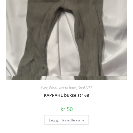
Quick View
Klær
,
Produkter til barn
,
Str 62/68
KAPPAHL bukse str 68
kr
50
Legg i handlekurv