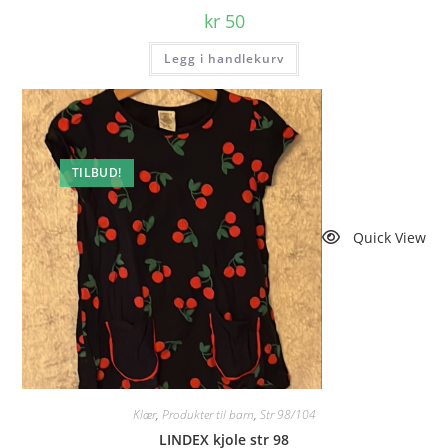
kr
50
Legg i handlekurv
TILBUD!
Quick View
Klær
,
Produkter til barn
,
Str 98/104
LINDEX kjole str 98