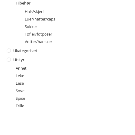
Tilbehør
Hals/skjerf
Luer/hatter/caps
Sokker
Tøfler/fotposer
Votter/hansker
Ukategorisert
Utstyr
Annet
Leke
Lese
Sove
Spise
Trille