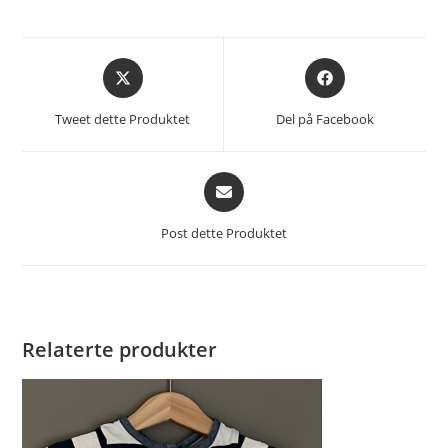
Åpnes
Åpnes
i
i
et
et
Tweet dette Produktet
Del på Facebook
nytt
nytt
vindu
vindu
Åpnes
i
et
Post dette Produktet
nytt
vindu
Relaterte produkter