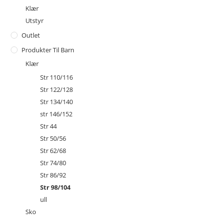
Klær
Utstyr
Outlet
Produkter Til Barn
Klær
Str 110/116
Str 122/128
Str 134/140
str 146/152
Str 44
Str 50/56
Str 62/68
Str 74/80
Str 86/92
Str 98/104
ull
Sko