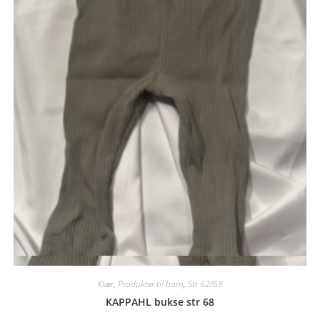
Quick View
Klær
,
Produkter til barn
,
Str 62/68
KAPPAHL bukse str 68