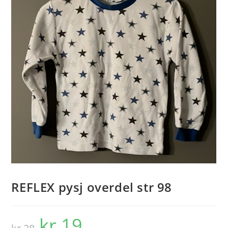
REFLEX pysj overdel str 98
kr
19
Opprinnelig
Nåværende
pris
pris