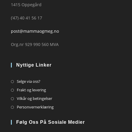
1415 Oppegård
(’47) 40 41 56 17
post@mammaogmeg.no
Org.nr 929 990 560 MVA
Nyttige Linker
Opens
Selge via oss?
in
Opens
Frakt og levering
a
in
Opens
Vilkår og betingelser
new
a
in
Opens
Personvernerklæring
tab
new
a
in
tab
new
a
Følg Oss På Sosiale Medier
tab
new