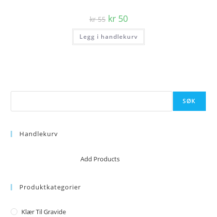
Opprinnelig
Nåværende
kr
50
kr
55
pris
pris
var:
er:
Legg i handlekurv
kr 55.
kr 50.
Søk
SØK
Handlekurv
No products in the cart.
Add Products
Produktkategorier
Klær Til Gravide