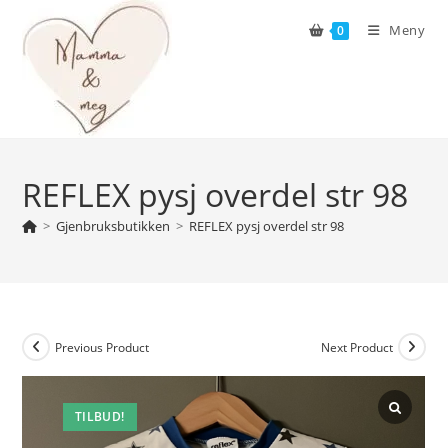
Skip
Meny
0
to
content
REFLEX pysj overdel str 98
>
Gjenbruksbutikken
>
REFLEX pysj overdel str 98
Previous Product
Next Product
TILBUD!