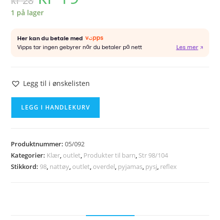
kr
28
var:
er:
kr 28.
kr 19.
1 på lager
Legg til i ønskelisten
REFLEX
LEGG I HANDLEKURV
pysj
overdel
str
Produktnummer:
05/092
98
Kategorier:
Klær
,
outlet
,
Produkter til barn
,
Str 98/104
antall
Stikkord:
98
,
nattøy
,
outlet
,
overdel
,
pyjamas
,
pysj
,
reflex