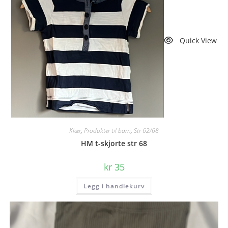
Quick View
Klær
,
Produkter til barn
,
Str 62/68
HM t-skjorte str 68
kr
35
Legg i handlekurv