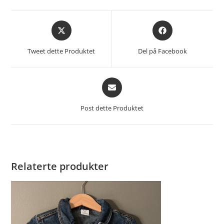
Åpnes
Åpnes
i
i
et
et
Tweet dette Produktet
Del på Facebook
nytt
nytt
vindu
vindu
Åpnes
i
et
Post dette Produktet
nytt
vindu
Relaterte produkter