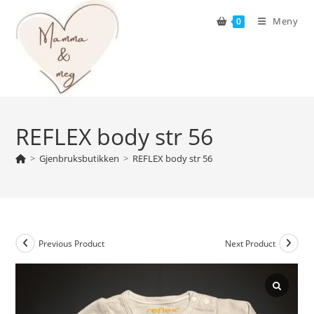
Skip
Meny
0
to
content
REFLEX body str 56
>
Gjenbruksbutikken
>
REFLEX body str 56
Previous Product
Next Product