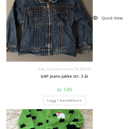
Quick View
Klær
,
Produkter til barn
,
Str 98/104
GAP jeans-jakke str. 3 år
kr
149
Legg i handlekurv