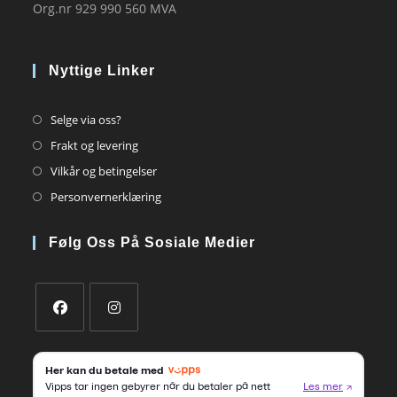
Org.nr 929 990 560 MVA
Nyttige Linker
Opens
Selge via oss?
in
Opens
Frakt og levering
a
in
Opens
Vilkår og betingelser
new
a
in
Opens
Personvernerklæring
tab
new
a
in
tab
new
a
Følg Oss På Sosiale Medier
tab
new
tab
Opens
Opens
in
in
a
a