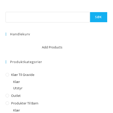
Søk
SØK
Handlekurv
No products in the cart.
Add Products
Produktkategorier
Klær Til Gravide
Klær
Utstyr
Outlet
Produkter Til Barn
Klær