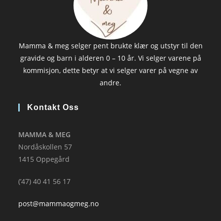
Mamma & meg selger pent brukte klær og utstyr til den
gravide og barn i alderen 0 – 10 år. Vi selger varene på
kommisjon, dette betyr at vi selger varer på vegne av
andre.
Kontakt Oss
MAMMA & MEG
Nordåskollen 57
1415 Oppegård
(’47) 40 41 56 17
post@mammaogmeg.no