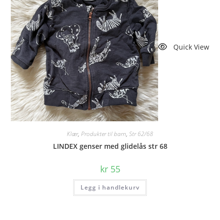
Quick View
Klær
,
Produkter til barn
,
Str 62/68
LINDEX genser med glidelås str 68
kr
55
Legg i handlekurv