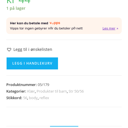
1 på lager
Legg til i ønskelisten
REFLEX
LEGG I HANDLEKURV
body
str
56
Produktnummer:
05/179
antall
Kategorier:
Klær
,
Produkter til barn
,
Str 50/56
Stikkord:
56
,
body
,
reflex