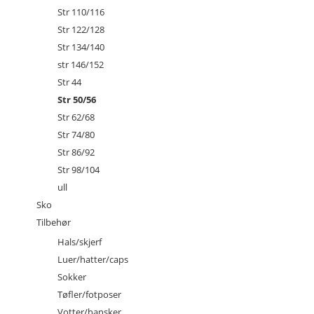
Str 110/116
Str 122/128
Str 134/140
str 146/152
Str 44
Str 50/56
Str 62/68
Str 74/80
Str 86/92
Str 98/104
ull
Sko
Tilbehør
Hals/skjerf
Luer/hatter/caps
Sokker
Tøfler/fotposer
Votter/hansker