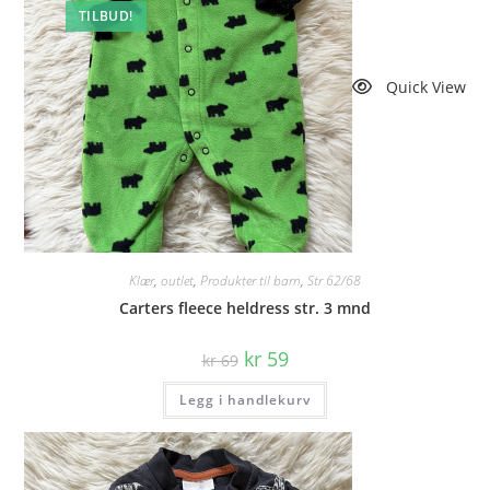
TILBUD!
Quick View
Klær
,
outlet
,
Produkter til barn
,
Str 62/68
Carters fleece heldress str. 3 mnd
Opprinnelig
Nåværende
kr
59
kr
69
pris
pris
var:
er:
Legg i handlekurv
kr 69.
kr 59.