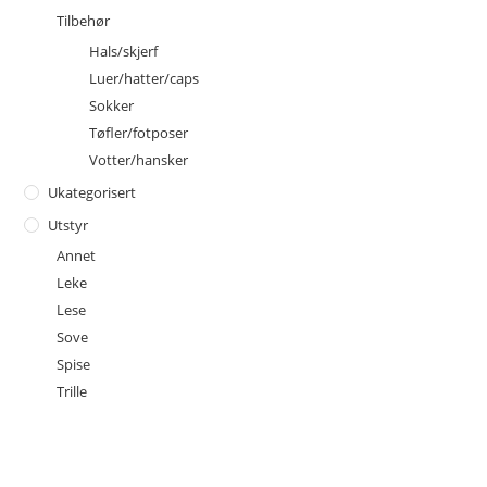
Tilbehør
Hals/skjerf
Luer/hatter/caps
Sokker
Tøfler/fotposer
Votter/hansker
Ukategorisert
Utstyr
Annet
Leke
Lese
Sove
Spise
Trille