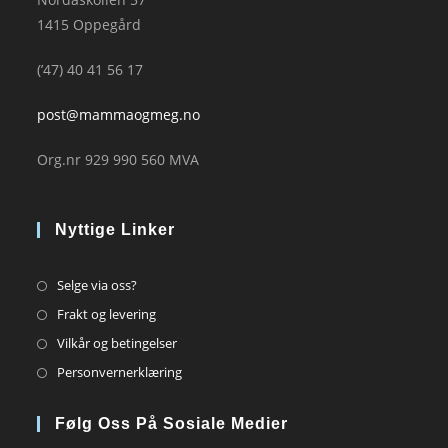
1415 Oppegård
(’47) 40 41 56 17
post@mammaogmeg.no
Org.nr 929 990 560 MVA
Nyttige Linker
Opens
Selge via oss?
in
Opens
Frakt og levering
a
in
Opens
Vilkår og betingelser
new
a
in
Opens
Personvernerklæring
tab
new
a
in
tab
new
a
Følg Oss På Sosiale Medier
tab
new