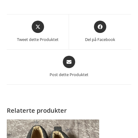
Åpnes
Åpnes
i
i
et
et
Tweet dette Produktet
Del på Facebook
nytt
nytt
vindu
vindu
Åpnes
i
et
Post dette Produktet
nytt
vindu
Relaterte produkter