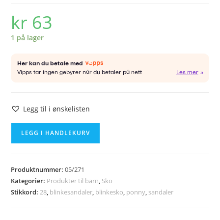
kr
63
1 på lager
Legg til i ønskelisten
PONNY
LEGG I HANDLEKURV
blinkesandaler
str
28
Produktnummer:
05/271
antall
Kategorier:
Produkter til barn
,
Sko
Stikkord:
28
,
blinkesandaler
,
blinkesko
,
ponny
,
sandaler