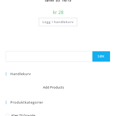
tøfler str 14/15
kr
28
Legg i handlekurv
Søk
SØK
Handlekurv
No products in the cart.
Add Products
Produktkategorier
Klær Til Gravide