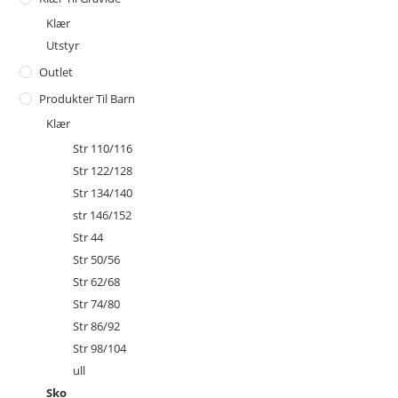
Klær
Utstyr
Outlet
Produkter Til Barn
Klær
Str 110/116
Str 122/128
Str 134/140
str 146/152
Str 44
Str 50/56
Str 62/68
Str 74/80
Str 86/92
Str 98/104
ull
Sko