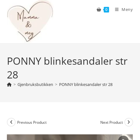
Skip
Meny
0
to
content
PONNY blinkesandaler str
28
>
Gjenbruksbutikken
>
PONNY blinkesandaler str 28
Previous Product
Next Product