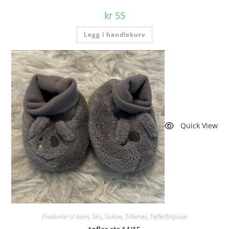
kr
55
Legg i handlekurv
Quick View
Produkter til barn
,
Sko
,
Sokker
,
Tilbehør
,
Tøfler/fotposer