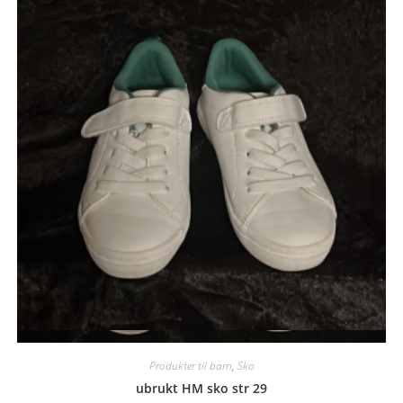
Quick View
Produkter til barn
,
Sko
ubrukt HM sko str 29