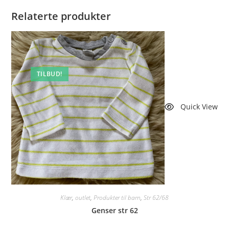
Relaterte produkter
TILBUD!
Quick View
Klær
,
outlet
,
Produkter til barn
,
Str 62/68
Genser str 62