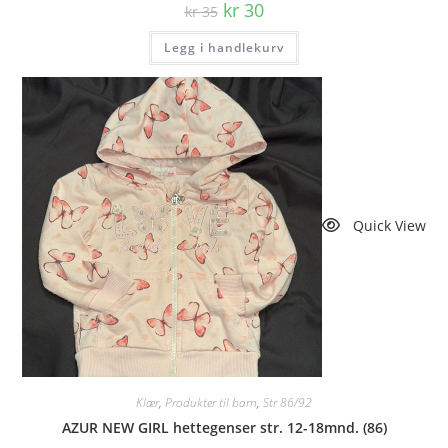
Opprinnelig
Nåværende
kr
30
kr
35
pris
pris
var:
er:
Legg i handlekurv
kr 35.
kr 30.
Quick View
Klær
,
Produkter til barn
,
Str 86/92
AZUR NEW GIRL hettegenser str. 12-18mnd. (86)