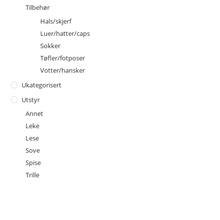
Tilbehør
Hals/skjerf
Luer/hatter/caps
Sokker
Tøfler/fotposer
Votter/hansker
Ukategorisert
Utstyr
Annet
Leke
Lese
Sove
Spise
Trille