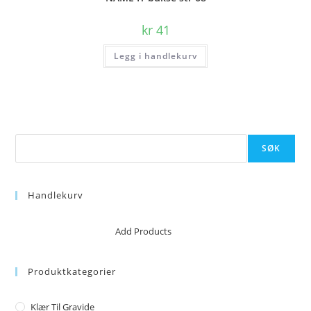
kr
41
Legg i handlekurv
Søk
SØK
Handlekurv
No products in the cart.
Add Products
Produktkategorier
Klær Til Gravide