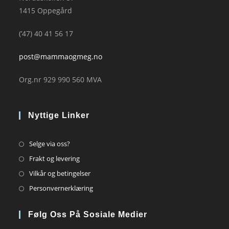
1415 Oppegård
(’47) 40 41 56 17
post@mammaogmeg.no
Org.nr 929 990 560 MVA
Nyttige Linker
Opens
Selge via oss?
in
Opens
Frakt og levering
a
in
Opens
Vilkår og betingelser
new
a
in
Opens
Personvernerklæring
tab
new
a
in
tab
new
a
Følg Oss På Sosiale Medier
tab
new