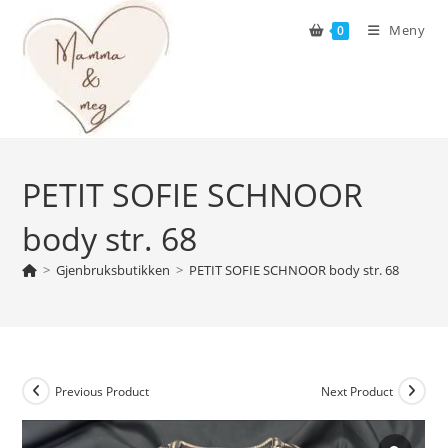
Skip
Meny
0
to
content
PETIT SOFIE SCHNOOR
body str. 68
>
Gjenbruksbutikken
>
PETIT SOFIE SCHNOOR body str. 68
Previous Product
Next Product