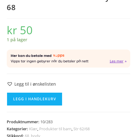
68
kr
50
1 på lager
Legg til i ønskelisten
PETIT
LEGG I HANDLEKURV
SOFIE
SCHNOOR
body
Produktnummer:
10/283
str.
Kategorier:
Klær
,
Produkter til barn
,
Str 62/68
68
Stikkord:
68
,
body