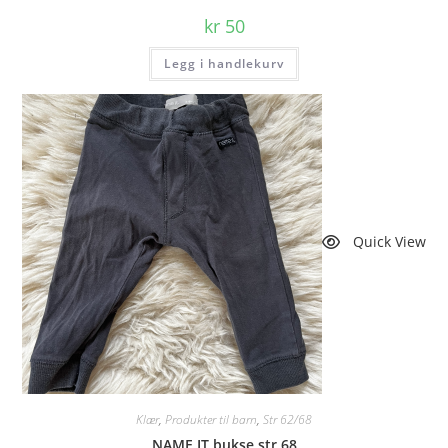
kr
50
Legg i handlekurv
Quick View
Klær
,
Produkter til barn
,
Str 62/68
NAME IT bukse str 68