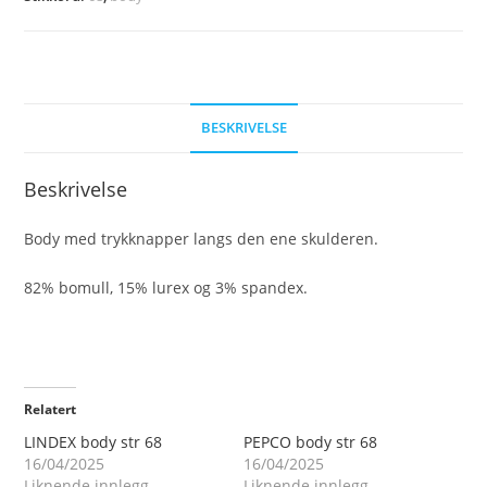
antall
BESKRIVELSE
Beskrivelse
Body med trykknapper langs den ene skulderen.
82% bomull, 15% lurex og 3% spandex.
Relatert
LINDEX body str 68
PEPCO body str 68
16/04/2025
16/04/2025
Liknende innlegg
Liknende innlegg