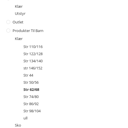
Klær
Utstyr
Outlet
Produkter Til Barn
Klær
Str 110/116
Str 122/128
Str 134/140
str 146/152
Str 44
Str 50/56
Str 62/68
Str 74/80
Str 86/92
Str 98/104
ull
Sko