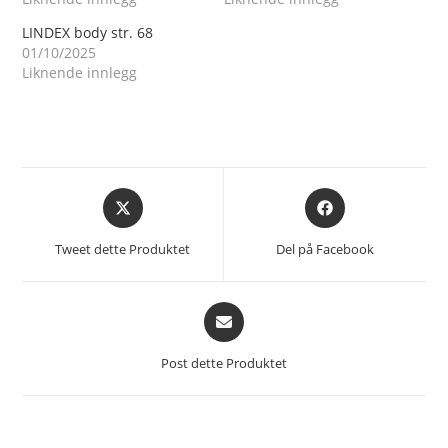
LINDEX body str. 68
01/10/2025
Liknende innlegg
Åpnes
Åpnes
i
i
et
et
Tweet dette Produktet
Del på Facebook
nytt
nytt
vindu
vindu
Åpnes
i
et
Post dette Produktet
nytt
vindu