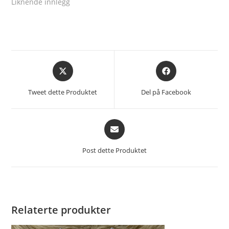
Liknende innlegg
Åpnes
Åpnes
i
i
et
et
Tweet dette Produktet
Del på Facebook
nytt
nytt
vindu
vindu
Åpnes
i
et
Post dette Produktet
nytt
vindu
Relaterte produkter