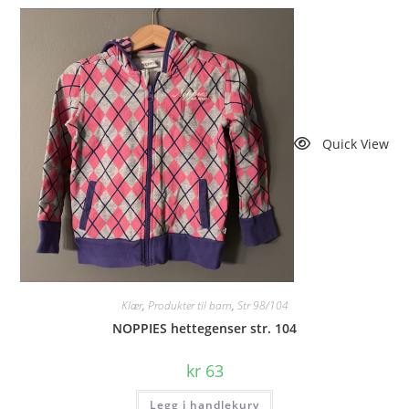
Quick View
Klær
,
Produkter til barn
,
Str 98/104
NOPPIES hettegenser str. 104
kr
63
Legg i handlekurv