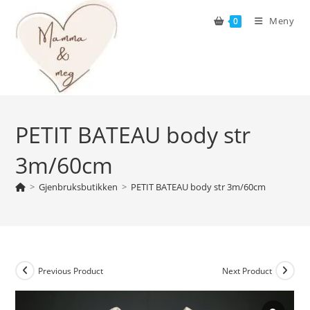
Skip
Meny
0
to
content
PETIT BATEAU body str
3m/60cm
>
Gjenbruksbutikken
>
PETIT BATEAU body str 3m/60cm
Previous Product
Next Product