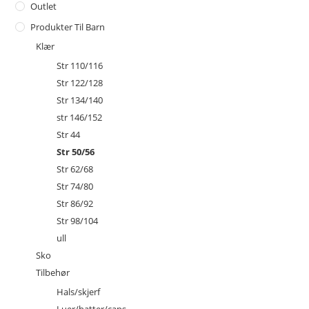
Outlet
Produkter Til Barn
Klær
Str 110/116
Str 122/128
Str 134/140
str 146/152
Str 44
Str 50/56
Str 62/68
Str 74/80
Str 86/92
Str 98/104
ull
Sko
Tilbehør
Hals/skjerf
Luer/hatter/caps