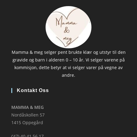
Mamma & meg selger pent brukte klær og utstyr til den
gravide og barn i alderen 0 – 10 år. Vi selger varene på
kommisjon, dette betyr at vi selger varer på vegne av
andre.
Kontakt Oss
MAMMA & MEG
Nordåskollen 57
1415 Oppegård
(’47) 40 41 56 17