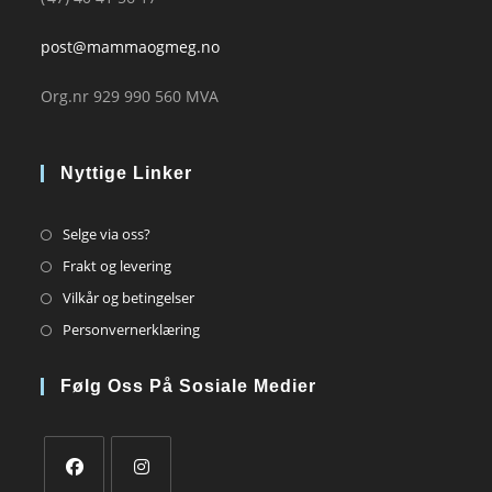
post@mammaogmeg.no
Org.nr 929 990 560 MVA
Nyttige Linker
Opens
Selge via oss?
in
Opens
Frakt og levering
a
in
Opens
Vilkår og betingelser
new
a
in
Opens
Personvernerklæring
tab
new
a
in
tab
new
a
Følg Oss På Sosiale Medier
tab
new
tab