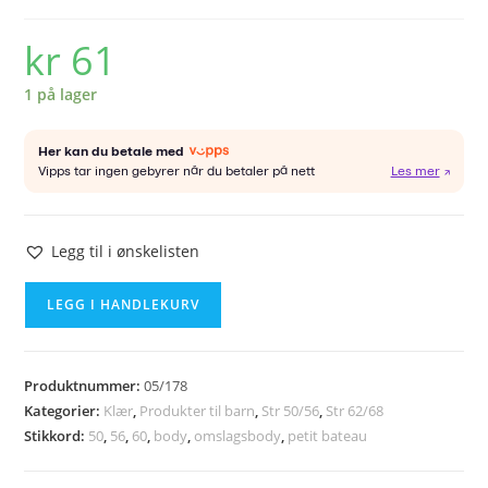
kr
61
1 på lager
Legg til i ønskelisten
PETIT
LEGG I HANDLEKURV
BATEAU
body
str
Produktnummer:
05/178
3m/60cm
Kategorier:
Klær
,
Produkter til barn
,
Str 50/56
,
Str 62/68
antall
Stikkord:
50
,
56
,
60
,
body
,
omslagsbody
,
petit bateau