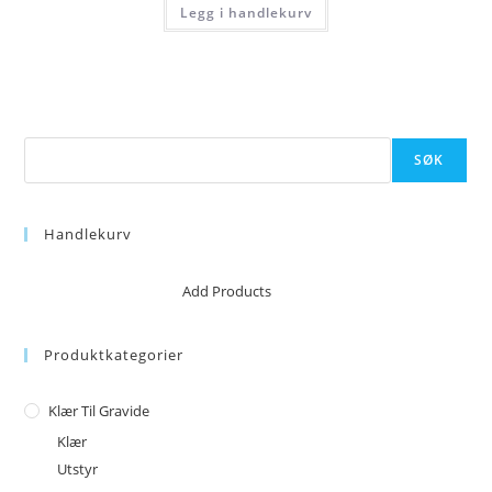
Legg i handlekurv
kr 41.
kr 35.
Søk
SØK
Handlekurv
No products in the cart.
Add Products
Produktkategorier
Klær Til Gravide
Klær
Utstyr