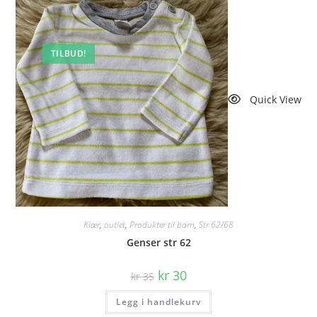
TILBUD!
Quick View
Klær
,
outlet
,
Produkter til barn
,
Str 62/68
Genser str 62
Opprinnelig
Nåværende
kr
30
kr
35
pris
pris
var:
er:
Legg i handlekurv
kr 35.
kr 30.