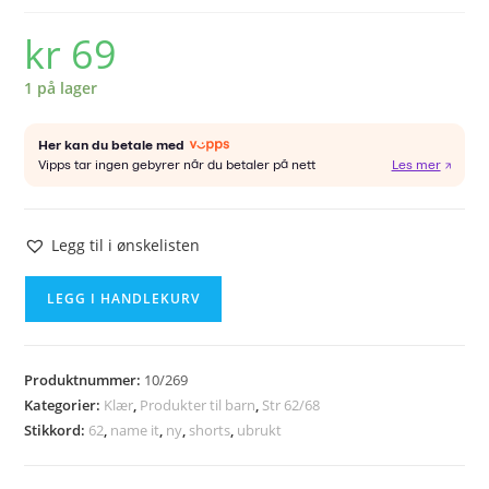
kr
69
1 på lager
Legg til i ønskelisten
NAME
LEGG I HANDLEKURV
IT
shorts
str.
Produktnummer:
10/269
62
Kategorier:
Klær
,
Produkter til barn
,
Str 62/68
(NY)
Stikkord:
62
,
name it
,
ny
,
shorts
,
ubrukt
antall