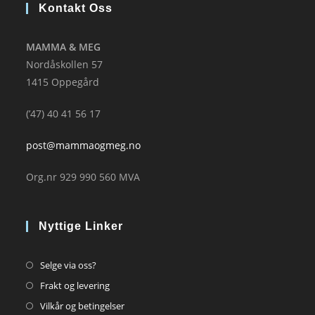
Kontakt Oss
MAMMA & MEG
Nordåskollen 57
1415 Oppegård
(’47) 40 41 56 17
post@mammaogmeg.no
Org.nr 929 990 560 MVA
Nyttige Linker
Opens
Selge via oss?
in
Opens
Frakt og levering
a
in
Opens
Vilkår og betingelser