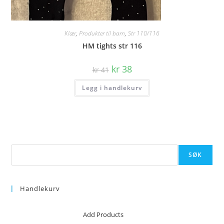
Klær
,
Produkter til barn
,
Str 110/116
HM tights str 116
Opprinnelig
Nåværende
kr
38
kr
41
pris
pris
var:
er:
Legg i handlekurv
kr 41.
kr 38.
Søk
SØK
Handlekurv
No products in the cart.
Add Products