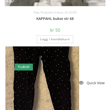
Quick View
Klær
,
Produkter til barn
,
Str 62/68
KAPPAHL bukse str 68
kr
50
Legg i handlekurv
TILBUD!
Quick View