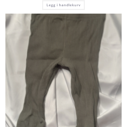
var:
er:
Legg i handlekurv
kr 35.
kr 30.