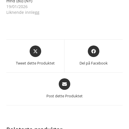
mnd (80) (NY)
19/01/2026
Liknende innlegg
Åpnes
Åpnes
i
i
et
et
Tweet dette Produktet
Del på Facebook
nytt
nytt
vindu
vindu
Åpnes
i
et
Post dette Produktet
nytt
vindu