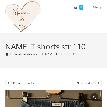
Skip
Meny
0
to
content
NAME IT shorts str 110
>
Gjenbruksbutikken
>
NAME IT shorts str 110
Previous Product
Next Product