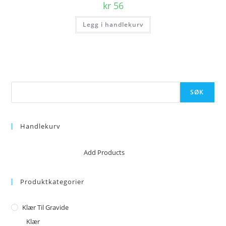
kr
56
Legg i handlekurv
Søk
SØK
Handlekurv
No products in the cart.
Add Products
Produktkategorier
Klær Til Gravide
Klær