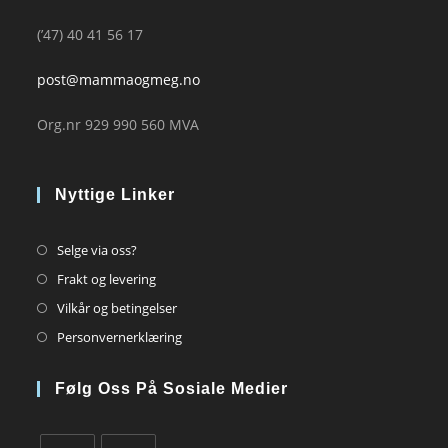
(’47) 40 41 56 17
post@mammaogmeg.no
Org.nr 929 990 560 MVA
Nyttige Linker
Opens
Selge via oss?
in
Opens
Frakt og levering
a
in
Opens
Vilkår og betingelser
new
a
in
Opens
Personvernerklæring
tab
new
a
in
tab
new
a
Følg Oss På Sosiale Medier
tab
new
tab