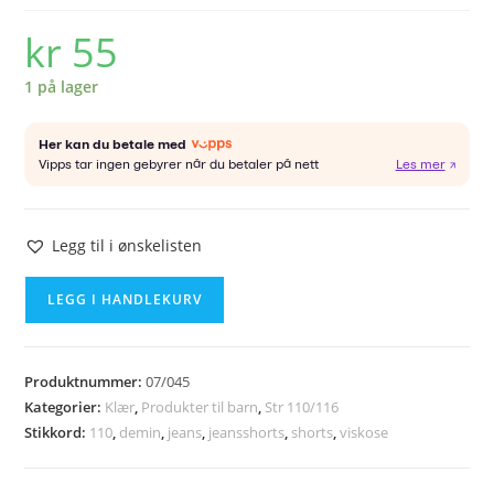
kr
55
1 på lager
Legg til i ønskelisten
NAME
LEGG I HANDLEKURV
IT
shorts
str
Produktnummer:
07/045
110
Kategorier:
Klær
,
Produkter til barn
,
Str 110/116
antall
Stikkord:
110
,
demin
,
jeans
,
jeansshorts
,
shorts
,
viskose