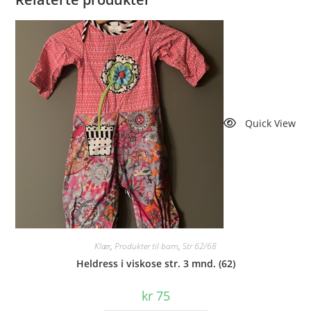
Quick View
Klær
,
Produkter til barn
,
Str 62/68
Heldress i viskose str. 3 mnd. (62)
kr
75