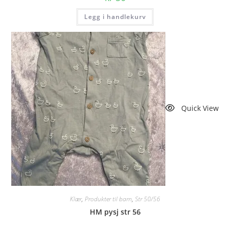
Legg i handlekurv
Quick View
Klær
,
Produkter til barn
,
Str 50/56
HM pysj str 56