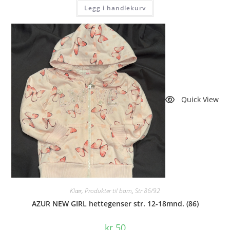
Legg i handlekurv
Quick View
Klær
,
Produkter til barn
,
Str 86/92
AZUR NEW GIRL hettegenser str. 12-18mnd. (86)
kr
50