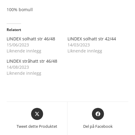
100% bomull
Relatert
LINDEX solhatt str 46/48
LINDEX solhatt str 42/44
15/06/2023
14/03/2023
Liknende innlegg
Liknende innlegg
LINDEX stråhatt str 46/48
14/08/2023
Liknende innlegg
Åpnes
Åpnes
i
i
et
et
Tweet dette Produktet
Del på Facebook
nytt
nytt