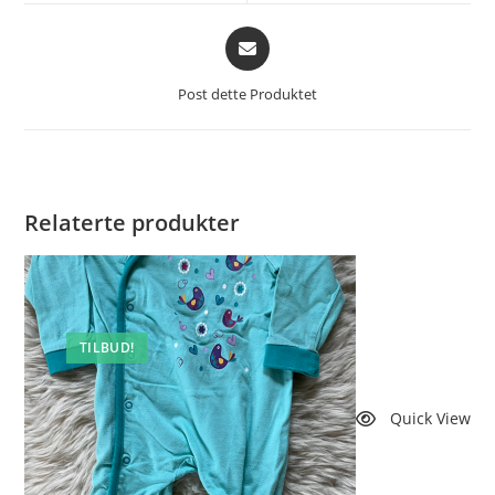
vindu
vindu
Åpnes
i
et
Post dette Produktet
nytt
vindu
Relaterte produkter
TILBUD!
Quick View