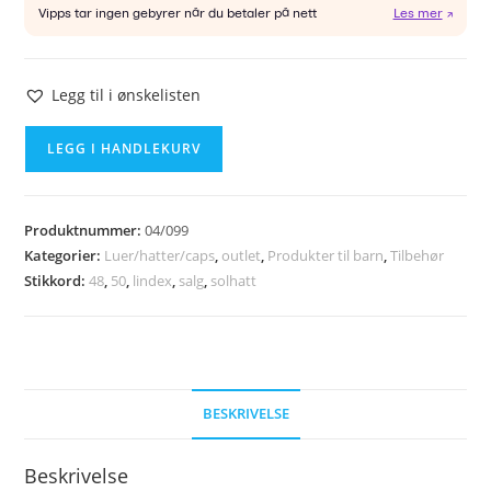
Legg til i ønskelisten
LINDEX
LEGG I HANDLEKURV
solhatt
str
48/50
Produktnummer:
04/099
antall
Kategorier:
Luer/hatter/caps
,
outlet
,
Produkter til barn
,
Tilbehør
Stikkord:
48
,
50
,
lindex
,
salg
,
solhatt
BESKRIVELSE
Beskrivelse