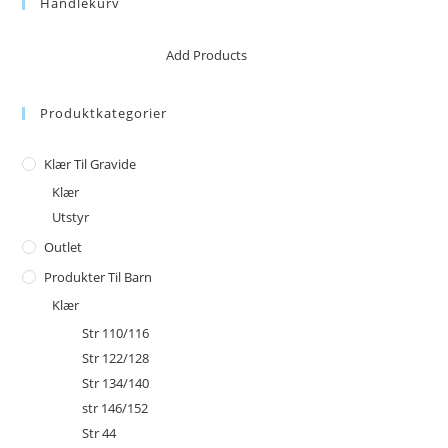
Handlekurv
No products in the cart.
Add Products
Produktkategorier
Klær Til Gravide
Klær
Utstyr
Outlet
Produkter Til Barn
Klær
Str 110/116
Str 122/128
Str 134/140
str 146/152
Str 44