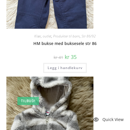
Klær
,
outlet
,
Produkter til barn
,
Str 86/92
HM bukse med buksesele str 86
Opprinnelig
Nåværende
kr
35
kr
41
pris
pris
var:
er:
Legg i handlekurv
kr 41.
kr 35.
TILBUD!
Quick View