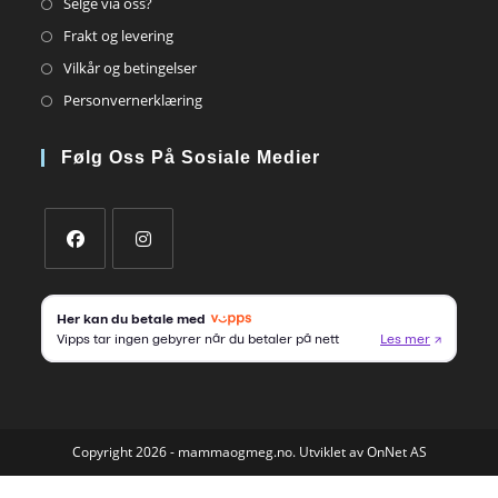
Opens
Selge via oss?
in
Opens
Frakt og levering
a
in
Opens
Vilkår og betingelser
new
a
in
Opens
Personvernerklæring
tab
new
a
in
tab
new
a
Følg Oss På Sosiale Medier
tab
new
tab
Opens
Opens
in
in
a
a
new
new
tab
tab
Copyright 2026 - mammaogmeg.no. Utviklet av OnNet AS