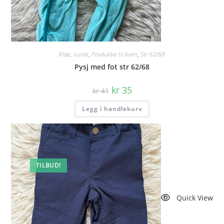
Klær
,
outlet
,
Produkter til barn
,
Str 62/68
Pysj med fot str 62/68
Opprinnelig
Nåværende
kr
35
kr
41
pris
pris
var:
er:
Legg i handlekurv
kr 41.
kr 35.
TILBUD!
Quick View