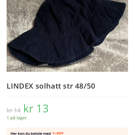
LINDEX solhatt str 48/50
kr
13
Opprinnelig
Nåværende
kr
14
pris
pris
var:
er:
kr 14.
kr 13.
1 på lager