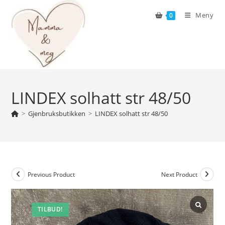
Skip
Meny
0
to
content
LINDEX solhatt str 48/50
>
Gjenbruksbutikken
>
LINDEX solhatt str 48/50
Previous Product
Next Product
TILBUD!