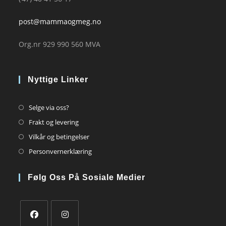
post@mammaogmeg.no
Org.nr 929 990 560 MVA
Nyttige Linker
Opens
Selge via oss?
in
Opens
Frakt og levering
a
in
Opens
Vilkår og betingelser
new
a
in
Opens
Personvernerklæring
tab
new
a
in
tab
new
a
Følg Oss På Sosiale Medier
tab
new
tab