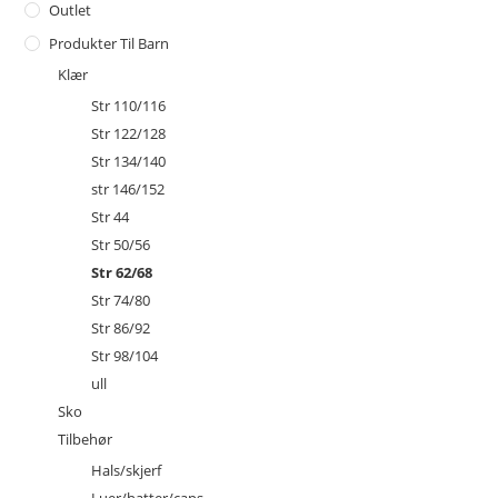
Outlet
Produkter Til Barn
Klær
Str 110/116
Str 122/128
Str 134/140
str 146/152
Str 44
Str 50/56
Str 62/68
Str 74/80
Str 86/92
Str 98/104
ull
Sko
Tilbehør
Hals/skjerf
Luer/hatter/caps