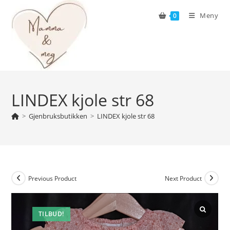
Skip
Meny
0
to
content
LINDEX kjole str 68
>
Gjenbruksbutikken
>
LINDEX kjole str 68
Previous Product
Next Product
TILBUD!