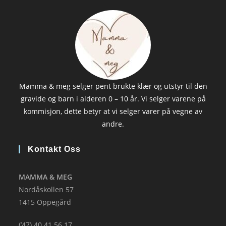
Mamma & meg selger pent brukte klær og utstyr til den
gravide og barn i alderen 0 – 10 år. Vi selger varene på
kommisjon, dette betyr at vi selger varer på vegne av
andre.
Kontakt Oss
MAMMA & MEG
Nordåskollen 57
1415 Oppegård
(’47) 40 41 56 17