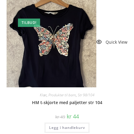
TILBUD!
Quick View
Klær
,
Produkter til barn
,
Str 98/104
HM t-skjorte med paljetter str 104
Opprinnelig
Nåværende
kr
44
kr
49
pris
pris
var:
er:
Legg i handlekurv
kr 49.
kr 44.