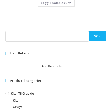
Legg i handlekurv
Søk
SØK
Handlekurv
No products in the cart.
Add Products
Produktkategorier
Klær Til Gravide
Klær
Utstyr