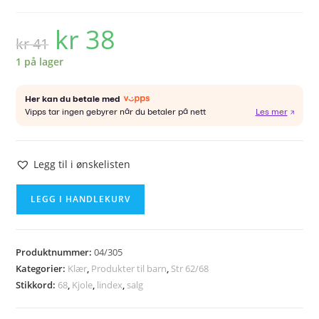
kr
38
Opprinnelig
Nåværende
kr
41
pris
pris
var:
er:
kr 41.
kr 38.
1 på lager
Legg til i ønskelisten
LINDEX
LEGG I HANDLEKURV
kjole
str
68
Produktnummer:
04/305
antall
Kategorier:
Klær
,
Produkter til barn
,
Str 62/68
Stikkord:
68
,
Kjole
,
lindex
,
salg