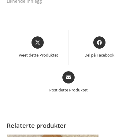
Liknende innlegg
Åpnes
Åpnes
i
i
et
et
Tweet dette Produktet
Del på Facebook
nytt
nytt
vindu
vindu
Åpnes
i
et
Post dette Produktet
nytt
vindu
Relaterte produkter