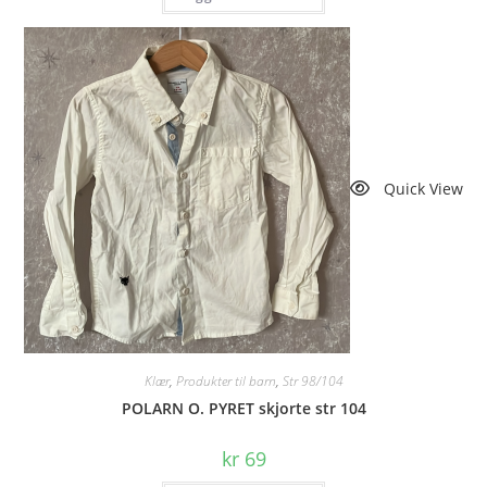
Quick View
Klær
,
Produkter til barn
,
Str 98/104
POLARN O. PYRET skjorte str 104
kr
69