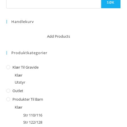
SØK
Handlekurv
No products in the cart.
Add Products
Produktkategorier
Klær Til Gravide
Klær
Utstyr
Outlet
Produkter Til Barn
Klær
Str 110/116
Str 122/128