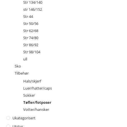
Str 134/140
str 146/152
Str 44
Str 50/56
Str 62/68
Str 74/80
Str 86/92
Str 98/104
ull
Sko
Tilbehør
Hals/skjerf
Luer/hatter/caps
Sokker
Tøfler/fotposer
Votter/hansker
Ukategorisert
Utstyr