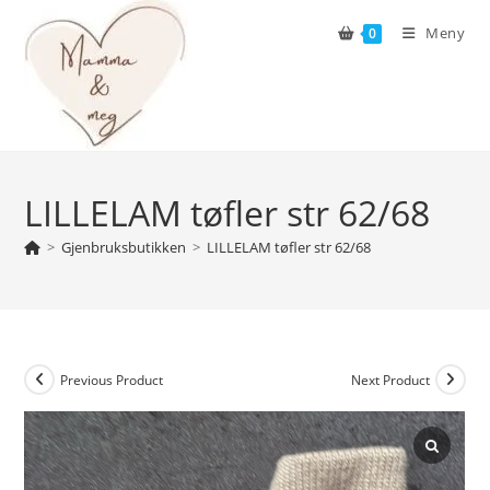
Skip
Meny
0
to
content
LILLELAM tøfler str 62/68
>
Gjenbruksbutikken
>
LILLELAM tøfler str 62/68
Previous Product
Next Product