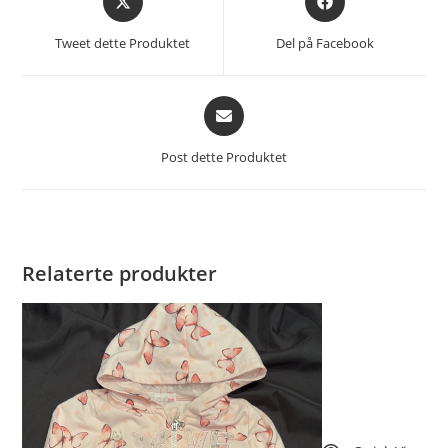
i
i
et
et
Tweet dette Produktet
Del på Facebook
nytt
nytt
vindu
vindu
Åpnes
i
et
Post dette Produktet
nytt
vindu
Relaterte produkter