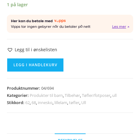
1 på lager
Legg til i ønskelisten
LILLELAM
LEGG I HANDLEKURV
tøfler
str
62/68
Produktnummer:
04/694
antall
Kategorier:
Produkter til barn
,
Tilbehør
,
Tøfler/fotposer
,
ull
Stikkord:
62
,
68
,
innesko
,
lillelam
,
tøfler
,
Ull