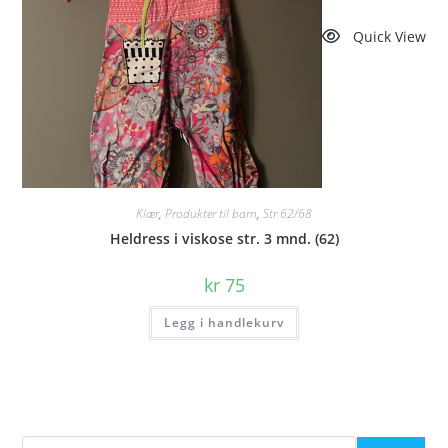
Quick View
Klær
,
Produkter til barn
,
Str 62/68
Heldress i viskose str. 3 mnd. (62)
kr
75
Legg i handlekurv
Søk