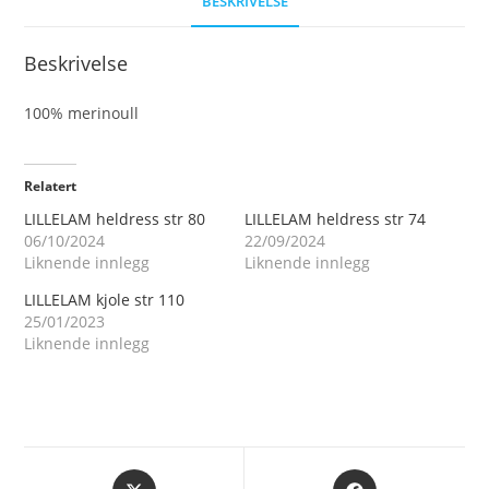
BESKRIVELSE
Beskrivelse
100% merinoull
Relatert
LILLELAM heldress str 80
LILLELAM heldress str 74
06/10/2024
22/09/2024
Liknende innlegg
Liknende innlegg
LILLELAM kjole str 110
25/01/2023
Liknende innlegg
Åpnes
Åpnes