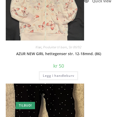
Quick View
Klær
,
Produkter til barn
,
Str 86/92
AZUR NEW GIRL hettegenser str. 12-18mnd. (86)
kr
50
Legg i handlekurv
TILBUD!