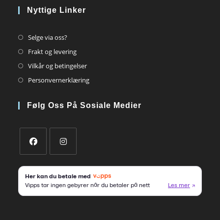
Nyttige Linker
Opens
Selge via oss?
in
Opens
Frakt og levering
a
in
Opens
Vilkår og betingelser
new
a
in
Opens
Personvernerklæring
tab
new
a
in
tab
new
a
Følg Oss På Sosiale Medier
tab
new
tab
Opens
Opens
in
in
a
a
new
new
tab
tab