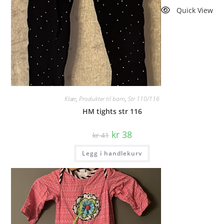
Quick View
Klær
,
Produkter til barn
,
Str 110/116
HM tights str 116
Opprinnelig
Nåværende
kr
38
kr
41
pris
pris
var:
er:
Legg i handlekurv
kr 41.
kr 38.