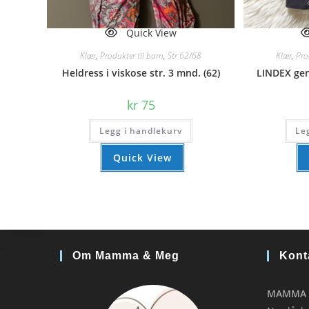
Quick View
Klær
,
Produkter til barn
,
Str 62/68
Klær
,
Pro
Heldress i viskose str. 3 mnd. (62)
LINDEX gen
kr
75
Legg i handlekurv
Le
Quick View
Om Mamma & Meg
Kont
MAMMA 