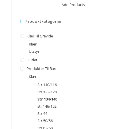
No products in the cart.
Add Products
Produktkategorier
Klær Til Gravide
Klær
Utstyr
Outlet
Produkter Til Barn
Klær
Str 110/116
Str 122/128
Str 134/140
str 146/152
Str 44
Str 50/56
Str 62/68