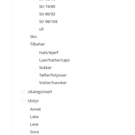
Str 74/80
Str 86/92
Str 98/104
ull
Sko
Tilbehør
Hals/skjerf
Luer/hatter/caps
Sokker
Tøfler/fotposer
Votter/hansker
Ukategorisert
Utstyr
Annet
Leke
Lese
Sove