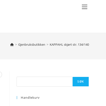
Main
Menu
>
Gjenbruksbutikken
>
KAPPAHL skjørt str. 134/140
Søk
SØK
Handlekurv