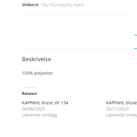
Stikkord:
134
,
140
,
kappahl
,
skjørt
Beskrivelse
100% polyester
Relatert
KAPPAHL bluse str 134
KAPPAHL bluse 
04/06/2023
26/11/2023
Liknende innlegg
Liknende innle