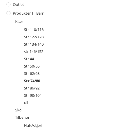
Outlet
Produkter Til Barn
Klær
Str 110/116
Str 122/128
Str 134/140
str 146/152
Str 44
Str 50/56
Str 62/68
Str 74/80
Str 86/92
Str 98/104
ull
Sko
Tilbehør
Hals/skjerf