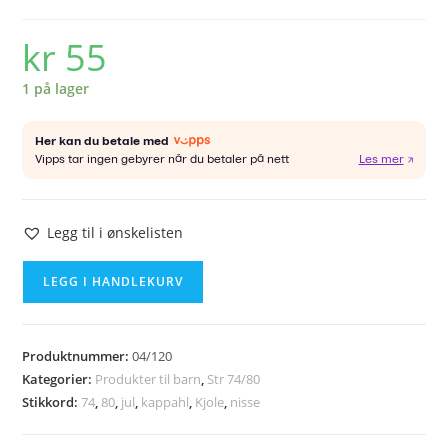
kr
55
1 på lager
Legg til i ønskelisten
KAPPAHL
LEGG I HANDLEKURV
nissekjole
str
74/80
Produktnummer:
04/120
antall
Kategorier:
Produkter til barn
,
Str 74/80
Stikkord:
74
,
80
,
jul
,
kappahl
,
Kjole
,
nisse