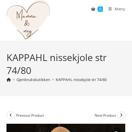
Skip
Meny
0
to
content
KAPPAHL nissekjole str
74/80
>
Gjenbruksbutikken
>
KAPPAHL nissekjole str 74/80
Previous Product
Next Product