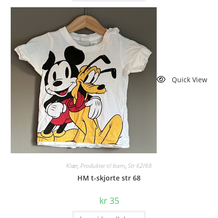
Quick View
Klær
,
Produkter til barn
,
Str 62/68
HM t-skjorte str 68
kr
35