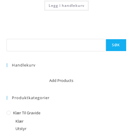
var:
er:
Legg i handlekurv
kr 35.
kr 30.
Søk
SØK
Handlekurv
No products in the cart.
Add Products
Produktkategorier
Klær Til Gravide
Klær
Utstyr