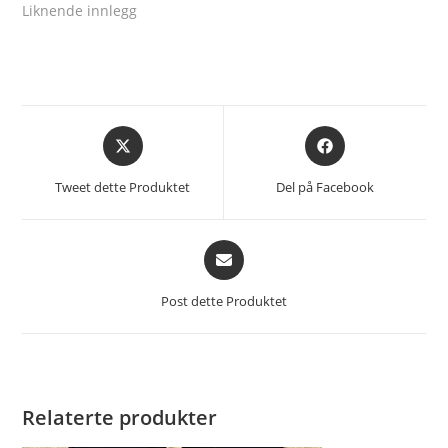
Liknende innlegg
Åpnes
Åpnes
i
i
et
et
Tweet dette Produktet
Del på Facebook
nytt
nytt
vindu
vindu
Åpnes
i
et
Post dette Produktet
nytt
vindu
Relaterte produkter