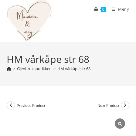
Skip
Meny
0
to
content
HM vårkåpe str 68
>
Gjenbruksbutikken
>
HM vårkåpe str 68
Previous Product
Next Product