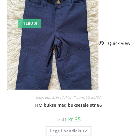
TILBUD!
Quick View
Klær
,
outlet
,
Produkter til barn
,
Str 86/92
HM bukse med buksesele str 86
Opprinnelig
Nåværende
kr
35
kr
41
pris
pris
var:
er:
Legg i handlekurv
kr 41.
kr 35.