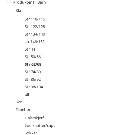
Produkter Til Barn
Klær
Str 110/116
Str 122/128
Str 134/140
str 146/152
Str 44
Str 50/56
Str 62/68
Str 74/80
Str 86/92
Str 98/104
ull
Sko
Tilbehør
Hals/skjerf
Luer/hatter/caps
Sokker