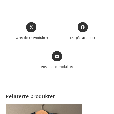
Åpnes
Åpnes
i
i
et
et
Tweet dette Produktet
Del på Facebook
nytt
nytt
vindu
vindu
Åpnes
i
et
Post dette Produktet
nytt
vindu
Relaterte produkter