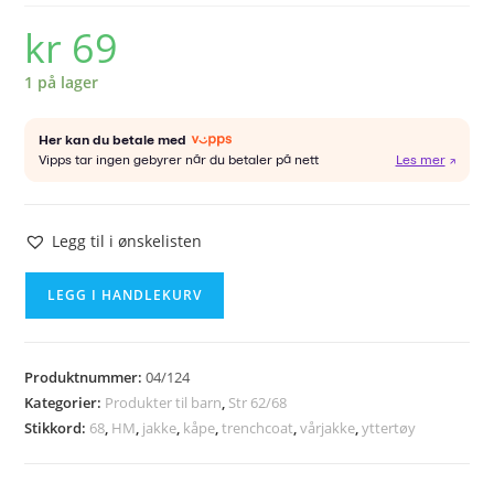
kr
69
1 på lager
Legg til i ønskelisten
HM
LEGG I HANDLEKURV
vårkåpe
str
68
Produktnummer:
04/124
antall
Kategorier:
Produkter til barn
,
Str 62/68
Stikkord:
68
,
HM
,
jakke
,
kåpe
,
trenchcoat
,
vårjakke
,
yttertøy