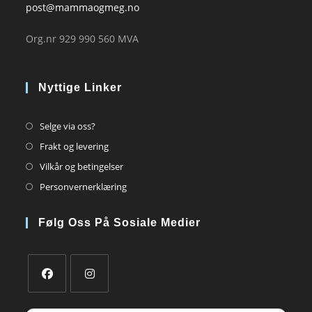
post@mammaogmeg.no
Org.nr 929 990 560 MVA
Nyttige Linker
Opens
Selge via oss?
in
Opens
Frakt og levering
a
in
Opens
Vilkår og betingelser
new
a
in
Opens
Personvernerklæring
tab
new
a
in
tab
new
a
Følg Oss På Sosiale Medier
tab
new
tab
Opens
Opens