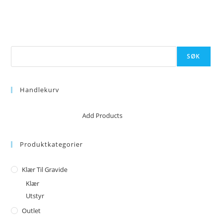
Søk
SØK
Handlekurv
No products in the cart.
Add Products
Produktkategorier
Klær Til Gravide
Klær
Utstyr
Outlet