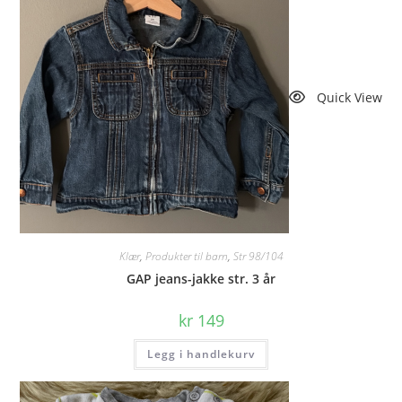
Quick View
Klær
,
Produkter til barn
,
Str 98/104
GAP jeans-jakke str. 3 år
kr
149
Legg i handlekurv