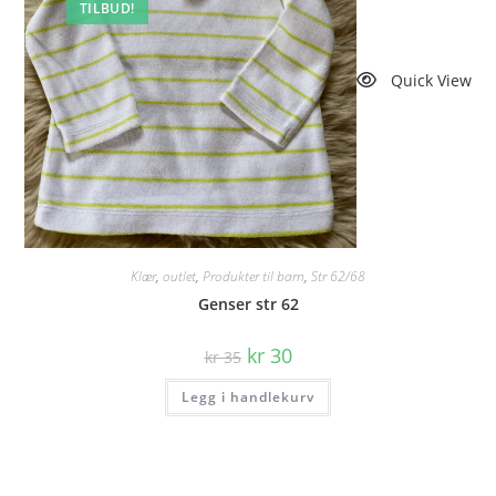
TILBUD!
Quick View
Klær
,
outlet
,
Produkter til barn
,
Str 62/68
Genser str 62
Opprinnelig
Nåværende
kr
30
kr
35
pris
pris
var:
er:
Legg i handlekurv
kr 35.
kr 30.