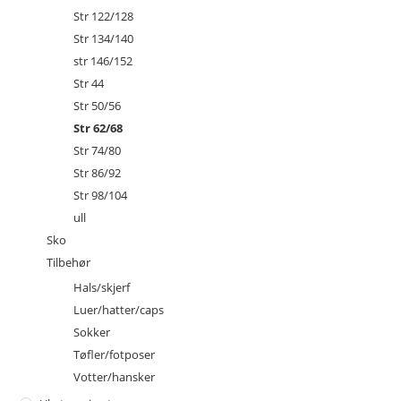
Str 122/128
Str 134/140
str 146/152
Str 44
Str 50/56
Str 62/68
Str 74/80
Str 86/92
Str 98/104
ull
Sko
Tilbehør
Hals/skjerf
Luer/hatter/caps
Sokker
Tøfler/fotposer
Votter/hansker