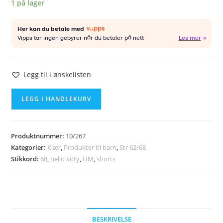
1 på lager
Legg til i ønskelisten
HM
LEGG I HANDLEKURV
shorts
str.
68
Produktnummer:
10/267
antall
Kategorier:
Klær
,
Produkter til barn
,
Str 62/68
Stikkord:
68
,
hello kitty
,
HM
,
shorts
BESKRIVELSE