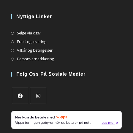
Nyttige Linker
Opens
Selge via oss?
in
Opens
Frakt og levering
a
in
Opens
Vilkår og betingelser
new
a
in
Opens
Personvernerklæring
tab
new
a
in
tab
new
a
Følg Oss På Sosiale Medier
tab
new
tab
Opens
Opens
in
in
a
a
new
new