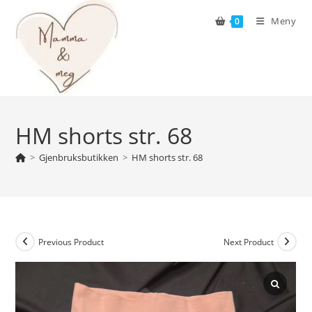
Skip
Meny
0
to
content
HM shorts str. 68
>
Gjenbruksbutikken
>
HM shorts str. 68
Previous Product
Next Product