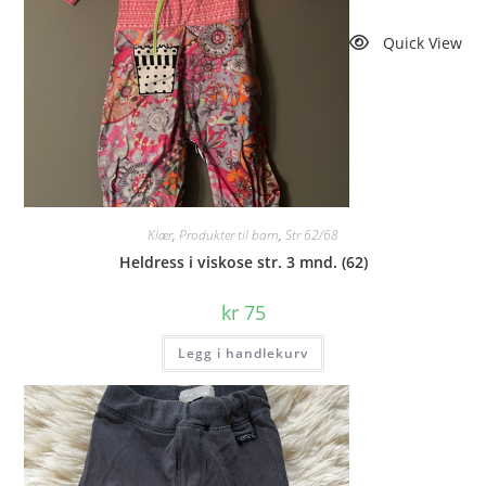
Quick View
Klær
,
Produkter til barn
,
Str 62/68
Heldress i viskose str. 3 mnd. (62)
kr
75
Legg i handlekurv