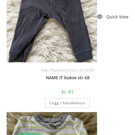
Quick View
Klær
,
Produkter til barn
,
Str 62/68
NAME IT bukse str 68
kr
41
Legg i handlekurv