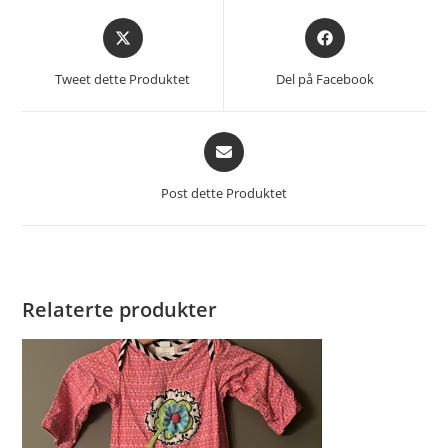
Åpnes
Åpnes
i
i
et
et
Tweet dette Produktet
Del på Facebook
nytt
nytt
vindu
vindu
Åpnes
i
et
Post dette Produktet
nytt
vindu
Relaterte produkter