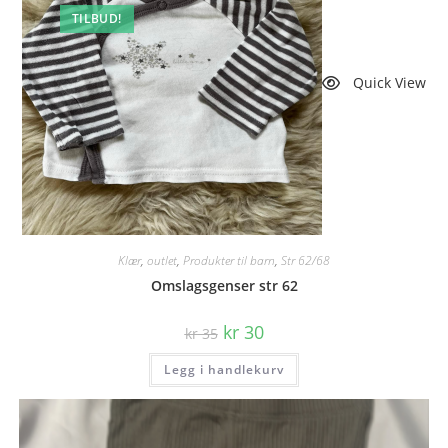
TILBUD!
Quick View
Klær
,
outlet
,
Produkter til barn
,
Str 62/68
Omslagsgenser str 62
Opprinnelig
Nåværende
kr
30
kr
35
pris
pris
var:
er:
Legg i handlekurv
kr 35.
kr 30.