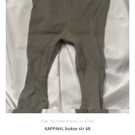
Quick View
Klær
,
Produkter til barn
,
Str 62/68
KAPPAHL bukse str 68