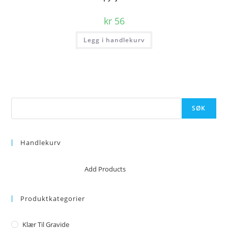
kr
56
Legg i handlekurv
Søk
SØK
Handlekurv
No products in the cart.
Add Products
Produktkategorier
Klær Til Gravide