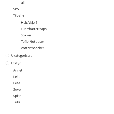
ull
Sko
Tilbehør
Hals/skjerf
Luer/hatter/caps
Sokker
Tøfler/fotposer
Votter/hansker
Ukategorisert
Utstyr
Annet
Leke
Lese
Sove
Spise
Trille