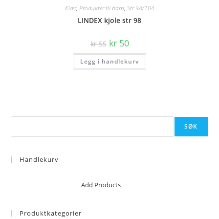
Klær
,
Produkter til barn
,
Str 98/104
LINDEX kjole str 98
Opprinnelig
Nåværende
kr
50
kr
55
pris
pris
var:
er:
Legg i handlekurv
kr 55.
kr 50.
Søk
SØK
Handlekurv
No products in the cart.
Add Products
Produktkategorier