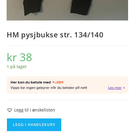
HM pysjbukse str. 134/140
kr
38
1 på lager
Legg til i ønskelisten
HM
LEGG I HANDLEKURV
pysjbukse