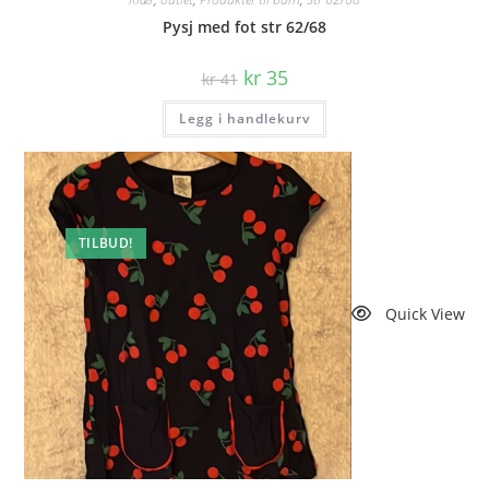
Pysj med fot str 62/68
Opprinnelig
Nåværende
kr
35
kr
41
pris
pris
var:
er:
Legg i handlekurv
kr 41.
kr 35.
TILBUD!
Quick View