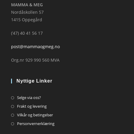
MAMMA & MEG
Nordåskollen 57
1415 Oppegård
(’47) 40 41 56 17
post@mammaogmeg.no
Org.nr 929 990 560 MVA
Nyttige Linker
Opens
Selge via oss?
in
Opens
Frakt og levering
a
in
Opens
Vilkår og betingelser
new
a
in
Opens
Personvernerklæring
tab
new
a
in