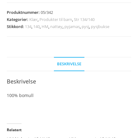
str.
134/140
Produktnummer:
05/342
antall
Kategorier:
Klær
,
Produkter til barn
,
Str 134/140
Stikkord:
134
,
140
,
HM
,
nattøy
,
pyjamas
,
pysj
,
pysjbukse
BESKRIVELSE
Beskrivelse
100% bomull
Relatert