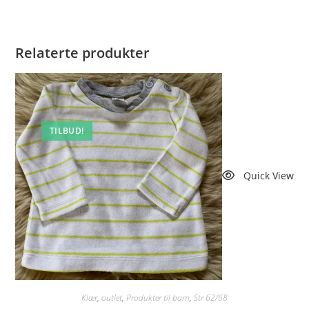
Relaterte produkter
TILBUD!
Quick View
Klær
,
outlet
,
Produkter til barn
,
Str 62/68