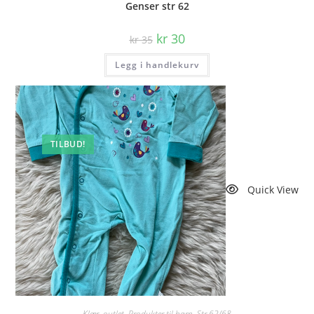
Genser str 62
Opprinnelig
Nåværende
kr
30
kr
35
pris
pris
var:
er:
Legg i handlekurv
kr 35.
kr 30.
TILBUD!
Quick View
Klær
,
outlet
,
Produkter til barn
,
Str 62/68