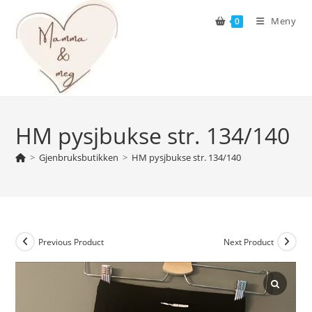
Skip
Meny
0
to
content
HM pysjbukse str. 134/140
>
Gjenbruksbutikken
>
HM pysjbukse str. 134/140
Previous Product
Next Product