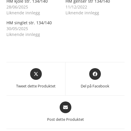
HM kjole str. 134/140
HM genser str 134/140
28/06/2025
11/12/2022
Liknende innlegg
Liknende innlegg
HM singlet str. 134/140
30/05/2025
Liknende innlegg
Åpnes
Åpnes
i
i
et
et
Tweet dette Produktet
Del på Facebook
nytt
nytt
vindu
vindu
Åpnes
i
et
Post dette Produktet
nytt
vindu