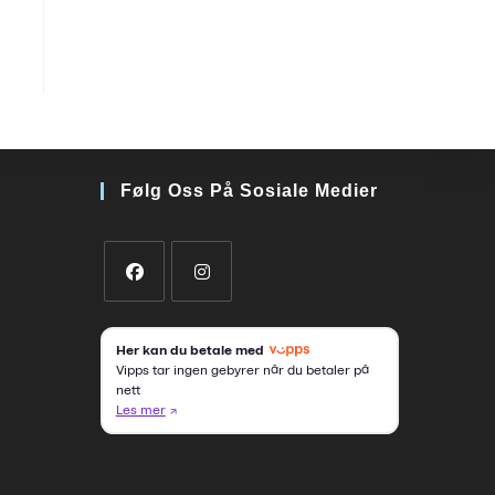
Følg Oss På Sosiale Medier
Opens
Opens
in
in
a
a
new
new
tab
tab