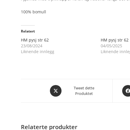
100% bomull
Relatert
HM pysj str 62
HM pysj str 62
23/08/2024
04/05/2025
Liknende innlegg
Liknende innle
Åpnes
Åpn
Tweet dette
Produktet
i
i
et
et
nytt
nytt
vindu
vin
Relaterte produkter