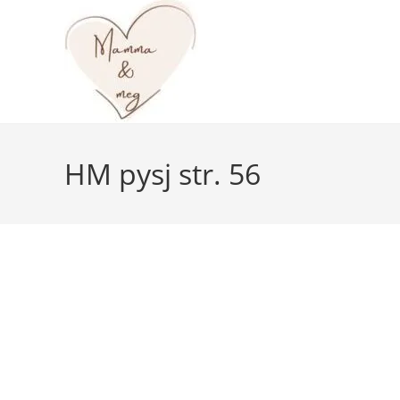
Skip
to
content
HM pysj str. 56