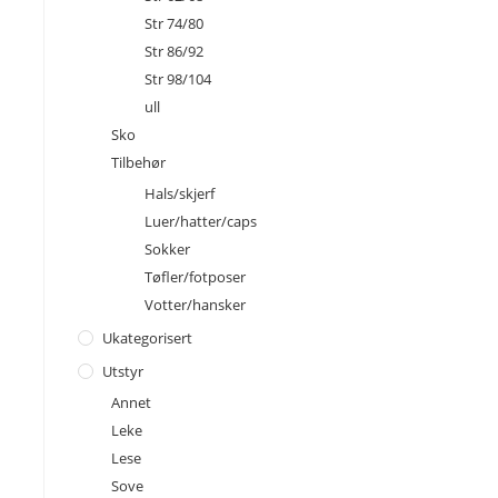
Str 74/80
Str 86/92
Str 98/104
ull
Sko
Tilbehør
Hals/skjerf
Luer/hatter/caps
Sokker
Tøfler/fotposer
Votter/hansker
Ukategorisert
Utstyr
Annet
Leke
Lese
Sove