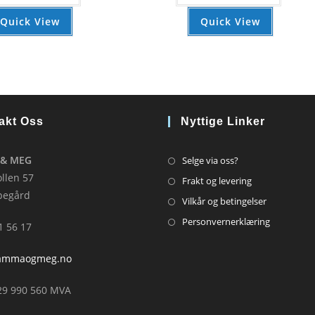
Quick View
Quick View
akt Oss
Nyttige Linker
Opens
& MEG
Selge via oss?
in
llen 57
Opens
Frakt og levering
a
pegård
in
Opens
Vilkår og betingelser
new
a
in
Opens
Personvernerklæring
41 56 17
tab
new
a
in
tab
new
a
ammaogmeg.no
tab
new
29 990 560 MVA
tab