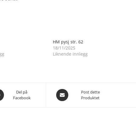
HM pysj str. 62
18/11/2025
gg
Liknende innlegg
es
Åpnes
Del på
Post dette
Facebook
Produktet
i
et
nytt
du
vindu