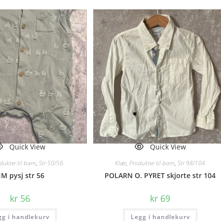
Quick View
Quick View
dukter til barn
,
Str 50/56
Klær
,
Produkter til barn
,
Str 98/104
M pysj str 56
POLARN O. PYRET skjorte str 104
kr
56
kr
69
gg i handlekurv
Legg i handlekurv