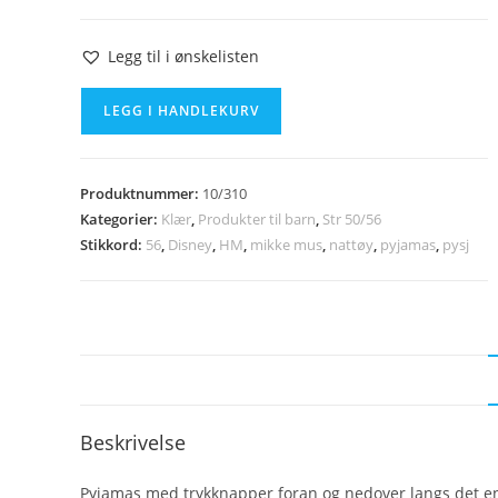
Legg til i ønskelisten
HM
LEGG I HANDLEKURV
pysj
str.
56
Produktnummer:
10/310
antall
Kategorier:
Klær
,
Produkter til barn
,
Str 50/56
Stikkord:
56
,
Disney
,
HM
,
mikke mus
,
nattøy
,
pyjamas
,
pysj
Beskrivelse
Pyjamas med trykknapper foran og nedover langs det e