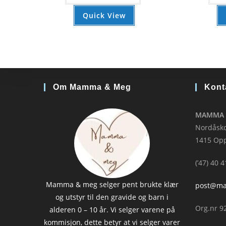
Quick View
Om Mamma & Meg
Kont
MAMMA 
Nordåsko
1415 Op
(’47) 40 
Mamma & meg selger pent brukte klær
post@m
og utstyr til den gravide og barn i
Org.nr 9
alderen 0 – 10 år. Vi selger varene på
kommisjon, dette betyr at vi selger varer