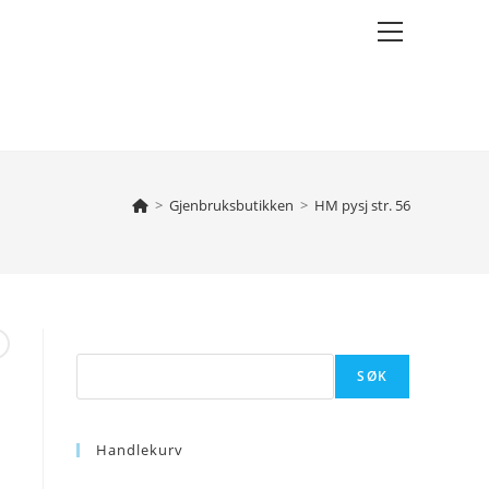
Main
Menu
>
Gjenbruksbutikken
>
HM pysj str. 56
Søk
SØK
Handlekurv