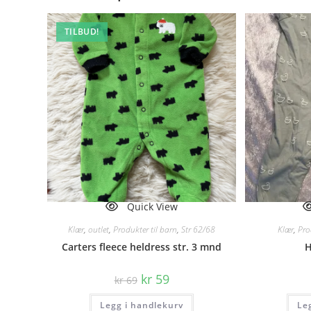
TILBUD!
Quick View
Klær
,
outlet
,
Produkter til barn
,
Str 62/68
Klær
,
Pro
Carters fleece heldress str. 3 mnd
H
Opprinnelig
Nåværende
kr
59
kr
69
pris
pris
var:
er:
Legg i handlekurv
kr 69.
kr 59.
Le