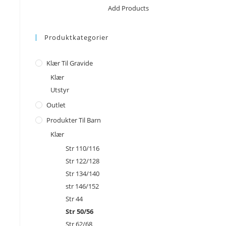
No products in the cart.
Add Products
Produktkategorier
Klær Til Gravide
Klær
Utstyr
Outlet
Produkter Til Barn
Klær
Str 110/116
Str 122/128
Str 134/140
str 146/152
Str 44
Str 50/56
Str 62/68