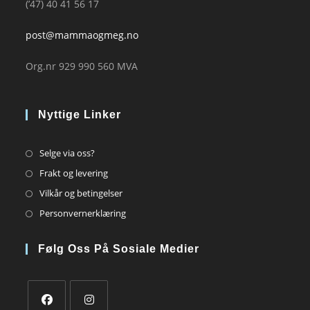
(’47) 40 41 56 17
post@mammaogmeg.no
Org.nr 929 990 560 MVA
Nyttige Linker
Opens
Selge via oss?
in
Opens
Frakt og levering
a
in
Opens
Vilkår og betingelser
new
a
in
Opens
Personvernerklæring
tab
new
a
in
tab
new
a
Følg Oss På Sosiale Medier
tab
new
tab