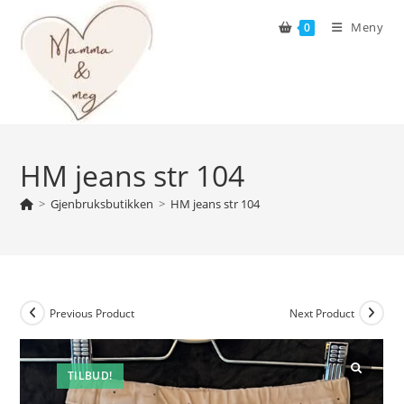
Skip
Meny
0
to
content
HM jeans str 104
>
Gjenbruksbutikken
>
HM jeans str 104
Previous Product
Next Product
TILBUD!