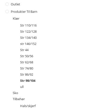
Outlet
Produkter Til Barn
Klær
Str 110/116
Str 122/128
Str 134/140
str 146/152
Str 44
Str 50/56
Str 62/68
Str 74/80
Str 86/92
Str 98/104
ull
Sko
Tilbehør
Hals/skjerf