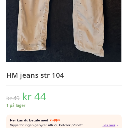
HM jeans str 104
kr
44
Opprinnelig
Nåværende
kr
49
pris
pris
var:
er:
kr 49.
kr 44.
1 på lager