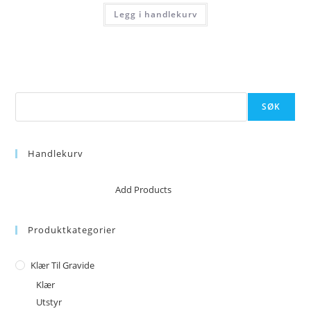
Legg i handlekurv
Søk
SØK
Handlekurv
No products in the cart.
Add Products
Produktkategorier
Klær Til Gravide
Klær
Utstyr