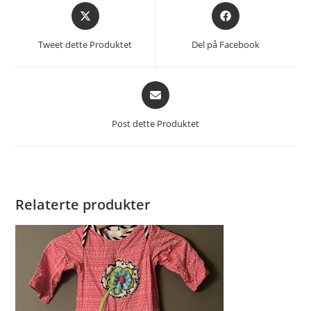
Åpnes
Åpnes
i
i
et
et
Tweet dette Produktet
Del på Facebook
nytt
nytt
vindu
vindu
Åpnes
i
et
Post dette Produktet
nytt
vindu
Relaterte produkter