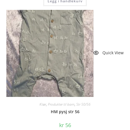
Legg i handlekurv
Quick View
Klær
,
Produkter til barn
,
Str 50/56
HM pysj str 56
kr
56