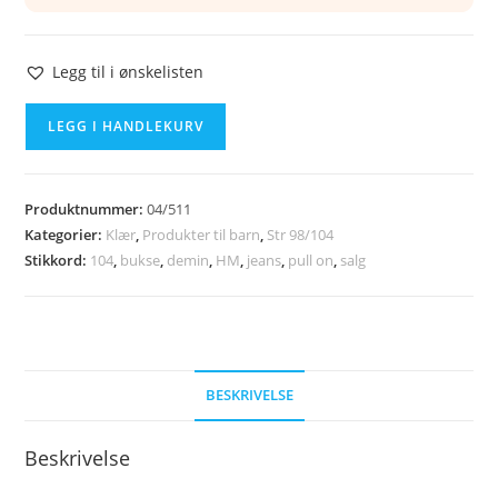
Legg til i ønskelisten
HM
LEGG I HANDLEKURV
jeans
str
104
Produktnummer:
04/511
antall
Kategorier:
Klær
,
Produkter til barn
,
Str 98/104
Stikkord:
104
,
bukse
,
demin
,
HM
,
jeans
,
pull on
,
salg
BESKRIVELSE
Beskrivelse