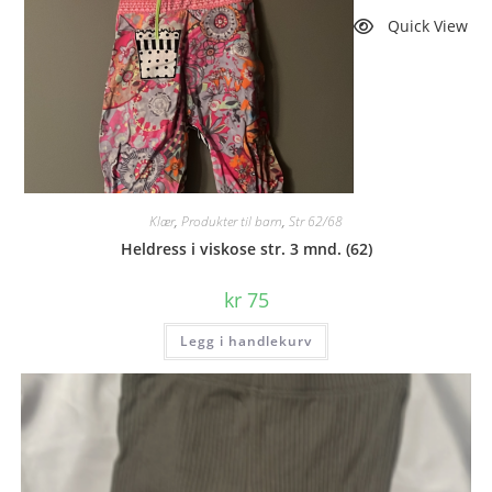
Quick View
Klær
,
Produkter til barn
,
Str 62/68
Heldress i viskose str. 3 mnd. (62)
kr
75
Legg i handlekurv