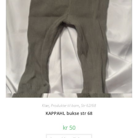
Quick View
Klær
,
Produkter til barn
,
Str 62/68
KAPPAHL bukse str 68
kr
50