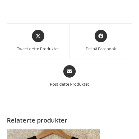
Åpnes
Åpnes
i
i
et
et
Tweet dette Produktet
Del på Facebook
nytt
nytt
vindu
vindu
Åpnes
i
et
Post dette Produktet
nytt
vindu
Relaterte produkter