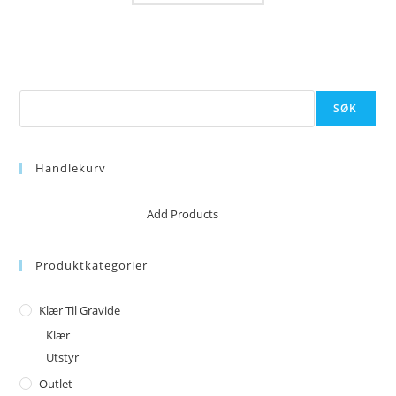
Søk
SØK
Handlekurv
No products in the cart.
Add Products
Produktkategorier
Klær Til Gravide
Klær
Utstyr
Outlet