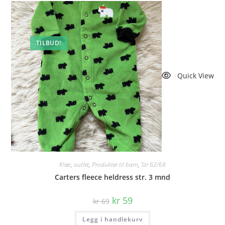
TILBUD!
Quick View
Klær
,
outlet
,
Produkter til barn
,
Str 62/68
Carters fleece heldress str. 3 mnd
Opprinnelig
Nåværende
kr
59
kr
69
pris
pris
var:
er:
Legg i handlekurv
kr 69.
kr 59.