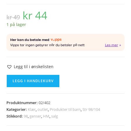
kr
44
Opprinnelig
Nåværende
kr
49
pris
pris
var:
er:
kr 49.
kr 44.
1 på lager
Legg til i ønskelisten
HM
LEGG I HANDLEKURV
genser
str
98
Produktnummer:
02/402
antall
Kategorier:
Klær
,
outlet
,
Produkter til barn
,
Str 98/104
Stikkord:
98
,
genser
,
HM
,
salg