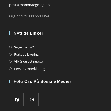
post@mammaogmeg.no
Org.nr 929 990 560 MVA
Nyttige Linker
Opens
Selge via oss?
in
Opens
Frakt og levering
a
in
Opens
Vilkår og betingelser
new
a
in
Opens
Personvernerklæring
tab
new
a
in
tab
new
a
Følg Oss På Sosiale Medier
tab
new
tab
Opens
Opens