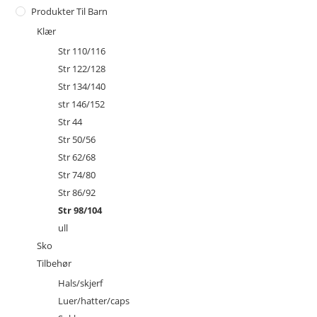
Produkter Til Barn
Klær
Str 110/116
Str 122/128
Str 134/140
str 146/152
Str 44
Str 50/56
Str 62/68
Str 74/80
Str 86/92
Str 98/104
ull
Sko
Tilbehør
Hals/skjerf
Luer/hatter/caps