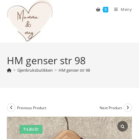
Skip
Meny
0
to
content
HM genser str 98
>
Gjenbruksbutikken
>
HM genser str 98
Previous Product
Next Product
TILBUD!