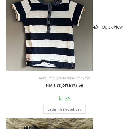
Quick View
Klær
,
Produkter til barn
,
Str 62/68
HM t-skjorte str 68
kr
35
Legg i handlekurv