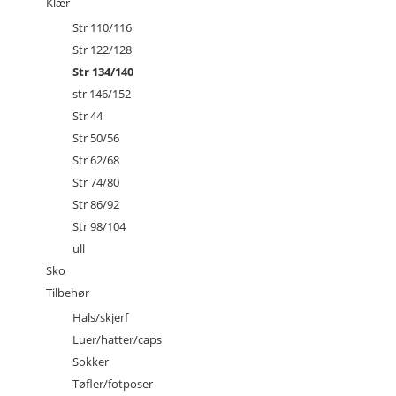
Klær
Str 110/116
Str 122/128
Str 134/140
str 146/152
Str 44
Str 50/56
Str 62/68
Str 74/80
Str 86/92
Str 98/104
ull
Sko
Tilbehør
Hals/skjerf
Luer/hatter/caps
Sokker
Tøfler/fotposer