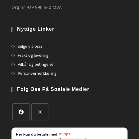
Org.nr 929 990 560 MVA
Nyttige Linker
Opens
Selge via oss?
in
Opens
Frakt og levering
a
in
Opens
Vilkår og betingelser
new
a
in
Opens
Personvernerklæring
tab
new
a
in
tab
new
a
Følg Oss På Sosiale Medier
tab
new
tab
Opens
Opens
in
in