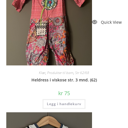
Quick View
Klær
,
Produkter til barn
,
Str 62/68
Heldress i viskose str. 3 mnd. (62)
kr
75
Legg i handlekurv