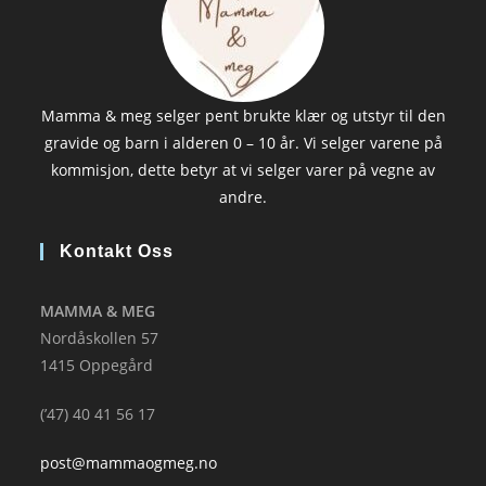
Mamma & meg selger pent brukte klær og utstyr til den
gravide og barn i alderen 0 – 10 år. Vi selger varene på
kommisjon, dette betyr at vi selger varer på vegne av
andre.
Kontakt Oss
MAMMA & MEG
Nordåskollen 57
1415 Oppegård
(’47) 40 41 56 17
post@mammaogmeg.no