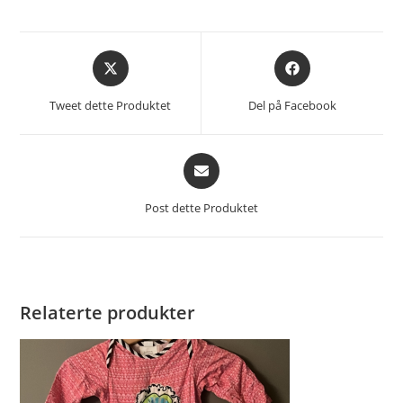
Åpnes
Åpnes
i
i
et
et
Tweet dette Produktet
Del på Facebook
nytt
nytt
vindu
vindu
Åpnes
i
et
Post dette Produktet
nytt
vindu
Relaterte produkter