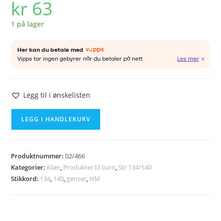
kr
63
1 på lager
Legg til i ønskelisten
HM
LEGG I HANDLEKURV
genser
str
134/140
Produktnummer:
02/466
antall
Kategorier:
Klær
,
Produkter til barn
,
Str 134/140
Stikkord:
134
,
140
,
genser
,
HM