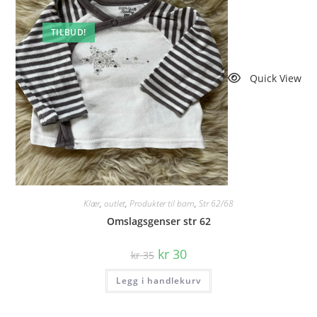
TILBUD!
Quick View
Klær
,
outlet
,
Produkter til barn
,
Str 62/68
Omslagsgenser str 62
Opprinnelig
Nåværende
kr
30
kr
35
pris
pris
var:
er:
Legg i handlekurv
kr 35.
kr 30.