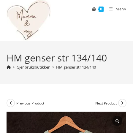
Skip
Meny
0
to
content
HM genser str 134/140
>
Gjenbruksbutikken
>
HM genser str 134/140
Previous Product
Next Product