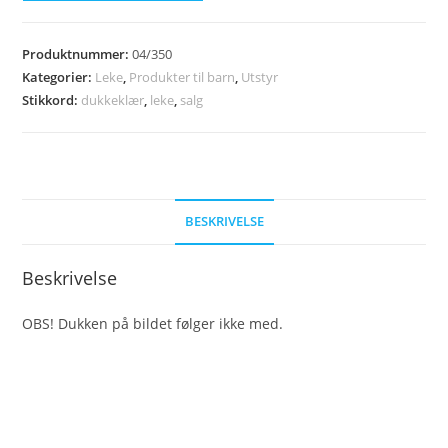
til
dukke
Produktnummer:
04/350
antall
Kategorier:
Leke
,
Produkter til barn
,
Utstyr
Stikkord:
dukkeklær
,
leke
,
salg
BESKRIVELSE
Beskrivelse
OBS! Dukken på bildet følger ikke med.