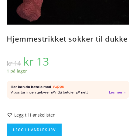
Hjemmestrikket sokker til dukke
kr
13
Opprinnelig
Nåværende
kr
14
pris
pris
var:
er:
kr 14.
kr 13.
1 på lager
Legg til i ønskelisten
Hjemmestrikket
LEGG I HANDLEKURV
sokker