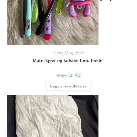
outlet
,
Spise
,
Utstyr
Mateskjeer og kidsme food feeder
Opprinnelig
Nåværende
kr
43
kr
65
pris
pris
var:
er:
Legg i handlekurv
kr 65.
kr 43.