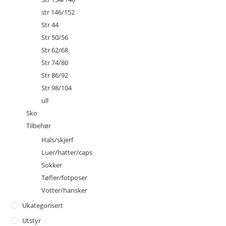
str 146/152
Str 44
Str 50/56
Str 62/68
Str 74/80
Str 86/92
Str 98/104
ull
Sko
Tilbehør
Hals/skjerf
Luer/hatter/caps
Sokker
Tøfler/fotposer
Votter/hansker
Ukategorisert
Utstyr