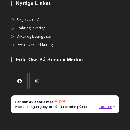
Nyttige Linker
Opens
Selge via oss?
in
Opens
Frakt og levering
a
in
Opens
Vilkår og betingelser
new
a
in
Opens
Personvernerklæring
tab
new
a
in
tab
new
a
Følg Oss På Sosiale Medier
tab
new
tab
Opens
Opens
in
in
a
a
new
new
tab
tab