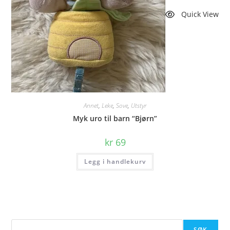
Quick View
Annet
,
Leke
,
Sove
,
Utstyr
Myk uro til barn “Bjørn”
kr
69
Legg i handlekurv
Søk
SØK