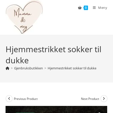
Skip
Meny
0
to
content
Hjemmestrikket sokker til
dukke
>
Gjenbruksbutikken
>
Hjemmestrikket sokker til dukke
Previous Product
Next Product