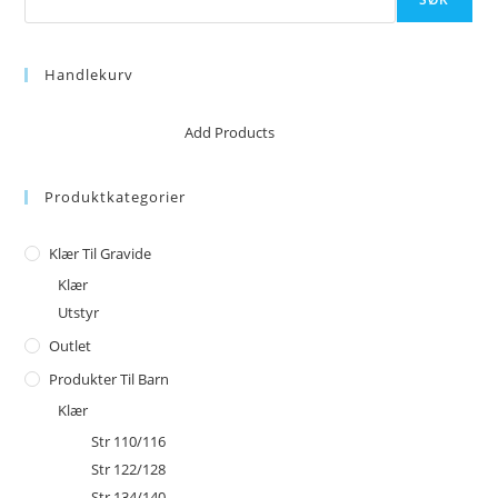
Handlekurv
No products in the cart.
Add Products
Produktkategorier
Klær Til Gravide
Klær
Utstyr
Outlet
Produkter Til Barn
Klær
Str 110/116
Str 122/128
Str 134/140