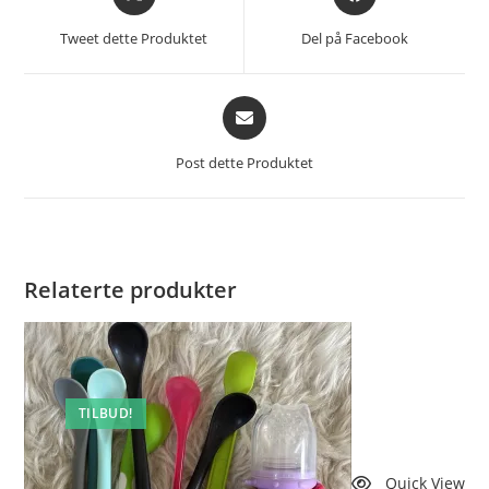
i
i
et
et
Tweet dette Produktet
Del på Facebook
nytt
nytt
vindu
vindu
Åpnes
i
et
Post dette Produktet
nytt
vindu
Relaterte produkter
TILBUD!
Quick View