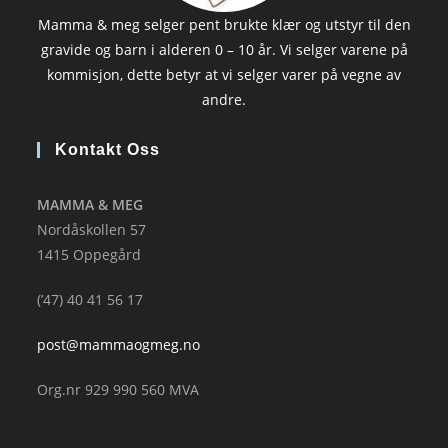
Mamma & meg selger pent brukte klær og utstyr til den
gravide og barn i alderen 0 – 10 år. Vi selger varene på
kommisjon, dette betyr at vi selger varer på vegne av
andre.
Kontakt Oss
MAMMA & MEG
Nordåskollen 57
1415 Oppegård
(’47) 40 41 56 17
post@mammaogmeg.no
Org.nr 929 990 560 MVA