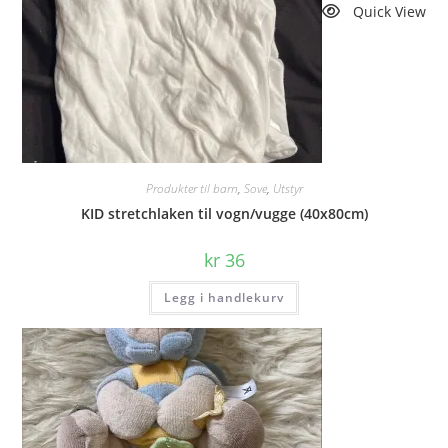
Quick View
Produkter til barn
,
Sove
,
Utstyr
KID stretchlaken til vogn/vugge (40x80cm)
kr
36
Legg i handlekurv