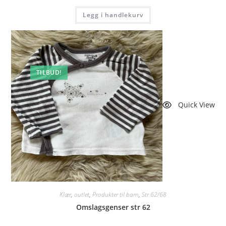
pris
pris
var:
er:
Legg i handlekurv
kr 55.
kr 46.
TILBUD!
Quick View
Klær
,
outlet
,
Produkter til barn
,
Str 62/68
Omslagsgenser str 62