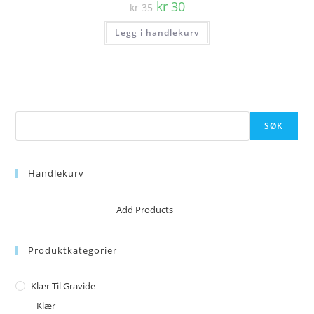
Opprinnelig
Nåværende
kr
30
kr
35
pris
pris
var:
er:
Legg i handlekurv
kr 35.
kr 30.
Søk
SØK
Handlekurv
No products in the cart.
Add Products
Produktkategorier
Klær Til Gravide
Klær