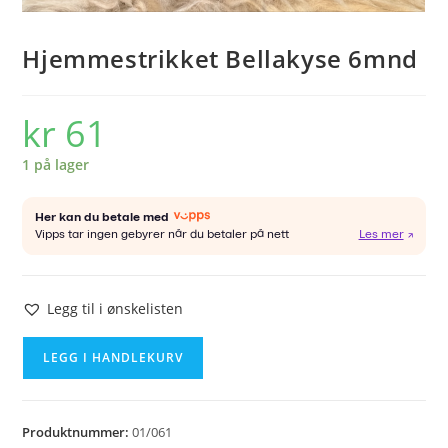
Hjemmestrikket Bellakyse 6mnd
kr
61
1 på lager
Legg til i ønskelisten
Hjemmestrikket
LEGG I HANDLEKURV
Bellakyse
6mnd
antall
Produktnummer:
01/061