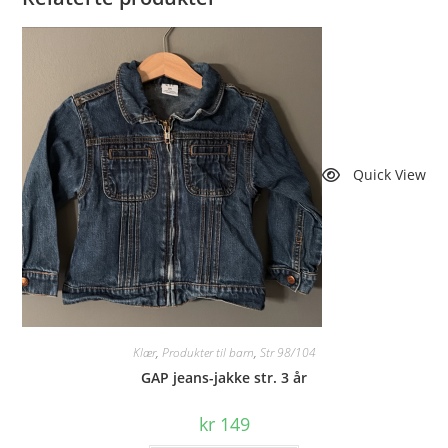
Quick View
Klær
,
Produkter til barn
,
Str 98/104
GAP jeans-jakke str. 3 år
kr
149