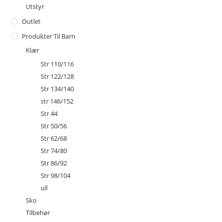
Utstyr
Outlet
Produkter Til Barn
Klær
Str 110/116
Str 122/128
Str 134/140
str 146/152
Str 44
Str 50/56
Str 62/68
Str 74/80
Str 86/92
Str 98/104
ull
Sko
Tilbehør