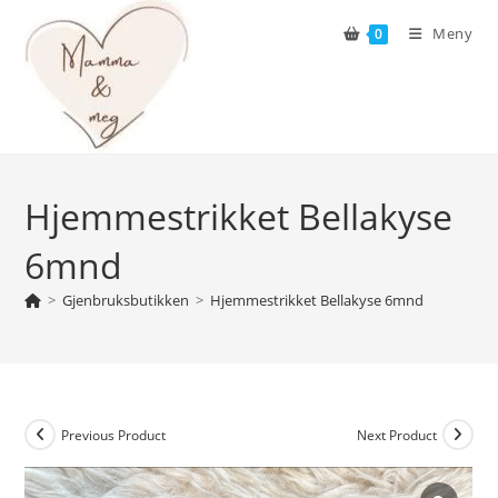
Skip
Meny
0
to
content
Hjemmestrikket Bellakyse
6mnd
>
Gjenbruksbutikken
>
Hjemmestrikket Bellakyse 6mnd
Previous Product
Next Product