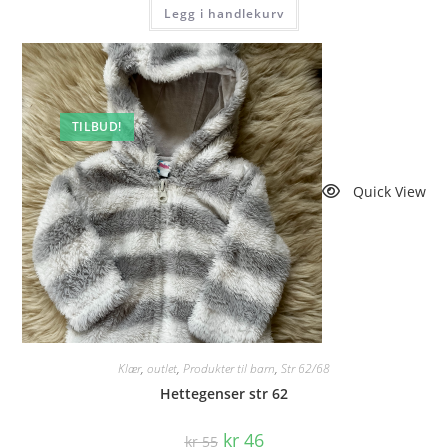
Legg i handlekurv
TILBUD!
Quick View
Klær
,
outlet
,
Produkter til barn
,
Str 62/68
Hettegenser str 62
Opprinnelig
Nåværende
kr
46
kr
55