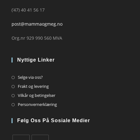
(’47) 40 41 56 17
post@mammaogmeg.no
Org.nr 929 990 560 MVA
Nyttige Linker
Opens
Selge via oss?
in
Opens
Frakt og levering
a
in
Opens
Vilkår og betingelser
new
a
in
Opens
Personvernerklæring
tab
new
a
in
tab
new
a
Følg Oss På Sosiale Medier
tab
new
tab