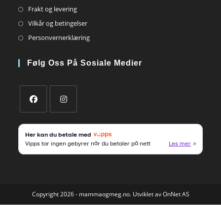
in
Opens
Frakt og levering
a
in
Opens
Vilkår og betingelser
new
a
in
Opens
Personvernerklæring
tab
new
a
in
tab
new
a
Følg Oss På Sosiale Medier
tab
new
tab
Opens
Opens
in
in
a
a
new
new
tab
tab
Copyright 2026 - mammaogmeg.no. Utviklet av OnNet AS