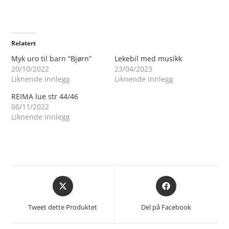
Relatert
Myk uro til barn “Bjørn”
Lekebil med musikk
20/10/2022
23/04/2023
Liknende innlegg
Liknende innlegg
REIMA lue str 44/46
06/11/2022
Liknende innlegg
Åpnes
Åpnes
i
i
et
et
Tweet dette Produktet
Del på Facebook
nytt
nytt
vindu
vindu