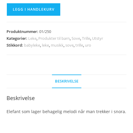
Elefant-
LEGG I HANDLEKURV
uro
antall
Produktnummer:
01/250
Kategorier:
Leke
,
Produkter til barn
,
Sove
,
Trille
,
Utstyr
Stikkord:
babyleke
,
leke
,
musikk
,
sove
,
trille
,
uro
BESKRIVELSE
Beskrivelse
Elefant som lager behagelig melodi når man trekker i snora.