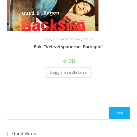
Lese
,
Produkter til barn
,
Utstyr
Bok: “Veitvetspanerne: Backspin”
kr
28
Legg i handlekurv
Søk
SØK
Handlekurv