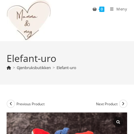
Skip
Meny
0
to
content
Elefant-uro
>
Gjenbruksbutikken
>
Elefant-uro
Previous Product
Next Product