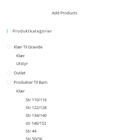
No products in the cart.
Add Products
Produktkategorier
Klær Til Gravide
Klær
Utstyr
Outlet
Produkter Til Barn
Klær
Str 110/116
Str 122/128
Str 134/140
str 146/152
Str 44
Str 50/56