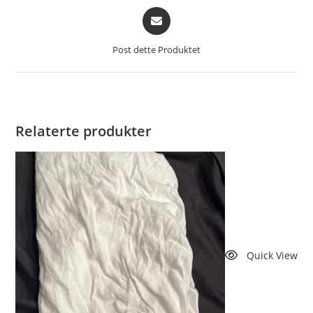
Åpnes
i
et
Post dette Produktet
nytt
vindu
Relaterte produkter
Quick View