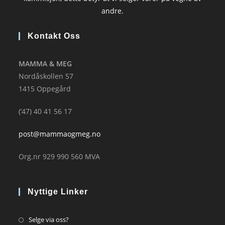
andre.
Kontakt Oss
MAMMA & MEG
Nordåskollen 57
1415 Oppegård
(’47) 40 41 56 17
post@mammaogmeg.no
Org.nr 929 990 560 MVA
Nyttige Linker
Opens
Selge via oss?