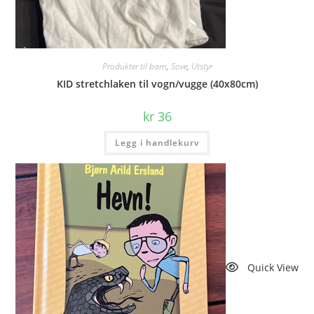
Produkter til barn
,
Sove
,
Utstyr
KID stretchlaken til vogn/vugge (40x80cm)
kr
36
Legg i handlekurv
Quick View