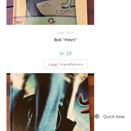
Lese
,
Utstyr
Bok “Hevn”
kr
28
Legg i handlekurv
Quick View