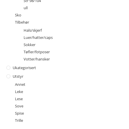
Str 98/104
ull
Sko
Tilbehør
Hals/skjerf
Luer/hatter/caps
Sokker
Tøfler/fotposer
Votter/hansker
Ukategorisert
Utstyr
Annet
Leke
Lese
Sove
Spise
Trille