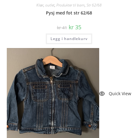
Klær
,
outlet
,
Produkter til barn
,
Str 62/68
Pysj med fot str 62/68
Opprinnelig
Nåværende
kr
35
kr
41
pris
pris
var:
er:
Legg i handlekurv
kr 41.
kr 35.
Quick View