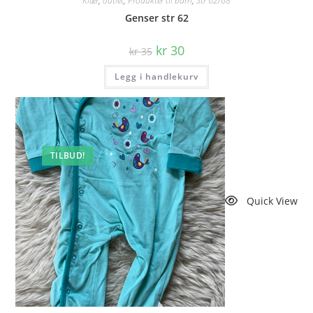
Klær
,
outlet
,
Produkter til barn
,
Str 62/68
Genser str 62
Opprinnelig
Nåværende
kr
30
kr
35
pris
pris
var:
er:
Legg i handlekurv
kr 35.
kr 30.
TILBUD!
Quick View