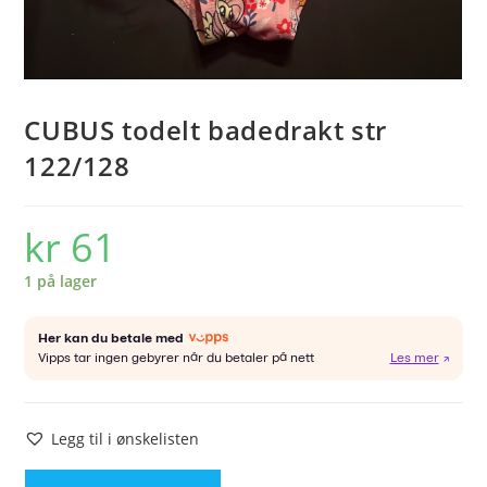
CUBUS todelt badedrakt str
122/128
kr
61
1 på lager
Legg til i ønskelisten
CUBUS