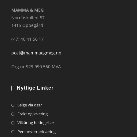
MAMMA & MEG
Nordåskollen 57
1415 Oppegård
(’47) 40 41 56 17
post@mammaogmeg.no
Org.nr 929 990 560 MVA
Nyttige Linker
Opens
Selge via oss?
in
Opens
Frakt og levering
a
in
Opens
Vilkår og betingelser
new
a
in
Opens
Personvernerklæring
tab
new