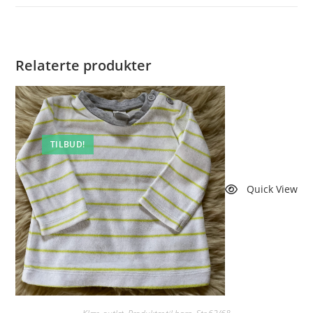
vindu
Relaterte produkter
TILBUD!
Quick View