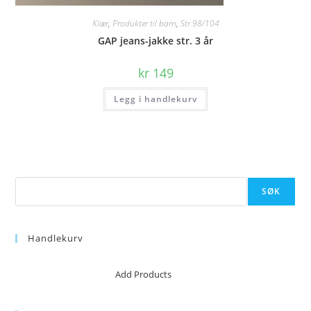
Klær
,
Produkter til barn
,
Str 98/104
GAP jeans-jakke str. 3 år
kr
149
Legg i handlekurv
Søk
SØK
Handlekurv
No products in the cart.
Add Products