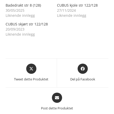
Badedrakt str 8 (128)
CUBUS kjole str 122/128
30/05/2025
27/11/2024
Liknende innlegg
Liknende innlegg
CUBUS skjørt str 122/128
20/09/2023
Liknende innlegg
Åpnes
Åpnes
i
i
et
et
Tweet dette Produktet
Del på Facebook
nytt
nytt
vindu
vindu
Åpnes
i
et
Post dette Produktet
nytt