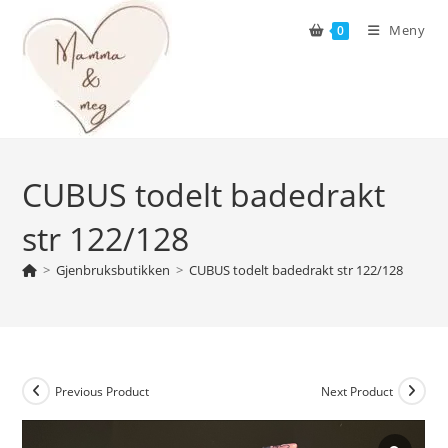
Skip
Meny
0
to
content
CUBUS todelt badedrakt
str 122/128
>
Gjenbruksbutikken
>
CUBUS todelt badedrakt str 122/128
Previous Product
Next Product