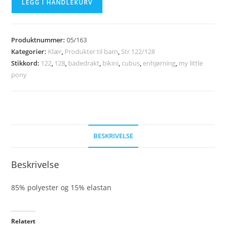
LEGG I HANDLEKURV
todelt
badedrakt
str
Produktnummer:
05/163
122/128
Kategorier:
Klær
,
Produkter til barn
,
Str 122/128
antall
Stikkord:
122
,
128
,
badedrakt
,
bikini
,
cubus
,
enhjørning
,
my little
pony
BESKRIVELSE
Beskrivelse
85% polyester og 15% elastan
Relatert