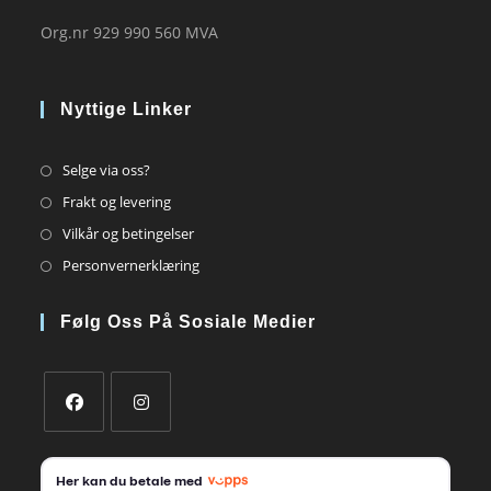
Org.nr 929 990 560 MVA
Nyttige Linker
Opens
Selge via oss?
in
Opens
Frakt og levering
a
in
Opens
Vilkår og betingelser
new
a
in
Opens
Personvernerklæring
tab
new
a
in
tab
new
a
Følg Oss På Sosiale Medier
tab
new
tab
Opens
Opens
in
in