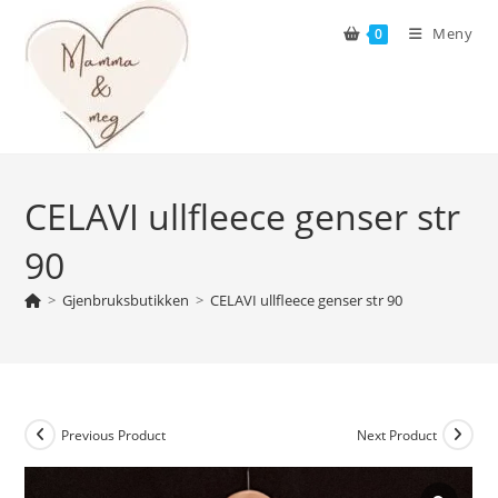
Skip
Meny
0
to
content
CELAVI ullfleece genser str
90
>
Gjenbruksbutikken
>
CELAVI ullfleece genser str 90
Previous Product
Next Product