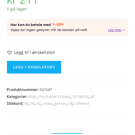
1 på lager
Legg til i ønskelisten
CELAVI
LEGG I HANDLEKURV
ullfleece
genser
str
Produktnummer:
02/547
90
Kategorier:
Klær
,
Produkter til barn
,
Str 86/92
,
ull
antall
Stikkord:
86
,
90
,
92
,
celavi
,
genser
,
Ull
,
ullfleece