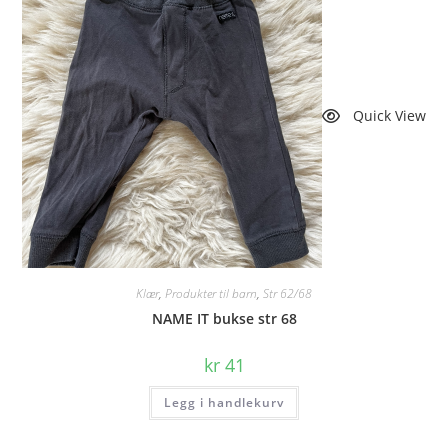
Quick View
Klær
,
Produkter til barn
,
Str 62/68
NAME IT bukse str 68
kr
41
Legg i handlekurv