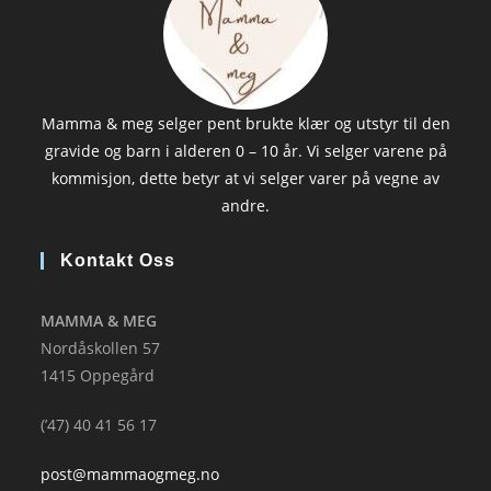
Mamma & meg selger pent brukte klær og utstyr til den
gravide og barn i alderen 0 – 10 år. Vi selger varene på
kommisjon, dette betyr at vi selger varer på vegne av
andre.
Kontakt Oss
MAMMA & MEG
Nordåskollen 57
1415 Oppegård
(’47) 40 41 56 17
post@mammaogmeg.no