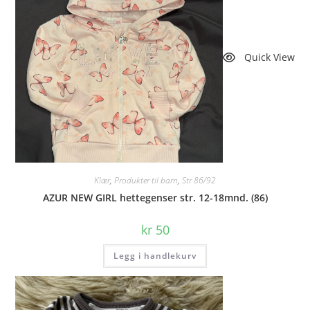
Quick View
Klær
,
Produkter til barn
,
Str 86/92
AZUR NEW GIRL hettegenser str. 12-18mnd. (86)
kr
50
Legg i handlekurv