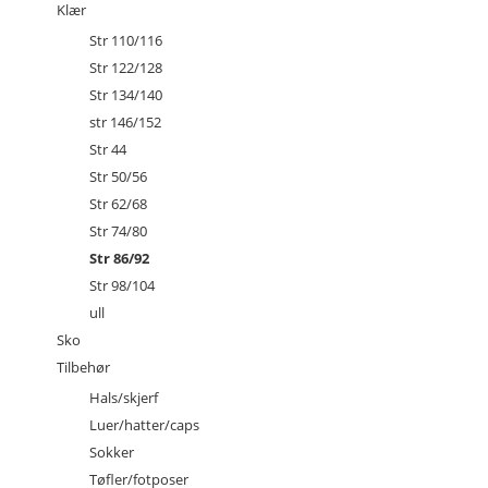
Klær
Str 110/116
Str 122/128
Str 134/140
str 146/152
Str 44
Str 50/56
Str 62/68
Str 74/80
Str 86/92
Str 98/104
ull
Sko
Tilbehør
Hals/skjerf
Luer/hatter/caps
Sokker
Tøfler/fotposer