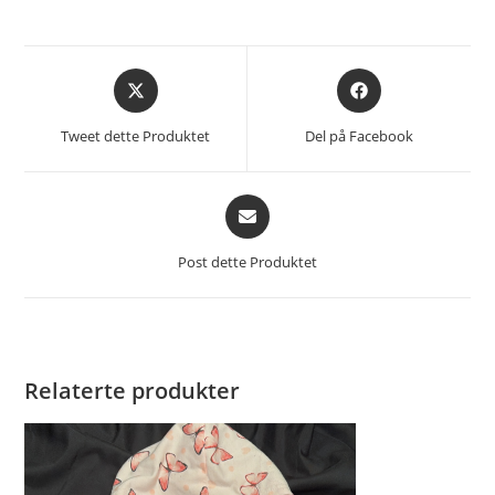
Åpnes
Åpnes
i
i
et
et
Tweet dette Produktet
Del på Facebook
nytt
nytt
vindu
vindu
Åpnes
i
et
Post dette Produktet
nytt
vindu
Relaterte produkter