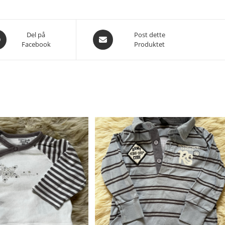
es
Åpnes
Del på
Post dette
Facebook
Produktet
i
et
nytt
du
vindu