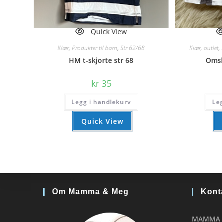
Quick View
Klær
,
Produkter til barn
,
Str 62/68
Klær
,
outlet
,
HM t-skjorte str 68
Omsl
kr
35
Legg i handlekurv
Le
Quick View
Om Mamma & Meg
Kont
MAMMA 