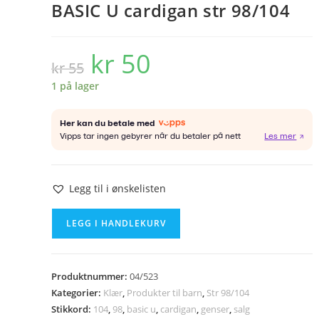
BASIC U cardigan str 98/104
kr
50
Opprinnelig
Nåværende
kr
55
pris
pris
var:
er:
kr 55.
kr 50.
1 på lager
Legg til i ønskelisten
BASIC
LEGG I HANDLEKURV
U
cardigan
str
Produktnummer:
04/523
98/104
Kategorier:
Klær
,
Produkter til barn
,
Str 98/104
antall
Stikkord:
104
,
98
,
basic u
,
cardigan
,
genser
,
salg