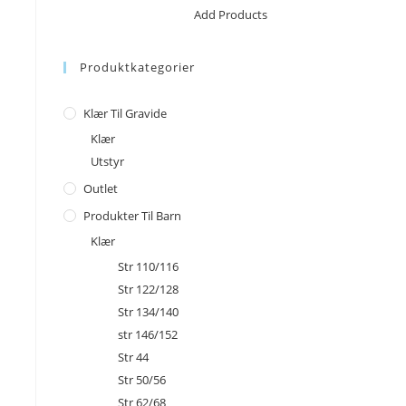
No products in the cart.
Add Products
Produktkategorier
Klær Til Gravide
Klær
Utstyr
Outlet
Produkter Til Barn
Klær
Str 110/116
Str 122/128
Str 134/140
str 146/152
Str 44
Str 50/56
Str 62/68