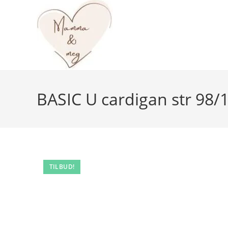
Skip
to
content
BASIC U cardigan str 98/
TILBUD!