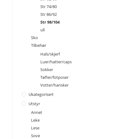
Str 74/80
Str 86/92
Str 98/104
ull
Sko
Tilbehør
Hals/skjerf
Luer/hatter/caps
Sokker
Tøfler/fotposer
Votter/hansker
Ukategorisert
Utstyr
Annet
Leke
Lese
Sove