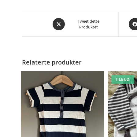
Åpnes
Åpn
Tweet dette
Produktet
i
i
et
et
nytt
nytt
vindu
vin
Relaterte produkter
TILBUD!