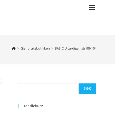
Main
Menu
>
Gjenbruksbutikken
>
BASIC U cardigan str 98/104
Søk
SØK
Handlekurv