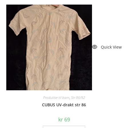
Quick View
Produkter til barn
,
Str 86/92
CUBUS UV-drakt str 86
kr
69