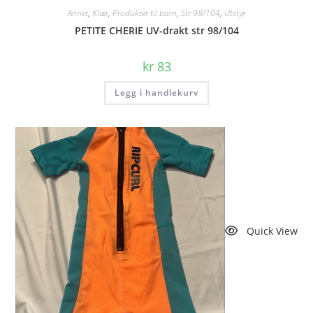
Annet
,
Klær
,
Produkter til barn
,
Str 98/104
,
Utstyr
PETITE CHERIE UV-drakt str 98/104
kr
83
Legg i handlekurv
Quick View