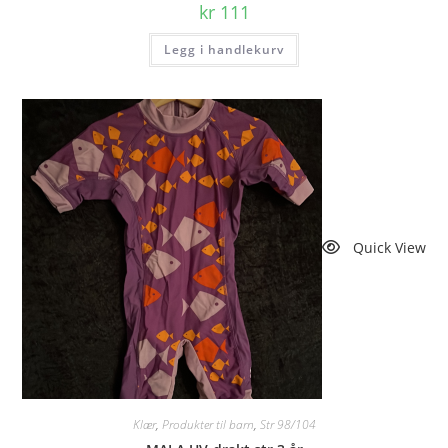
kr
111
Legg i handlekurv
Quick View
Klær
,
Produkter til barn
,
Str 98/104