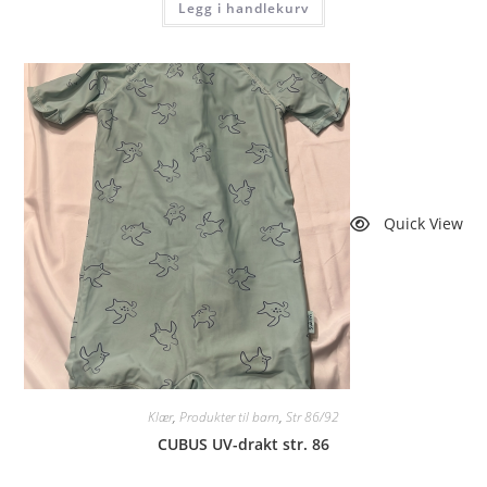
Legg i handlekurv
Quick View
Klær
,
Produkter til barn
,
Str 86/92
CUBUS UV-drakt str. 86