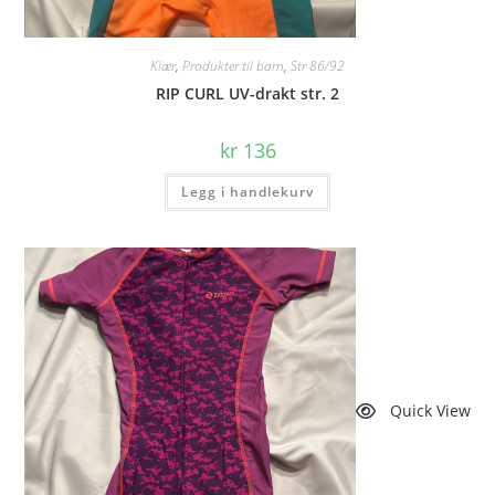
Klær
,
Produkter til barn
,
Str 86/92
RIP CURL UV-drakt str. 2
kr
136
Legg i handlekurv
Quick View