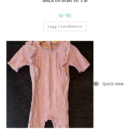
MALA UV-drakt str 3 år
kr
90
Legg i handlekurv
Quick View