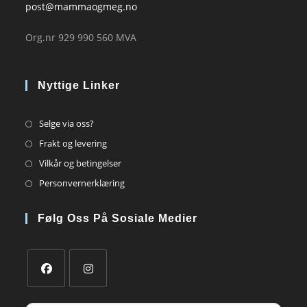
post@mammaogmeg.no
Org.nr 929 990 560 MVA
Nyttige Linker
Opens
Selge via oss?
in
Opens
Frakt og levering
a
in
Opens
Vilkår og betingelser
new
a
in
Opens
Personvernerklæring
tab
new
a
in
tab
new
a
Følg Oss På Sosiale Medier
tab
new
tab
Opens
Opens