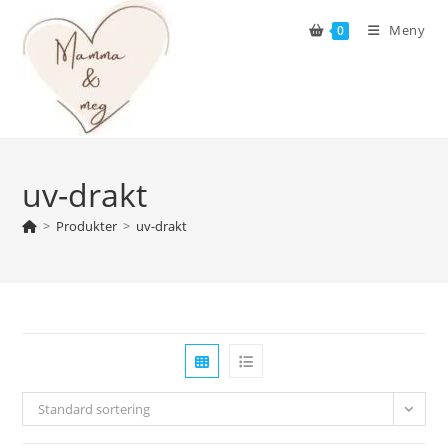
Skip
Meny
0
to
content
uv-drakt
>
Produkter
>
uv-drakt
Standard sortering