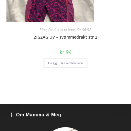
Klær
,
Produkter til barn
,
Str 86/92
ZIGZAG UV – svømmedrakt str 2
kr
94
Legg i handlekurv
Om Mamma & Meg