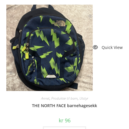
Quick View
Annet
,
Produkter til barn
,
Utstyr
THE NORTH FACE barnehagesekk
kr
96