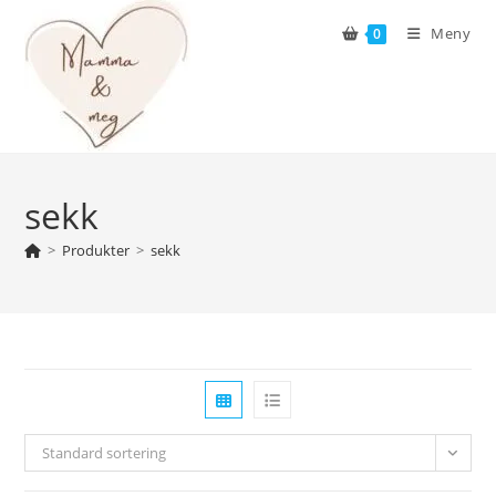
Skip
Meny
0
to
content
sekk
>
Produkter
>
sekk
Standard sortering