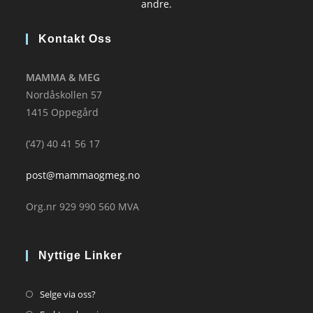
andre.
Kontakt Oss
MAMMA & MEG
Nordåskollen 57
1415 Oppegård
(’47) 40 41 56 17
post@mammaogmeg.no
Org.nr 929 990 560 MVA
Nyttige Linker
Opens
Selge via oss?
in